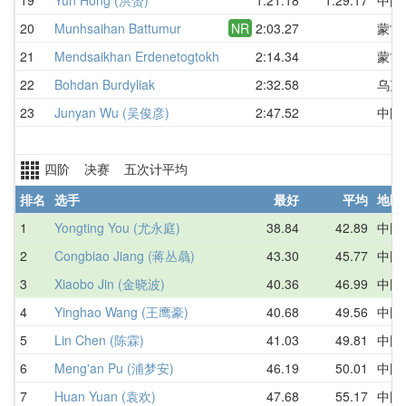
20
Munhsaihan Battumur
NR
2:03.27
蒙古
21
Mendsaikhan Erdenetogtokh
2:14.34
蒙古
22
Bohdan Burdyliak
2:32.58
乌克
23
Junyan Wu (吴俊彦)
2:47.52
中国
四阶 决赛 五次计平均
排名
选手
最好
平均
地区
1
Yongting You (尤永庭)
38.84
42.89
中国
2
Congbiao Jiang (蒋丛骉)
43.30
45.77
中国
3
Xiaobo Jin (金晓波)
40.36
46.99
中国
4
Yinghao Wang (王鹰豪)
40.68
49.56
中国
5
Lin Chen (陈霖)
41.03
49.81
中国
6
Meng'an Pu (浦梦安)
46.19
50.01
中国
7
Huan Yuan (袁欢)
47.68
55.17
中国