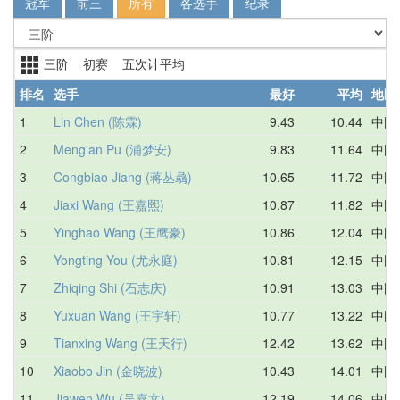
冠军
前三
所有
各选手
纪录
三阶 初赛 五次计平均
排名
选手
最好
平均
地区
1
Lin Chen (陈霖)
9.43
10.44
中国
2
Meng'an Pu (浦梦安)
9.83
11.64
中国
3
Congbiao Jiang (蒋丛骉)
10.65
11.72
中国
4
Jiaxi Wang (王嘉熙)
10.87
11.82
中国
5
Yinghao Wang (王鹰豪)
10.86
12.04
中国
6
Yongting You (尤永庭)
10.81
12.15
中国
7
Zhiqing Shi (石志庆)
10.91
13.03
中国
8
Yuxuan Wang (王宇轩)
10.77
13.22
中国
9
Tianxing Wang (王天行)
12.42
13.62
中国
10
Xiaobo Jin (金晓波)
10.43
14.01
中国
11
Jiawen Wu (吴嘉文)
12.19
14.06
中国