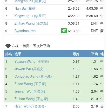
5
Meng'an Pu (浦梦安)
2:57.83
3:11.75
中国
6
Nan Bai (柏楠)
2:46.02
4:03.38
中国
7
Xingwang Li (李星旺)
4:22.66
5:30.60
中国
8
Zhihao Wang (王志豪)
3:08.81
DNF
中国
9
Byambasuren
NR
6:13.83
DNF
蒙古
八板 初赛 五次计平均
排名
选手
最好
平均
地区
1
Yuxuan Wang (王宇轩)
0.97
1.31
中国
2
Jiawen Wu (吴嘉文)
1.30
1.56
中国
3
Congbiao Jiang (蒋丛骉)
1.27
1.62
中国
4
Zihao Wang (王子豪)
1.11
1.74
中国
5
Junyan Wu (吴俊彦)
1.08
2.04
中国
6
Zhihao Wang (王志豪)
1.40
2.10
中国
7
Ryan Wong (黄国俊)
2.05
2.16
美国