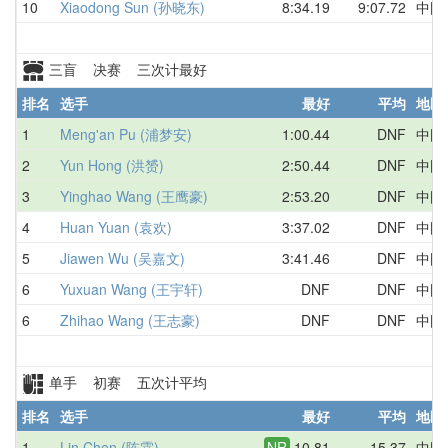
10
Xiaodong Sun (孙晓东)
8:34.19
9:07.72
中国
三盲 决赛 三次计最好
排名
选手
最好
平均
地区
1
Meng'an Pu (浦梦安)
1:00.44
DNF
中国
2
Yun Hong (洪赟)
2:50.44
DNF
中国
3
Yinghao Wang (王鹰豪)
2:53.20
DNF
中国
4
Huan Yuan (袁欢)
3:37.02
DNF
中国
5
Jiawen Wu (吴嘉文)
3:41.46
DNF
中国
6
Yuxuan Wang (王宇轩)
DNF
DNF
中国
6
Zhihao Wang (王志豪)
DNF
DNF
中国
单手 初赛 五次计平均
排名
选手
最好
平均
地区
1
Lin Chen (陈霖)
NR
10.81
15.37
中国