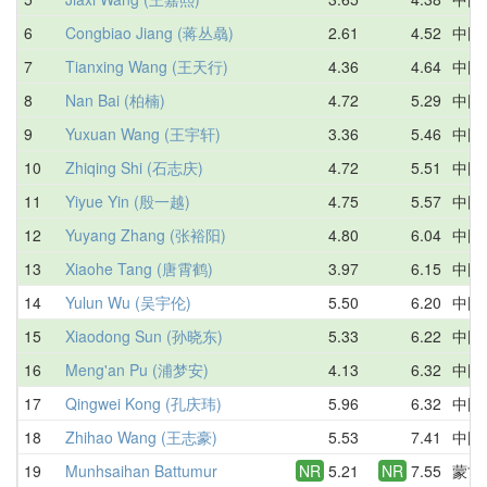
6
Congbiao Jiang (蒋丛骉)
2.61
4.52
中国
7
Tianxing Wang (王天行)
4.36
4.64
中国
8
Nan Bai (柏楠)
4.72
5.29
中国
9
Yuxuan Wang (王宇轩)
3.36
5.46
中国
10
Zhiqing Shi (石志庆)
4.72
5.51
中国
11
Yiyue Yin (殷一越)
4.75
5.57
中国
12
Yuyang Zhang (张裕阳)
4.80
6.04
中国
13
Xiaohe Tang (唐霄鹤)
3.97
6.15
中国
14
Yulun Wu (吴宇伦)
5.50
6.20
中国
15
Xiaodong Sun (孙晓东)
5.33
6.22
中国
16
Meng'an Pu (浦梦安)
4.13
6.32
中国
17
Qingwei Kong (孔庆玮)
5.96
6.32
中国
18
Zhihao Wang (王志豪)
5.53
7.41
中国
19
Munhsaihan Battumur
NR
5.21
NR
7.55
蒙古