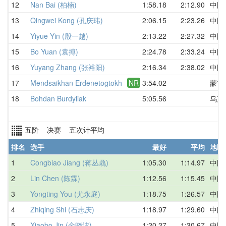
12
Nan Bai (柏楠)
1:58.18
2:12.90
中国
13
Qingwei Kong (孔庆玮)
2:06.15
2:23.26
中国
14
Yiyue Yin (殷一越)
2:13.22
2:27.32
中国
15
Bo Yuan (袁搏)
2:24.78
2:33.24
中国
16
Yuyang Zhang (张裕阳)
2:16.34
2:38.02
中国
17
Mendsaikhan Erdenetogtokh
NR
3:54.02
蒙古
18
Bohdan Burdyliak
5:05.56
乌克
五阶 决赛 五次计平均
排名
选手
最好
平均
地区
1
Congbiao Jiang (蒋丛骉)
1:05.30
1:14.97
中国
2
Lin Chen (陈霖)
1:12.56
1:15.45
中国
3
Yongting You (尤永庭)
1:18.75
1:26.57
中国
4
Zhiqing Shi (石志庆)
1:18.97
1:29.60
中国
5
Xiaobo Jin (金晓波)
1:20.27
1:30.67
中国