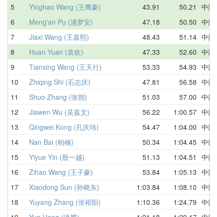
5
Yinghao Wang (王鹰豪)
43.91
50.21
中国
6
Meng'an Pu (浦梦安)
47.18
50.50
中国
7
Jiaxi Wang (王嘉熙)
48.43
51.14
中国
8
Huan Yuan (袁欢)
47.33
52.60
中国
9
Tianxing Wang (王天行)
53.33
54.93
中国
10
Zhiqing Shi (石志庆)
47.81
56.58
中国
11
Shuo Zhang (张朔)
51.03
57.00
中国
12
Jiawen Wu (吴嘉文)
56.22
1:00.57
中国
13
Qingwei Kong (孔庆玮)
54.47
1:04.00
中国
14
Nan Bai (柏楠)
50.34
1:04.45
中国
15
Yiyue Yin (殷一越)
51.13
1:04.51
中国
16
Zihao Wang (王子豪)
53.84
1:05.13
中国
17
Xiaodong Sun (孙晓东)
1:03.84
1:08.10
中国
18
Yuyang Zhang (张裕阳)
1:10.36
1:24.79
中国
19
Yun Hong (洪赟)
1:21.18
1:29.17
中国