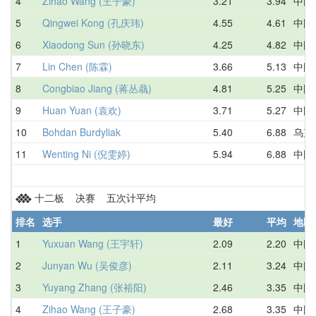
4
Zihao Wang (王子豪)
3.21
3.94
中国
5
Qingwei Kong (孔庆玮)
4.55
4.61
中国
6
Xiaodong Sun (孙晓东)
4.25
4.82
中国
7
Lin Chen (陈霖)
3.66
5.13
中国
8
Congbiao Jiang (蒋丛骉)
4.81
5.25
中国
9
Huan Yuan (袁欢)
3.71
5.27
中国
10
Bohdan Burdyliak
5.40
6.88
乌克
11
Wenting Ni (倪雯婷)
5.94
6.88
中国
十二板 决赛 五次计平均
排名
选手
最好
平均
地区
1
Yuxuan Wang (王宇轩)
2.09
2.20
中国
2
Junyan Wu (吴俊彦)
2.11
3.24
中国
3
Yuyang Zhang (张裕阳)
2.46
3.35
中国
4
Zihao Wang (王子豪)
2.68
3.35
中国