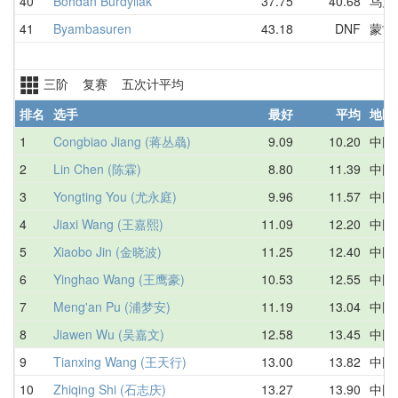
40
Bohdan Burdyliak
37.75
40.68
乌克
41
Byambasuren
43.18
DNF
蒙古
三阶 复赛 五次计平均
排名
选手
最好
平均
地区
1
Congbiao Jiang (蒋丛骉)
9.09
10.20
中国
2
Lin Chen (陈霖)
8.80
11.39
中国
3
Yongting You (尤永庭)
9.96
11.57
中国
4
Jiaxi Wang (王嘉熙)
11.09
12.20
中国
5
Xiaobo Jin (金晓波)
11.25
12.40
中国
6
Yinghao Wang (王鹰豪)
10.53
12.55
中国
7
Meng'an Pu (浦梦安)
11.19
13.04
中国
8
Jiawen Wu (吴嘉文)
12.58
13.45
中国
9
Tianxing Wang (王天行)
13.00
13.82
中国
10
Zhiqing Shi (石志庆)
13.27
13.90
中国