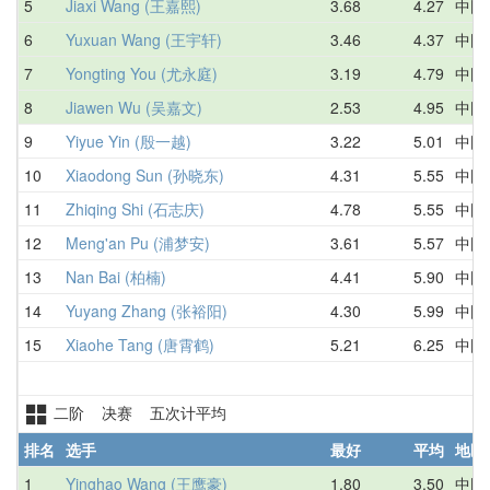
5
Jiaxi Wang (王嘉熙)
3.68
4.27
中国
6
Yuxuan Wang (王宇轩)
3.46
4.37
中国
7
Yongting You (尤永庭)
3.19
4.79
中国
8
Jiawen Wu (吴嘉文)
2.53
4.95
中国
9
Yiyue Yin (殷一越)
3.22
5.01
中国
10
Xiaodong Sun (孙晓东)
4.31
5.55
中国
11
Zhiqing Shi (石志庆)
4.78
5.55
中国
12
Meng'an Pu (浦梦安)
3.61
5.57
中国
13
Nan Bai (柏楠)
4.41
5.90
中国
14
Yuyang Zhang (张裕阳)
4.30
5.99
中国
15
Xiaohe Tang (唐霄鹤)
5.21
6.25
中国
二阶 决赛 五次计平均
排名
选手
最好
平均
地区
1
Yinghao Wang (王鹰豪)
1.80
3.50
中国