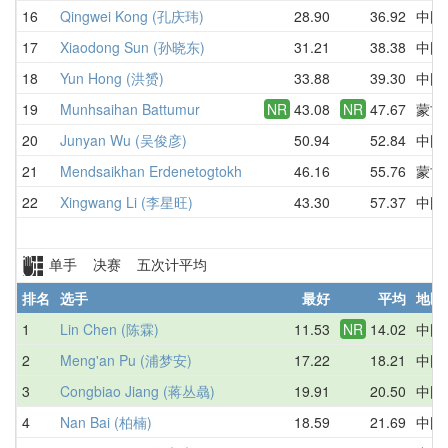
16
Qingwei Kong (孔庆玮)
28.90
36.92
中国
17
Xiaodong Sun (孙晓东)
31.21
38.38
中国
18
Yun Hong (洪赟)
33.88
39.30
中国
19
Munhsaihan Battumur
NR
43.08
NR
47.67
蒙古
20
Junyan Wu (吴俊彦)
50.94
52.84
中国
21
Mendsaikhan Erdenetogtokh
46.16
55.76
蒙古
22
Xingwang Li (李星旺)
43.30
57.37
中国
单手 决赛 五次计平均
排名
选手
最好
平均
地区
1
Lin Chen (陈霖)
11.53
NR
14.02
中国
2
Meng'an Pu (浦梦安)
17.22
18.21
中国
3
Congbiao Jiang (蒋丛骉)
19.91
20.50
中国
4
Nan Bai (柏楠)
18.59
21.69
中国