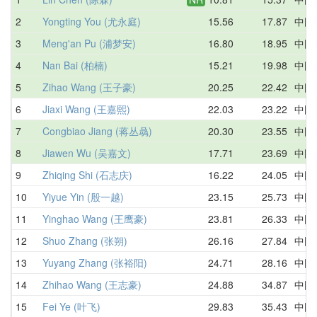
2
Yongting You (尤永庭)
15.56
17.87
中国
3
Meng'an Pu (浦梦安)
16.80
18.95
中国
4
Nan Bai (柏楠)
15.21
19.98
中国
5
Zihao Wang (王子豪)
20.25
22.42
中国
6
Jiaxi Wang (王嘉熙)
22.03
23.22
中国
7
Congbiao Jiang (蒋丛骉)
20.30
23.55
中国
8
Jiawen Wu (吴嘉文)
17.71
23.69
中国
9
Zhiqing Shi (石志庆)
16.22
24.05
中国
10
Yiyue Yin (殷一越)
23.15
25.73
中国
11
Yinghao Wang (王鹰豪)
23.81
26.33
中国
12
Shuo Zhang (张朔)
26.16
27.84
中国
13
Yuyang Zhang (张裕阳)
24.71
28.16
中国
14
Zhihao Wang (王志豪)
24.88
34.87
中国
15
Fei Ye (叶飞)
29.83
35.43
中国