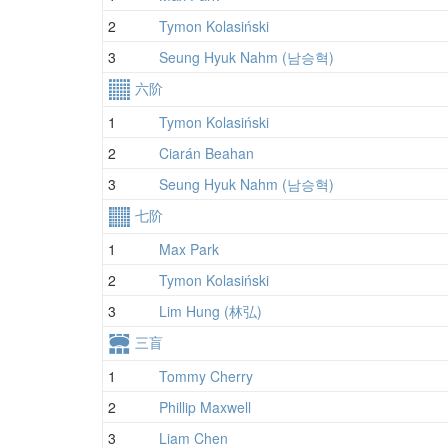
2
Tymon Kolasiński
3
Seung Hyuk Nahm (남승혁)
六阶
1
Tymon Kolasiński
2
Ciarán Beahan
3
Seung Hyuk Nahm (남승혁)
七阶
1
Max Park
2
Tymon Kolasiński
3
Lim Hung (林弘)
三盲
1
Tommy Cherry
2
Phillip Maxwell
3
Liam Chen