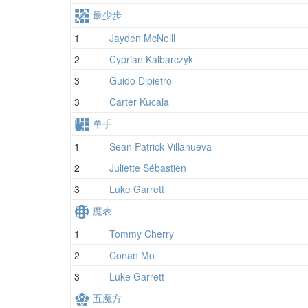
最少步
1
Jayden McNeill
2
Cyprian Kalbarczyk
3
Guido Dipietro
3
Carter Kucala
单手
1
Sean Patrick Villanueva
2
Juliette Sébastien
3
Luke Garrett
魔表
1
Tommy Cherry
2
Conan Mo
3
Luke Garrett
五魔方