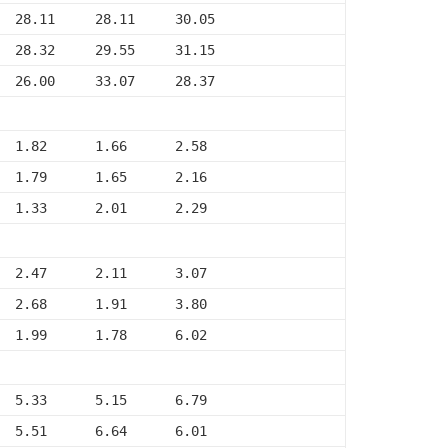
  28.11     28.11     30.05
  28.32     29.55     31.15
  26.00     33.07     28.37
  1.82      1.66      2.58
  1.79      1.65      2.16
  1.33      2.01      2.29
  2.47      2.11      3.07
  2.68      1.91      3.80
  1.99      1.78      6.02
  5.33      5.15      6.79
  5.51      6.64      6.01