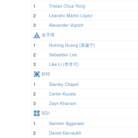
1
Tristan Chua Yong
2
Leandro Martín López
3
Alexander Vujcich
金字塔
1
Huining Huang (黄徽宁)
2
Sebastian Lee
3
Like Li (李李可)
斜转
1
Stanley Chapel
2
Carter Kucala
3
Zayn Khanani
SQ1
1
Sameer Aggarwal
2
Daniel Karnaukh