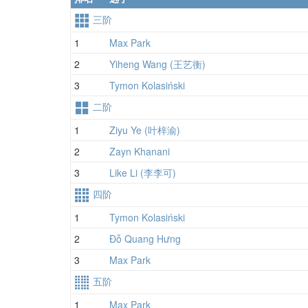
三阶
1
Max Park
2
Yiheng Wang (王艺衡)
3
Tymon Kolasiński
二阶
1
Ziyu Ye (叶梓渝)
2
Zayn Khanani
3
Like Li (李李可)
四阶
1
Tymon Kolasiński
2
Đỗ Quang Hưng
3
Max Park
五阶
1
Max Park