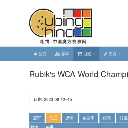
首页
赛事
成绩
工具
Rubik's WCA World Champi
日期:
2023-08-12~15
冠军
前三
所有
各选手
纪录
打乱
排名
选手