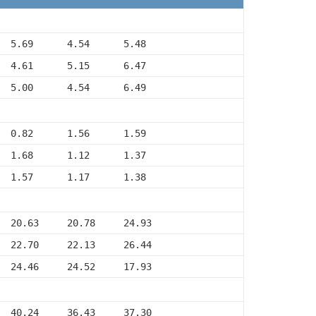
  5.69      4.54      5.48
  4.61      5.15      6.47
  5.00      4.54      6.49
  0.82      1.56      1.59
  1.68      1.12      1.37
  1.57      1.17      1.38
  20.63     20.78     24.93
  22.70     22.13     26.44
  24.46     24.52     17.93
  40.24     36.43     37.30