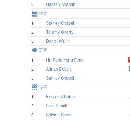
3
Hassan Khanani
四盲
1
Stanley Chapel
2
Tommy Cherry
3
Daniel Wallin
五盲
1
Hill Pong Yong Feng
2
Adrian Dębski
3
Stanley Chapel
多盲
1
Krzysztof Bober
2
Ezra Hirschi
3
Shivam Bansal