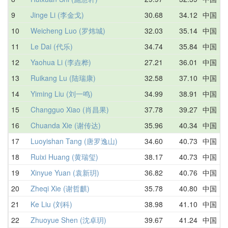
9
Jinge Li (李金戈)
30.68
34.12
中国
3
10
Weicheng Luo (罗炜城)
32.03
35.14
中国
3
11
Le Dai (代乐)
34.74
35.84
中国
3
12
Yaohua Li (李垚桦)
27.21
36.01
中国
3
13
Ruikang Lu (陆瑞康)
32.58
37.10
中国
3
14
Yiming Liu (刘一鸣)
34.99
38.91
中国
4
15
Changguo Xiao (肖昌果)
37.78
39.27
中国
3
16
Chuanda Xie (谢传达)
35.96
40.34
中国
3
17
Luoyishan Tang (唐罗逸山)
34.60
40.73
中国
4
18
Ruixi Huang (黄瑞玺)
38.17
40.73
中国
4
19
Xinyue Yuan (袁新玥)
36.82
40.76
中国
3
20
Zheqi Xie (谢哲麒)
35.78
40.80
中国
4
21
Ke Liu (刘科)
38.98
41.10
中国
4
22
Zhuoyue Shen (沈卓玥)
39.67
41.24
中国
4