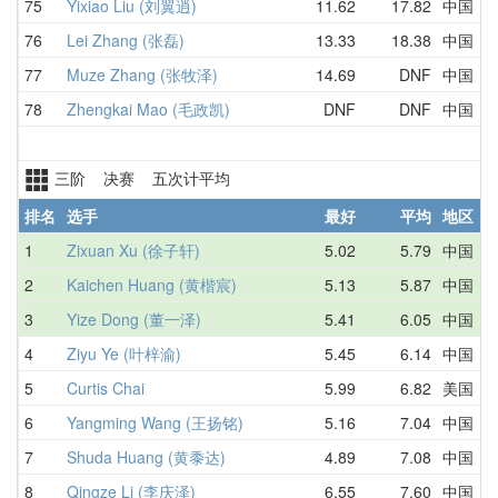
75
Yixiao Liu (刘翼逍)
11.62
17.82
中国
3
76
Lei Zhang (张磊)
13.33
18.38
中国
1
77
Muze Zhang (张牧泽)
14.69
DNF
中国
D
78
Zhengkai Mao (毛政凯)
DNF
DNF
中国
D
三阶 决赛 五次计平均
排名
选手
最好
平均
地区
1
Zixuan Xu (徐子轩)
5.02
5.79
中国
6
2
Kaichen Huang (黄楷宸)
5.13
5.87
中国
5
3
Yize Dong (董一泽)
5.41
6.05
中国
6
4
Ziyu Ye (叶梓渝)
5.45
6.14
中国
5
5
Curtis Chai
5.99
6.82
美国
7
6
Yangming Wang (王扬铭)
5.16
7.04
中国
7
7
Shuda Huang (黄黍达)
4.89
7.08
中国
6
8
Qingze Li (李庆泽)
6.55
7.60
中国
6