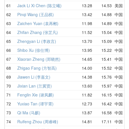
61
Jack Li Xi Chen (陈立曦)
13.28
14.53
美国
1
62
Pinqi Wang (王品棋)
13.42
14.88
中国
1
63
Zaichen Yuan (袁再郴)
11.98
14.89
中国
1
64
Zhifan Zhang (张芷凡)
11.52
15.04
中国
1
65
Zhengyan Li (李政言)
13.70
15.09
中国
1
66
Shibo Xu (徐仕博)
13.95
15.22
中国
1
67
Xiaoran Zheng (郑晓然)
14.65
15.41
中国
1
68
Zhigao Fang (方智高)
14.00
15.52
中国
1
69
Jiawen Li (李嘉文)
14.38
15.76
中国
1
70
Jixian Lan (兰冀贤)
13.60
15.97
中国
1
71
Fenglin Xie (谢凤麟)
11.82
16.15
中国
1
72
Yuxiao Tan (谭宇霄)
12.73
16.42
中国
1
73
Qi Ma (马麒)
13.87
16.58
中国
1
74
Ruifeng Zhou (周睿峰)
14.81
17.11
中国
1