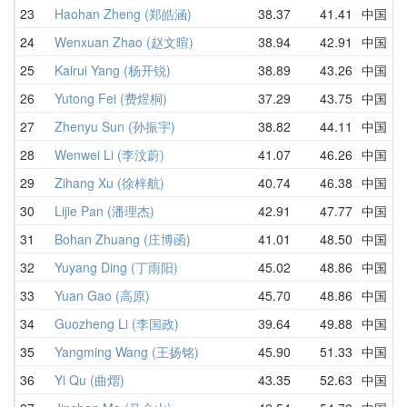
23
Haohan Zheng (郑皓涵)
38.37
41.41
中国
3
24
Wenxuan Zhao (赵文暄)
38.94
42.91
中国
3
25
Kairui Yang (杨开锐)
38.89
43.26
中国
4
26
Yutong Fei (费煜桐)
37.29
43.75
中国
4
27
Zhenyu Sun (孙振宇)
38.82
44.11
中国
4
28
Wenwei Li (李汶蔚)
41.07
46.26
中国
4
29
Zihang Xu (徐梓航)
40.74
46.38
中国
5
30
Lijie Pan (潘理杰)
42.91
47.77
中国
4
31
Bohan Zhuang (庄博函)
41.01
48.50
中国
4
32
Yuyang Ding (丁雨阳)
45.02
48.86
中国
4
33
Yuan Gao (高原)
45.70
48.86
中国
4
34
Guozheng Li (李国政)
39.64
49.88
中国
5
35
Yangming Wang (王扬铭)
45.90
51.33
中国
4
36
Yi Qu (曲熠)
43.35
52.63
中国
5