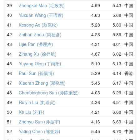
39
Zhengkai Mao (毛政凯)
4.99
5.43
中国
6
40
Yuxuan Wang (王语萱)
4.63
5.68
中国
5
41
Kesong Ao (敖克松)
5.28
5.80
中国
7
42
Zhihan Zhou (周祉含)
4.23
5.89
中国
5
43
Lijie Pan (潘理杰)
4.31
6.01
中国
7
44
Zihang Xu (徐梓航)
4.87
6.02
中国
6
45
Yuyang Ding (丁雨阳)
5.10
6.13
中国
7
46
Paul Sun (孫晨博)
5.29
6.14
香港
6
47
Xiaoran Zheng (郑晓然)
5.45
6.17
中国
5
48
Chenbinghong Sun (孙陈秉宏)
4.03
6.29
中国
7
49
Ruiyin Liu (刘瑞寅)
4.36
6.51
中国
9
50
Ke Liu (刘科)
4.21
6.68
中国
7
51
Zhenyu Sun (孙振宇)
4.16
6.69
中国
2
52
Yating Chen (陈亚婷)
5.45
6.70
中国
7