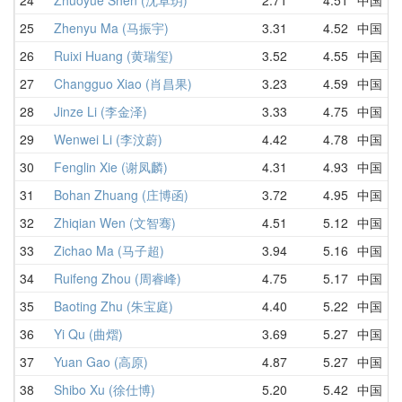
25
Zhenyu Ma (马振宇)
3.31
4.52
中国
4
26
Ruixi Huang (黄瑞玺)
3.52
4.55
中国
5
27
Changguo Xiao (肖昌果)
3.23
4.59
中国
5
28
Jinze Li (李金泽)
3.33
4.75
中国
5
29
Wenwei Li (李汶蔚)
4.42
4.78
中国
4
30
Fenglin Xie (谢凤麟)
4.31
4.93
中国
5
31
Bohan Zhuang (庄博函)
3.72
4.95
中国
4
32
Zhiqian Wen (文智骞)
4.51
5.12
中国
4
33
Zichao Ma (马子超)
3.94
5.16
中国
5
34
Ruifeng Zhou (周睿峰)
4.75
5.17
中国
5
35
Baoting Zhu (朱宝庭)
4.40
5.22
中国
4
36
Yi Qu (曲熠)
3.69
5.27
中国
4
37
Yuan Gao (高原)
4.87
5.27
中国
5
38
Shibo Xu (徐仕博)
5.20
5.42
中国
5