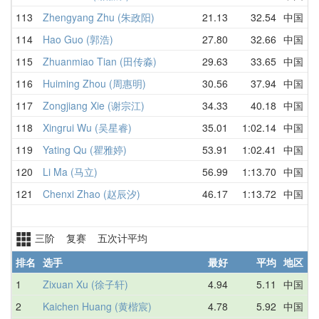
113
Zhengyang Zhu (朱政阳)
21.13
32.54
中国
D
114
Hao Guo (郭浩)
27.80
32.66
中国
2
115
Zhuanmiao Tian (田传淼)
29.63
33.65
中国
3
116
Huiming Zhou (周惠明)
30.56
37.94
中国
4
117
Zongjiang Xie (谢宗江)
34.33
40.18
中国
3
118
Xingrui Wu (吴星睿)
35.01
1:02.14
中国
1
119
Yating Qu (瞿雅婷)
53.91
1:02.41
中国
1
120
Li Ma (马立)
56.99
1:13.70
中国
5
121
Chenxi Zhao (赵辰汐)
46.17
1:13.72
中国
1
三阶 复赛 五次计平均
排名
选手
最好
平均
地区
1
Zixuan Xu (徐子轩)
4.94
5.11
中国
5
2
Kaichen Huang (黄楷宸)
4.78
5.92
中国
7