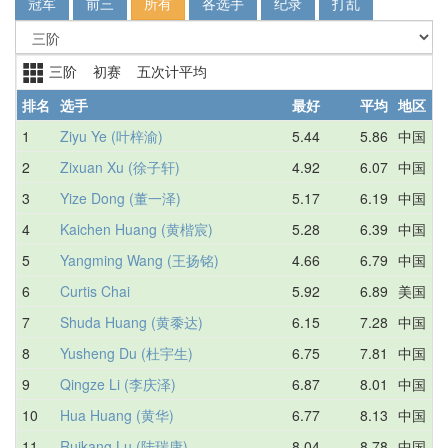
冠军
前三
所有
各选手
纪录
打乱
三阶 初赛 五次计平均
排名
选手
最好
平均
地区
1
Ziyu Ye (叶梓渝)
5.44
5.86
中国
5
2
Zixuan Xu (徐子轩)
4.92
6.07
中国
4
3
Yize Dong (董一泽)
5.17
6.19
中国
6
4
Kaichen Huang (黄楷宸)
5.28
6.39
中国
5
5
Yangming Wang (王扬铭)
4.66
6.79
中国
6
6
Curtis Chai
5.92
6.89
美国
6
7
Shuda Huang (黄黍达)
6.15
7.28
中国
7
8
Yusheng Du (杜宇生)
6.75
7.81
中国
9
9
Qingze Li (李庆泽)
6.87
8.01
中国
7
10
Hua Huang (黄华)
6.77
8.13
中国
9
11
Ruikang Lu (陆瑞康)
8.04
8.78
中国
8