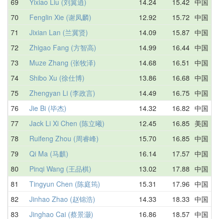
69
Yixiao Liu (刘翼逍)
14.24
15.42
中国
1
70
Fenglin Xie (谢凤麟)
12.92
15.72
中国
1
71
Jixian Lan (兰冀贤)
14.09
15.87
中国
1
72
Zhigao Fang (方智高)
14.99
16.44
中国
1
73
Muze Zhang (张牧泽)
14.68
16.51
中国
1
74
Shibo Xu (徐仕博)
13.86
16.68
中国
1
75
Zhengyan Li (李政言)
14.49
16.75
中国
1
76
Jie Bi (毕杰)
14.32
16.82
中国
1
77
Jack Li Xi Chen (陈立曦)
12.45
16.85
美国
1
78
Ruifeng Zhou (周睿峰)
15.70
16.85
中国
1
79
Qi Ma (马麒)
16.14
17.57
中国
1
80
Pinqi Wang (王品棋)
13.02
17.88
中国
1
81
Tingyun Chen (陈庭筠)
15.31
17.96
中国
1
82
Jinhao Zhao (赵锦浩)
14.33
18.33
中国
1
83
Jinghao Cai (蔡景灏)
16.86
18.57
中国
1