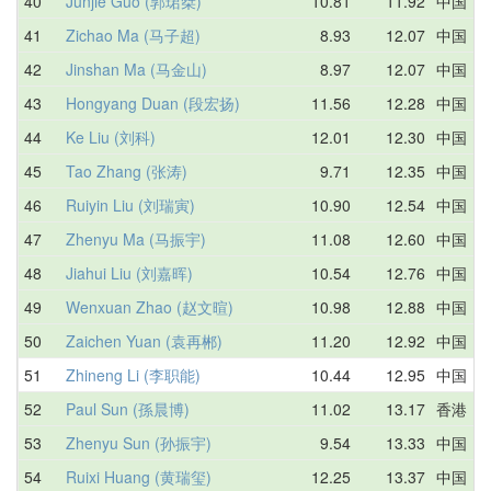
40
Junjie Guo (郭珺桀)
10.81
11.92
中国
1
41
Zichao Ma (马子超)
8.93
12.07
中国
1
42
Jinshan Ma (马金山)
8.97
12.07
中国
1
43
Hongyang Duan (段宏扬)
11.56
12.28
中国
1
44
Ke Liu (刘科)
12.01
12.30
中国
1
45
Tao Zhang (张涛)
9.71
12.35
中国
1
46
Ruiyin Liu (刘瑞寅)
10.90
12.54
中国
1
47
Zhenyu Ma (马振宇)
11.08
12.60
中国
1
48
Jiahui Liu (刘嘉晖)
10.54
12.76
中国
1
49
Wenxuan Zhao (赵文暄)
10.98
12.88
中国
1
50
Zaichen Yuan (袁再郴)
11.20
12.92
中国
1
51
Zhineng Li (李职能)
10.44
12.95
中国
1
52
Paul Sun (孫晨博)
11.02
13.17
香港
1
53
Zhenyu Sun (孙振宇)
9.54
13.33
中国
1
54
Ruixi Huang (黄瑞玺)
12.25
13.37
中国
1