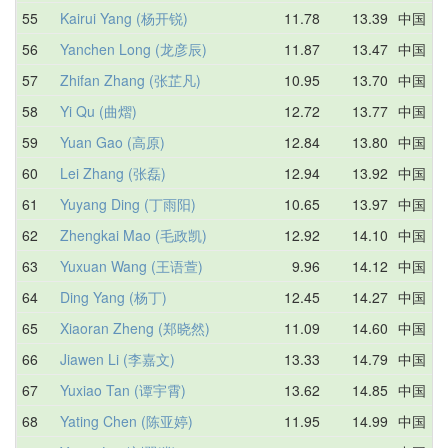
55
Kairui Yang (杨开锐)
11.78
13.39
中国
1
56
Yanchen Long (龙彦辰)
11.87
13.47
中国
1
57
Zhifan Zhang (张芷凡)
10.95
13.70
中国
1
58
Yi Qu (曲熠)
12.72
13.77
中国
1
59
Yuan Gao (高原)
12.84
13.80
中国
1
60
Lei Zhang (张磊)
12.94
13.92
中国
1
61
Yuyang Ding (丁雨阳)
10.65
13.97
中国
1
62
Zhengkai Mao (毛政凯)
12.92
14.10
中国
1
63
Yuxuan Wang (王语萱)
9.96
14.12
中国
9
64
Ding Yang (杨丁)
12.45
14.27
中国
1
65
Xiaoran Zheng (郑晓然)
11.09
14.60
中国
1
66
Jiawen Li (李嘉文)
13.33
14.79
中国
1
67
Yuxiao Tan (谭宇霄)
13.62
14.85
中国
2
68
Yating Chen (陈亚婷)
11.95
14.99
中国
1