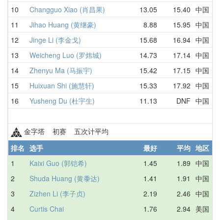
10
Changguo Xiao (肖昌果)
13.05
15.40
中国
1
11
Jihao Huang (黄继豪)
8.88
15.95
中国
1
12
Jinge Li (李金戈)
15.68
16.94
中国
1
13
Weicheng Luo (罗炜城)
14.73
17.14
中国
1
14
Zhenyu Ma (马振宇)
15.42
17.15
中国
1
15
Huixuan Shi (施慧轩)
15.33
17.92
中国
1
16
Yusheng Du (杜宇生)
11.13
DNF
中国
1
金字塔 初赛 五次计平均
排名
选手
最好
平均
地区
1
Kaixi Guo (郭铠希)
1.45
1.89
中国
1
2
Shuda Huang (黄黍达)
1.41
1.91
中国
3
3
Zizhen Li (李子贞)
2.19
2.46
中国
2
4
Curtis Chai
1.76
2.94
美国
3