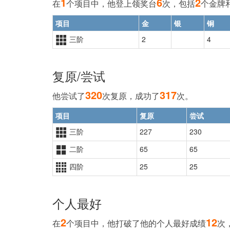
1
6
2
在
个项目中，他登上领奖台
次，包括
个
金牌
项目
金
银
铜
三阶
2
4
复原/尝试
320
317
他尝试了
次复原，成功了
次。
项目
复原
尝试
三阶
227
230
二阶
65
65
四阶
25
25
个人最好
2
12
在
个项目中，他打破了他的个人最好成绩
次