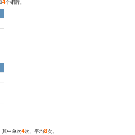
4
和
个
铜牌
。
4
8
，其中单次
次、平均
次。