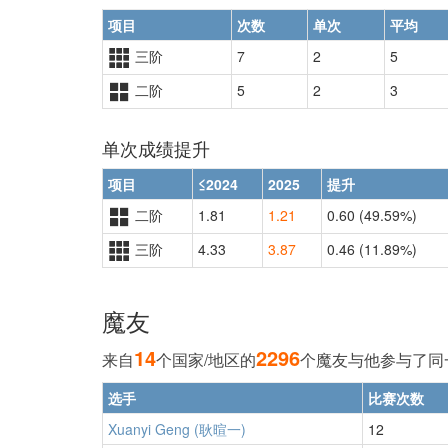
项目
次数
单次
平均
三阶
7
2
5
二阶
5
2
3
单次成绩提升
项目
≤2024
2025
提升
二阶
1.81
1.21
0.60 (49.59%)
三阶
4.33
3.87
0.46 (11.89%)
魔友
14
2296
来自
个国家/地区的
个魔友与他参与了同
选手
比赛次数
Xuanyi Geng (耿暄一)
12