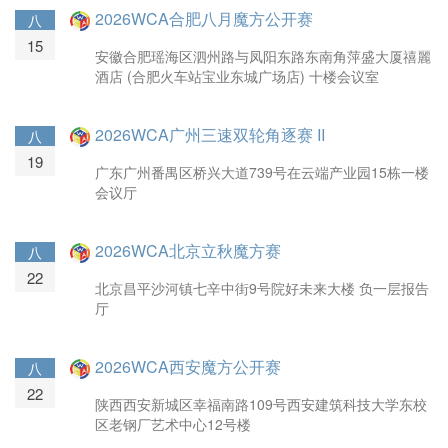
2026WCA合肥八月魔方公开赛
八
15
安徽合肥瑶海区泗州路与凤阳东路东南角萍盛大厦禧麗
酒店 (合肥火车站宝业东城广场店) 十楼会议室
2026WCA广州三速双轮角逐赛 II
八
19
广东广州番禺区桥兴大道739号在云端产业园15栋一楼
会议厅
2026WCA北京立秋魔方赛
八
22
北京昌平沙河镇七辛中街9号院好未来大楼 负一层报告
厅
2026WCA西安魔方公开赛
八
22
陕西西安新城区幸福南路109号西安建筑科技大学东校
区老钢厂艺术中心12号楼