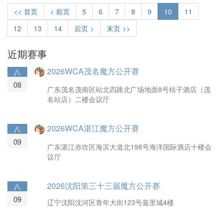
<< 首页
< 前页
5
6
7
8
9
10
11
12
13
14
后页 >
末页 >>
近期赛事
2026WCA茂名魔方公开赛
八
08
广东茂名茂南区站北四路北广场地面8号桔子酒店（茂
名站店）二楼会议厅
2026WCA湛江魔方公开赛
八
09
广东湛江赤坎区海滨大道北198号海洋国际酒店十楼会
议厅
2026沈阳第三十三届魔方公开赛
八
09
辽宁沈阳沈河区青年大街123号嘉里城4楼