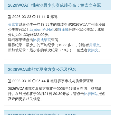
2026WCA广州南沙最少步赛成绩公布：黄崇文夺冠
2026-03-23
11:11
郑鸣
黄崇文
以最少步平均19.33步的成绩夺得2026WCA广州南沙最
少步赛冠军！
Jayden McNeill
和
符逢城
分获亚军和季军，成绩
分别为21.33步和22.00步。
详细赛果请点击
比赛成绩页
查阅。
世界纪录：最少步的平均纪录（19.33步），创造者
黄崇文
。
新加坡纪录：最少步的单次纪录（18步），创造者
黄崇文
。
2026WCA成都立夏魔方赛公示及报名
2026-03-19
05:44
粗饼赛事审核与质量保证组
2026WCA成都立夏魔方赛将于2026年5月5日在四川成都举
行。在线报名将于03月21日 20:30开放，请点击
比赛网站
报名
及查阅更多相关信息。