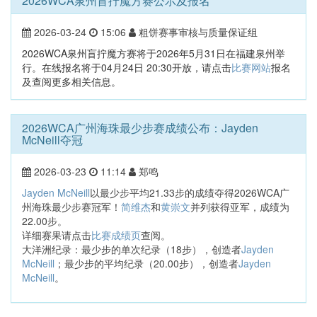
2026WCA泉州盲拧魔方赛公示及报名
2026-03-24
15:06
粗饼赛事审核与质量保证组
2026WCA泉州盲拧魔方赛将于2026年5月31日在福建泉州举
行。在线报名将于04月24日 20:30开放，请点击
比赛网站
报名
及查阅更多相关信息。
2026WCA广州海珠最少步赛成绩公布：Jayden
McNeill夺冠
2026-03-23
11:14
郑鸣
Jayden McNeill
以最少步平均21.33步的成绩夺得2026WCA广
州海珠最少步赛冠军！
简维杰
和
黄崇文
并列获得亚军，成绩为
22.00步。
详细赛果请点击
比赛成绩页
查阅。
大洋洲纪录：最少步的单次纪录（18步），创造者
Jayden
McNeill
；最少步的平均纪录（20.00步），创造者
Jayden
McNeill
。