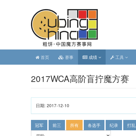
首页
赛事
成绩
工具
2017WCA高阶盲拧魔方赛
日期:
2017-12-10
冠军
前三
所有
各选手
纪录
打乱