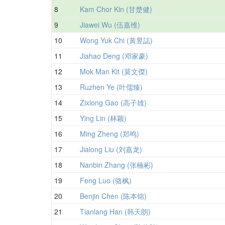
8
Kam Chor Kin (甘楚健)
9
Jiawei Wu (伍嘉维)
10
Wong Yuk Chi (黃昱誌)
11
Jiahao Deng (邓家豪)
12
Mok Man Kit (莫文傑)
13
Ruzhen Ye (叶儒臻)
14
Zixiong Gao (高子雄)
15
Ying Lin (林颖)
16
Ming Zheng (郑鸣)
17
Jialong Liu (刘嘉龙)
18
Nanbin Zhang (张楠彬)
19
Feng Luo (骆枫)
20
Benjin Chen (陈本锦)
21
Tianlang Han (韩天朗)