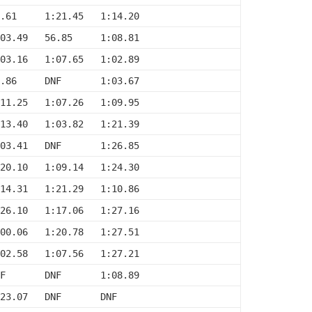
.61     1:21.45   1:14.20
03.49   56.85     1:08.81
03.16   1:07.65   1:02.89
.86     DNF       1:03.67
11.25   1:07.26   1:09.95
13.40   1:03.82   1:21.39
03.41   DNF       1:26.85
20.10   1:09.14   1:24.30
14.31   1:21.29   1:10.86
26.10   1:17.06   1:27.16
00.06   1:20.78   1:27.51
02.58   1:07.56   1:27.21
F       DNF       1:08.89
23.07   DNF       DNF