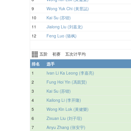
9
Wong Yuk Chi (黃昱誌)
10
Kai Su (苏锴)
11
Jialong Liu (刘嘉龙)
12
Feng Luo (骆枫)
五阶 初赛 五次计平均
排名
选手
1
Ivan Li Ka Leong (李嘉亮)
2
Fung Hoi Yin (馮凱賢)
3
Kai Su (苏锴)
4
Kailong Li (李开隆)
5
Wong Kin Lok (黃健樂)
6
Zixuan Liu (刘子瑄)
7
Anyu Zhang (张安宇)