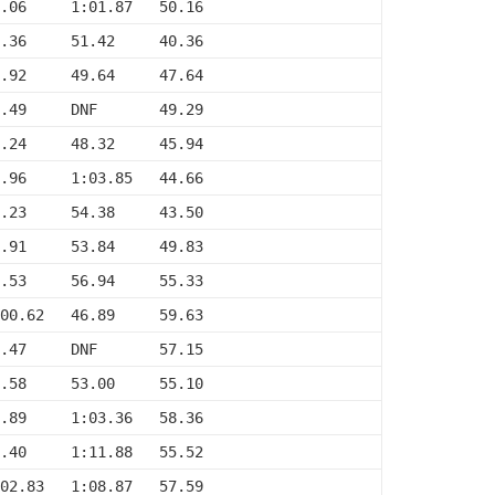
.06     1:01.87   50.16
.36     51.42     40.36
.92     49.64     47.64
.49     DNF       49.29
.24     48.32     45.94
.96     1:03.85   44.66
.23     54.38     43.50
.91     53.84     49.83
.53     56.94     55.33
00.62   46.89     59.63
.47     DNF       57.15
.58     53.00     55.10
.89     1:03.36   58.36
.40     1:11.88   55.52
02.83   1:08.87   57.59