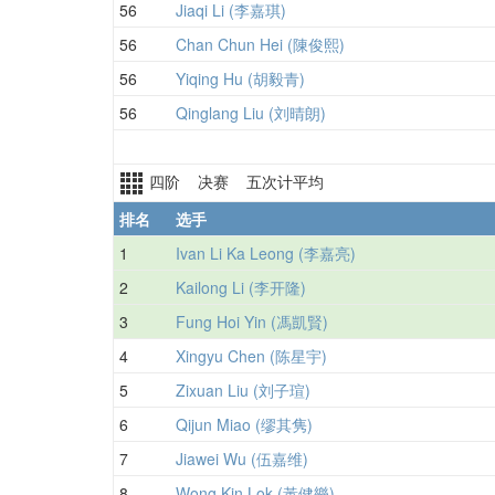
56
Jiaqi Li (李嘉琪)
56
Chan Chun Hei (陳俊熙)
56
Yiqing Hu (胡毅青)
56
Qinglang Liu (刘晴朗)
四阶 决赛 五次计平均
排名
选手
1
Ivan Li Ka Leong (李嘉亮)
2
Kailong Li (李开隆)
3
Fung Hoi Yin (馮凱賢)
4
Xingyu Chen (陈星宇)
5
Zixuan Liu (刘子瑄)
6
Qijun Miao (缪其隽)
7
Jiawei Wu (伍嘉维)
8
Wong Kin Lok (黃健樂)