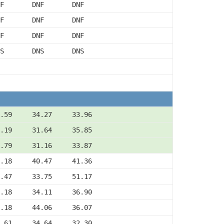
F       DNF       DNF
F       DNF       DNF
F       DNF       DNF
S       DNS       DNS
.59     34.27     33.96
.19     31.64     35.85
.79     31.16     33.87
.18     40.47     41.36
.47     33.75     51.17
.18     34.11     36.90
.18     44.06     36.07
.61     34.64     32.30