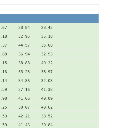
.67     28.84     28.43
.18     32.95     35.18
.37     44.57     35.08
.88     36.94     32.93
.15     38.88     49.22
.16     35.23     38.97
.14     34.86     32.08
.59     37.16     41.38
.98     41.66     40.09
.25     38.07     40.62
.53     42.21     38.52
.59     41.46     39.84