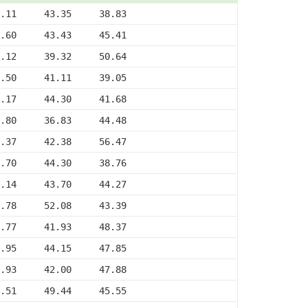
.11     43.35     38.83
.60     43.43     45.41
.12     39.32     50.64
.50     41.11     39.05
.17     44.30     41.68
.80     36.83     44.48
.37     42.38     56.47
.70     44.30     38.76
.14     43.70     44.27
.78     52.08     43.39
.77     41.93     48.37
.95     44.15     47.85
.93     42.00     47.88
.51     49.44     45.55