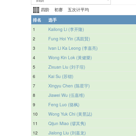
四阶 初赛 五次计平均
排名
选手
1
Kailong Li (李开隆)
2
Fung Hoi Yin (馮凱賢)
3
Ivan Li Ka Leong (李嘉亮)
4
Wong Kin Lok (黃健樂)
5
Zixuan Liu (刘子瑄)
6
Kai Su (苏锴)
7
Xingyu Chen (陈星宇)
8
Jiawei Wu (伍嘉维)
9
Feng Luo (骆枫)
10
Wong Yuk Chi (黃昱誌)
11
Qijun Miao (缪其隽)
12
Jialong Liu (刘嘉龙)