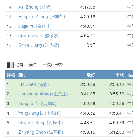
14
Xin Zheng (郑昕)
4:17.05
中国
15
Fengkai Zhang (张丰凯)
4:20.16
中国
16
Jiajia Yu (余佳佳)
4:49.91
中国
17
Qingxi Zhao (赵倾溪)
4:54.21
中国
18
Shikai Jiang (江侍锴)
DNF
中国
七阶 决赛 三次计平均
排名
选手
最好
平均
地区
1
Lin Chen (陈霖)
2:50.36
2:58.42
中国
2
Jingzheng Wang (王景正)
3:41.05
3:55.59
中国
3
Tenghui Ni (倪腾辉)
4:02.08
4:22.25
中国
4
Yongxiang Li (李永翔)
4:43.52
4:53.41
中国
5
Qingwei Kong (孔庆玮)
4:43.61
4:59.79
中国
6
Zhiyang Chen (陈至扬)
4:53.15
5:12.33
中国