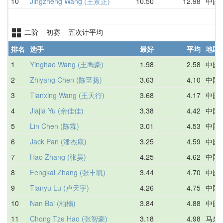
10
Jingzheng Wang (王景正)
10.50
12.98
中国
二阶 初赛 五次计平均
排名
选手
最好
平均
地区
1
Yinghao Wang (王鹰豪)
1.98
2.58
中国
2
Zhiyang Chen (陈至扬)
3.63
4.10
中国
3
Tianxing Wang (王天行)
3.68
4.17
中国
4
Jiajia Yu (余佳佳)
3.38
4.42
中国
5
Lin Chen (陈霖)
3.01
4.53
中国
6
Jack Pan (潘杰康)
3.25
4.59
中国
7
Hao Zhang (张昊)
4.25
4.62
中国
8
Fengkai Zhang (张丰凯)
3.44
4.70
中国
9
Tianyu Lu (卢天宇)
4.26
4.75
中国
10
Nan Bai (柏楠)
3.84
4.88
中国
11
Chong Tze Hao (张智豪)
3.18
4.98
马来