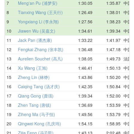
7
Meng'an Pu (浦梦安)
1:30.05
1:35.87
中国
8
Tianxing Wang (王天行)
1:26.49
1:38.01
中国
9
Yongxiang Li (李永翔)
1:27.56
1:38.23
中国
10
Jiawen Wu (吴嘉文)
1:34.61
1:39.34
中国
11
Jack Pan (潘杰康)
1:33.22
1:41.97
中国
12
Fengkai Zhang (张丰凯)
1:36.48
1:47.18
中国
13
Aurelien Souchet (高凡)
1:38.05
1:49.73
法国
14
Xu Wang (王旭)
1:46.41
1:50.13
中国
15
Zheng Lin (林铮)
1:43.86
1:50.20
中国
16
Caiqing Tang (汤才庆)
1:42.35
1:50.84
中国
17
Qiang Gong (龚强)
1:39.34
1:52.00
中国
18
Zhen Tang (唐镇)
1:36.69
1:53.59
中国
19
Ziheng Ma (马子恒)
1:49.56
1:53.79
中国
20
Qingwei Kong (孔庆玮)
1:54.15
1:58.95
中国
21
Zijia Feng (冯子甲)
1:43.13
2:02.48
中国