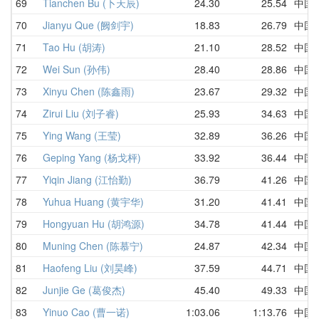
69
Tianchen Bu (卜天辰)
24.30
25.54
中国
70
Jianyu Que (阙剑宇)
18.83
26.79
中国
71
Tao Hu (胡涛)
21.10
28.52
中国
72
Wei Sun (孙伟)
28.40
28.86
中国
73
Xinyu Chen (陈鑫雨)
23.67
29.32
中国
74
Zirui Liu (刘子睿)
25.93
34.63
中国
75
Ying Wang (王莹)
32.89
36.26
中国
76
Geping Yang (杨戈枰)
33.92
36.44
中国
77
Yiqin Jiang (江怡勤)
36.79
41.26
中国
78
Yuhua Huang (黄宇华)
31.20
41.41
中国
79
Hongyuan Hu (胡鸿源)
34.78
41.44
中国
80
Muning Chen (陈慕宁)
24.87
42.34
中国
81
Haofeng Liu (刘昊峰)
37.59
44.71
中国
82
Junjie Ge (葛俊杰)
45.40
49.33
中国
83
Yinuo Cao (曹一诺)
1:03.06
1:13.76
中国