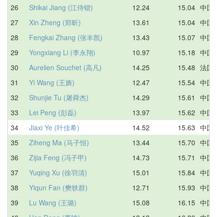
26
Shikai Jiang (江侍锴)
12.24
15.04
中国
27
Xin Zheng (郑昕)
13.61
15.04
中国
28
Fengkai Zhang (张丰凯)
13.43
15.07
中国
29
Yongxiang Li (李永翔)
10.97
15.18
中国
30
Aurelien Souchet (高凡)
14.25
15.48
法国
31
Yi Wang (王旖)
12.47
15.54
中国
32
Shunjie Tu (屠舜杰)
14.29
15.61
中国
33
Lei Peng (彭磊)
13.97
15.62
中国
34
Jiaxi Ye (叶佳希)
14.52
15.63
中国
35
Ziheng Ma (马子恒)
13.44
15.70
中国
36
Zijia Feng (冯子甲)
14.73
15.71
中国
37
Yuqing Xu (徐羽清)
15.01
15.84
中国
38
Yiqun Fan (樊轶群)
12.71
15.93
中国
39
Lu Wang (王璐)
15.08
16.15
中国