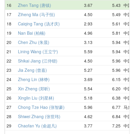
16
Zhen Tang (唐镇)
3.67
5.43
中国
17
Ziheng Ma (马子恒)
4.50
5.49
中国
18
Caiqing Tang (汤才庆)
2.93
5.61
中国
19
Nan Bai (柏楠)
4.96
5.81
中国
20
Chen Zhu (朱晨)
3.13
5.94
中国
21
Lining Wang (王立宁)
5.59
5.94
中国
22
Shikai Jiang (江侍锴)
4.50
5.96
中国
23
Jia Zeng (曾嘉)
5.27
5.96
中国
24
Zheng Lin (林铮)
3.69
6.15
中国
25
Xin Zheng (郑昕)
5.54
6.20
中国
26
Xinglin Liu (刘星林)
5.18
6.38
中国
27
Chong Tze Hao (张智豪)
5.96
6.77
马来
28
Shiwei Zhang (张世玮)
4.62
6.84
中国
29
Chaofan Yu (俞超凡)
3.77
7.25
中国