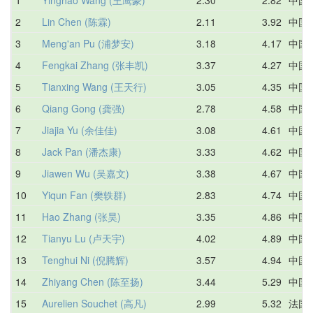
2
Lin Chen (陈霖)
2.11
3.92
中国
3
Meng'an Pu (浦梦安)
3.18
4.17
中国
4
Fengkai Zhang (张丰凯)
3.37
4.27
中国
5
Tianxing Wang (王天行)
3.05
4.35
中国
6
Qiang Gong (龚强)
2.78
4.58
中国
7
Jiajia Yu (余佳佳)
3.08
4.61
中国
8
Jack Pan (潘杰康)
3.33
4.62
中国
9
Jiawen Wu (吴嘉文)
3.38
4.67
中国
10
Yiqun Fan (樊轶群)
2.83
4.74
中国
11
Hao Zhang (张昊)
3.35
4.86
中国
12
Tianyu Lu (卢天宇)
4.02
4.89
中国
13
Tenghui Ni (倪腾辉)
3.57
4.94
中国
14
Zhiyang Chen (陈至扬)
3.44
5.29
中国
15
Aurelien Souchet (高凡)
2.99
5.32
法国