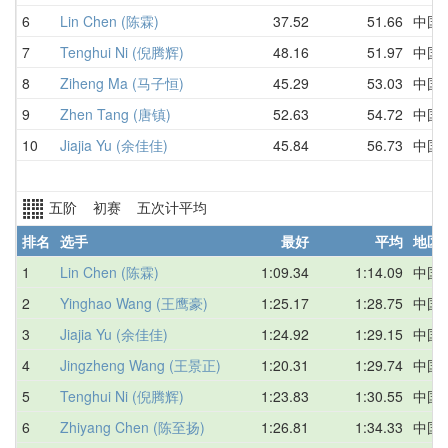
6
Lin Chen (陈霖)
37.52
51.66
中国
7
Tenghui Ni (倪腾辉)
48.16
51.97
中国
8
Ziheng Ma (马子恒)
45.29
53.03
中国
9
Zhen Tang (唐镇)
52.63
54.72
中国
10
Jiajia Yu (余佳佳)
45.84
56.73
中国
五阶 初赛 五次计平均
排名
选手
最好
平均
地区
1
Lin Chen (陈霖)
1:09.34
1:14.09
中国
2
Yinghao Wang (王鹰豪)
1:25.17
1:28.75
中国
3
Jiajia Yu (余佳佳)
1:24.92
1:29.15
中国
4
Jingzheng Wang (王景正)
1:20.31
1:29.74
中国
5
Tenghui Ni (倪腾辉)
1:23.83
1:30.55
中国
6
Zhiyang Chen (陈至扬)
1:26.81
1:34.33
中国