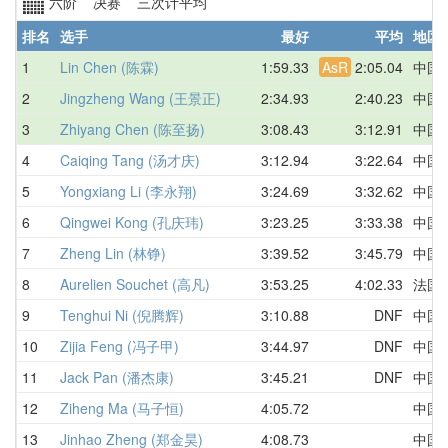
六阶 决赛 三次计平均
排名
选手
最好
平均
地区
1
Lin Chen (陈霖)
1:59.33
AsR
2:05.04
中国
2
Jingzheng Wang (王景正)
2:34.93
2:40.23
中国
3
Zhiyang Chen (陈至扬)
3:08.43
3:12.91
中国
4
Caiqing Tang (汤才庆)
3:12.94
3:22.64
中国
5
Yongxiang Li (李永翔)
3:24.69
3:32.62
中国
6
Qingwei Kong (孔庆玮)
3:23.25
3:33.38
中国
7
Zheng Lin (林铮)
3:39.52
3:45.79
中国
8
Aurelien Souchet (高凡)
3:53.25
4:02.33
法国
9
Tenghui Ni (倪腾辉)
3:10.88
DNF
中国
10
Zijia Feng (冯子甲)
3:44.97
DNF
中国
11
Jack Pan (潘杰康)
3:45.21
DNF
中国
12
Ziheng Ma (马子恒)
4:05.72
中国
13
Jinhao Zheng (郑金昊)
4:08.73
中国