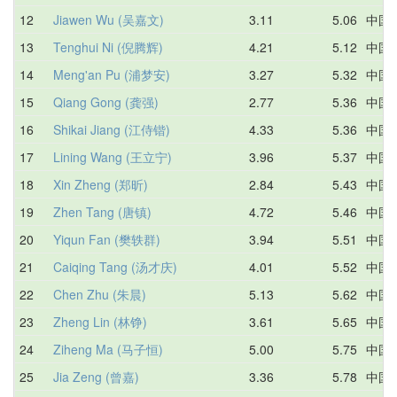
12
Jiawen Wu (吴嘉文)
3.11
5.06
中国
13
Tenghui Ni (倪腾辉)
4.21
5.12
中国
14
Meng'an Pu (浦梦安)
3.27
5.32
中国
15
Qiang Gong (龚强)
2.77
5.36
中国
16
Shikai Jiang (江侍锴)
4.33
5.36
中国
17
Lining Wang (王立宁)
3.96
5.37
中国
18
Xin Zheng (郑昕)
2.84
5.43
中国
19
Zhen Tang (唐镇)
4.72
5.46
中国
20
Yiqun Fan (樊轶群)
3.94
5.51
中国
21
Caiqing Tang (汤才庆)
4.01
5.52
中国
22
Chen Zhu (朱晨)
5.13
5.62
中国
23
Zheng Lin (林铮)
3.61
5.65
中国
24
Ziheng Ma (马子恒)
5.00
5.75
中国
25
Jia Zeng (曾嘉)
3.36
5.78
中国