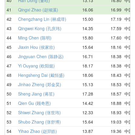
40
Han Dong (董晗)
13.13
16.80
中国
41
Qingxi Zhao (赵倾溪)
16.06
16.99
中国
42
Chengzhang Lin (林成璋)
15.00
17.19
中国
43
Qingwei Kong (孔庆玮)
14.35
17.59
中国
44
Ming Chen (陈明)
15.80
17.60
中国
45
Jiaxin Hou (侯家欣)
15.64
18.16
中国
46
Jingyuan Chen (陈静远)
16.71
18.38
中国
47
Yi Ouyang (欧阳懿)
18.17
18.38
中国
48
Hengsheng Dai (戴恒盛)
18.06
18.43
中国
49
Jinhao Zheng (郑金昊)
15.13
18.53
中国
50
Sheng Jiang (蒋笙)
17.28
18.57
中国
51
Qien Gu (顾奇恩)
14.42
18.88
中国
52
Shiwei Zhang (张世玮)
12.33
18.93
中国
53
Shubo Zhang (张舒博)
15.64
19.03
中国
54
Yihao Zhao (赵羿皓)
13.87
19.36
中国