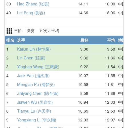
39
Hao Zhang (张昊)
14.11
16.90
中国
40
Lei Peng (彭磊)
14.69
18.06
中国
三阶 决赛 五次计平均
排名
选手
最好
平均
地区
1
Kaijun Lin (林恺俊)
9.00
9.58
中国
2
Lin Chen (陈霖)
9.32
11.36
中国
3
Yinghao Wang (王鹰豪)
9.22
11.54
中国
4
Jack Pan (潘杰康)
10.07
11.55
中国
5
Meng'an Pu (浦梦安)
10.58
11.61
中国
6
Zhiyang Chen (陈至扬)
8.58
11.86
中国
7
Jiawen Wu (吴嘉文)
10.94
12.33
中国
8
Tianyu Lu (卢天宇)
10.69
12.53
中国
9
Yongxiang Li (李永翔)
12.03
12.97
中国