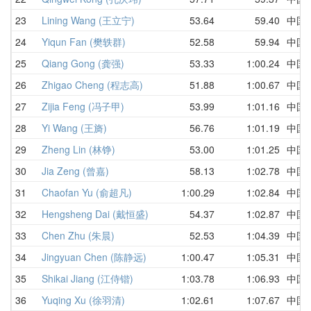
23
Lining Wang (王立宁)
53.64
59.40
中国
24
Yiqun Fan (樊轶群)
52.58
59.94
中国
25
Qiang Gong (龚强)
53.33
1:00.24
中国
26
Zhigao Cheng (程志高)
51.88
1:00.67
中国
27
Zijia Feng (冯子甲)
53.99
1:01.16
中国
28
Yi Wang (王旖)
56.76
1:01.19
中国
29
Zheng Lin (林铮)
53.00
1:01.25
中国
30
Jia Zeng (曾嘉)
58.13
1:02.78
中国
31
Chaofan Yu (俞超凡)
1:00.29
1:02.84
中国
32
Hengsheng Dai (戴恒盛)
54.37
1:02.87
中国
33
Chen Zhu (朱晨)
52.53
1:04.39
中国
34
Jingyuan Chen (陈静远)
1:00.47
1:05.31
中国
35
Shikai Jiang (江侍锴)
1:03.78
1:06.93
中国
36
Yuqing Xu (徐羽清)
1:02.61
1:07.67
中国