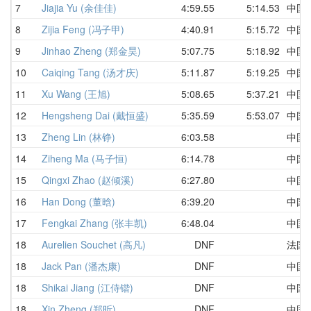
7
Jiajia Yu (余佳佳)
4:59.55
5:14.53
中国
8
Zijia Feng (冯子甲)
4:40.91
5:15.72
中国
9
Jinhao Zheng (郑金昊)
5:07.75
5:18.92
中国
10
Caiqing Tang (汤才庆)
5:11.87
5:19.25
中国
11
Xu Wang (王旭)
5:08.65
5:37.21
中国
12
Hengsheng Dai (戴恒盛)
5:35.59
5:53.07
中国
13
Zheng Lin (林铮)
6:03.58
中国
14
Ziheng Ma (马子恒)
6:14.78
中国
15
Qingxi Zhao (赵倾溪)
6:27.80
中国
16
Han Dong (董晗)
6:39.20
中国
17
Fengkai Zhang (张丰凯)
6:48.04
中国
18
Aurelien Souchet (高凡)
DNF
法国
18
Jack Pan (潘杰康)
DNF
中国
18
Shikai Jiang (江侍锴)
DNF
中国
18
Xin Zheng (郑昕)
DNF
中国