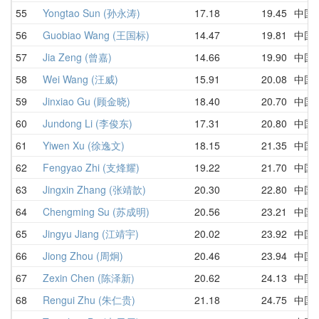
55
Yongtao Sun (孙永涛)
17.18
19.45
中国
56
Guobiao Wang (王国标)
14.47
19.81
中国
57
Jia Zeng (曾嘉)
14.66
19.90
中国
58
Wei Wang (汪威)
15.91
20.08
中国
59
Jinxiao Gu (顾金晓)
18.40
20.70
中国
60
Jundong Li (李俊东)
17.31
20.80
中国
61
Yiwen Xu (徐逸文)
18.15
21.35
中国
62
Fengyao Zhi (支烽耀)
19.22
21.70
中国
63
Jingxin Zhang (张靖歆)
20.30
22.80
中国
64
Chengming Su (苏成明)
20.56
23.21
中国
65
Jingyu Jiang (江靖宇)
20.02
23.92
中国
66
Jiong Zhou (周炯)
20.46
23.94
中国
67
Zexin Chen (陈泽新)
20.62
24.13
中国
68
Rengui Zhu (朱仁贵)
21.18
24.75
中国