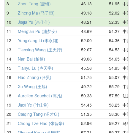
8
Zhen Tang (唐镇)
46.13
51.95
中国
9
Ziheng Ma (马子恒)
49.18
52.02
中国
10
Jiajia Yu (余佳佳)
48.21
52.33
中国
11
Meng'an Pu (浦梦安)
48.69
54.27
中国
12
Yongxiang Li (李永翔)
52.00
54.36
中国
13
Tianxing Wang (王天行)
52.67
54.53
中国
14
Nan Bai (柏楠)
49.06
54.65
中国
15
Tianyu Lu (卢天宇)
45.56
54.95
中国
16
Hao Zhang (张昊)
51.75
55.07
中国
17
Xu Wang (王旭)
49.72
55.79
中国
18
Aurelien Souchet (高凡)
50.38
57.59
法国
19
Jiaxi Ye (叶佳希)
54.45
58.25
中国
20
Caiqing Tang (汤才庆)
51.35
58.30
中国
21
Chong Tze Hao (张智豪)
52.96
59.27
马来
22
Qingwei Kong (孔庆玮)
57.71
59.37
中国