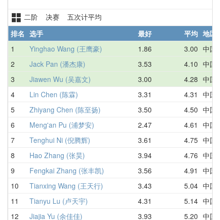
二阶 决赛 五次计平均
排名
选手
最好
平均
地区
1
Yinghao Wang (王鹰豪)
1.86
3.00
中国
2
Jack Pan (潘杰康)
3.53
4.10
中国
3
Jiawen Wu (吴嘉文)
3.00
4.28
中国
4
Lin Chen (陈霖)
3.31
4.31
中国
5
Zhiyang Chen (陈至扬)
3.50
4.50
中国
6
Meng'an Pu (浦梦安)
2.47
4.61
中国
7
Tenghui Ni (倪腾辉)
3.61
4.75
中国
8
Hao Zhang (张昊)
3.94
4.76
中国
9
Fengkai Zhang (张丰凯)
3.56
4.91
中国
10
Tianxing Wang (王天行)
3.43
5.04
中国
11
Tianyu Lu (卢天宇)
4.31
5.14
中国
12
Jiajia Yu (余佳佳)
3.93
5.20
中国