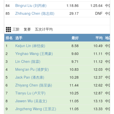
84
Bingrui Liu (刘丙睿)
1:18.86
1:25.64
中国
85
Zhihuang Chen (陈志煌)
29.17
DNF
中国
三阶 复赛 五次计平均
排名
选手
最好
平均
地区
1
Kaijun Lin (林恺俊)
8.58
10.49
中国
2
Yinghao Wang (王鹰豪)
9.60
11.11
中国
3
Lin Chen (陈霖)
9.71
11.12
中国
4
Meng'an Pu (浦梦安)
10.83
12.03
中国
5
Jack Pan (潘杰康)
10.28
12.37
中国
6
Zhiyang Chen (陈至扬)
11.44
12.62
中国
7
Tianyu Lu (卢天宇)
10.25
12.87
中国
8
Jiawen Wu (吴嘉文)
11.05
13.13
中国
9
Jingzheng Wang (王景正)
11.05
13.33
中国