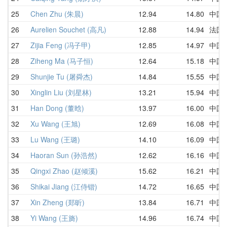
25
Chen Zhu (朱晨)
12.94
14.80
中国
26
Aurelien Souchet (高凡)
12.88
14.94
法国
27
Zijia Feng (冯子甲)
12.85
14.97
中国
28
Ziheng Ma (马子恒)
12.64
15.18
中国
29
Shunjie Tu (屠舜杰)
14.84
15.55
中国
30
Xinglin Liu (刘星林)
13.21
15.94
中国
31
Han Dong (董晗)
13.97
16.00
中国
32
Xu Wang (王旭)
12.69
16.08
中国
33
Lu Wang (王璐)
14.10
16.09
中国
34
Haoran Sun (孙浩然)
12.62
16.16
中国
35
Qingxi Zhao (赵倾溪)
15.62
16.21
中国
36
Shikai Jiang (江侍锴)
14.72
16.65
中国
37
Xin Zheng (郑昕)
13.84
16.71
中国
38
Yi Wang (王旖)
14.96
16.74
中国