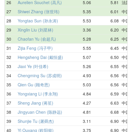
26
Aurelien Souchet (高凡)
5.06
5.81
法国
27
Shiwei Zhang (张世玮)
5.35
6.01
中国
28
Yongtao Sun (孙永涛)
5.53
6.08
中国
29
Xinglin Liu (刘星林)
3.36
6.20
中国
30
Chaofan Yu (俞超凡)
5.28
6.25
中国
31
Zijia Feng (冯子甲)
5.55
6.45
中国
32
Hengsheng Dai (戴恒盛)
5.07
6.50
中国
33
Jiaxi Ye (叶佳希)
5.26
6.55
中国
34
Chengming Su (苏成明)
4.93
6.56
中国
35
Qien Gu (顾奇恩)
5.03
6.56
中国
36
Yongxiang Li (李永翔)
4.84
6.59
中国
37
Sheng Jiang (蒋笙)
4.27
6.63
中国
38
Jingyuan Chen (陈静远)
4.81
6.68
中国
39
Shunjie Tu (屠舜杰)
3.11
6.90
中国
40
Yi Ouyang (欧阳懿)
3.75
6.90
中国