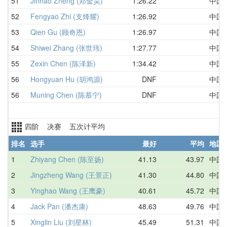
51
Jinhao Zheng (郑金昊)
1:26.22
中国
52
Fengyao Zhi (支烽耀)
1:26.92
中国
53
Qien Gu (顾奇恩)
1:26.97
中国
54
Shiwei Zhang (张世玮)
1:27.77
中国
55
Zexin Chen (陈泽新)
1:34.42
中国
56
Hongyuan Hu (胡鸿源)
DNF
中国
56
Muning Chen (陈慕宁)
DNF
中国
四阶 决赛 五次计平均
排名
选手
最好
平均
地区
1
Zhiyang Chen (陈至扬)
41.13
43.97
中国
2
Jingzheng Wang (王景正)
41.30
44.80
中国
3
Yinghao Wang (王鹰豪)
40.61
45.72
中国
4
Jack Pan (潘杰康)
48.63
49.76
中国
5
Xinglin Liu (刘星林)
45.49
51.31
中国