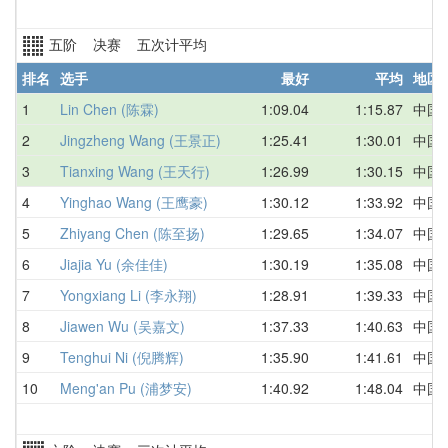
五阶 决赛 五次计平均
排名
选手
最好
平均
地区
1
Lin Chen (陈霖)
1:09.04
1:15.87
中国
2
Jingzheng Wang (王景正)
1:25.41
1:30.01
中国
3
Tianxing Wang (王天行)
1:26.99
1:30.15
中国
4
Yinghao Wang (王鹰豪)
1:30.12
1:33.92
中国
5
Zhiyang Chen (陈至扬)
1:29.65
1:34.07
中国
6
Jiajia Yu (余佳佳)
1:30.19
1:35.08
中国
7
Yongxiang Li (李永翔)
1:28.91
1:39.33
中国
8
Jiawen Wu (吴嘉文)
1:37.33
1:40.63
中国
9
Tenghui Ni (倪腾辉)
1:35.90
1:41.61
中国
10
Meng'an Pu (浦梦安)
1:40.92
1:48.04
中国