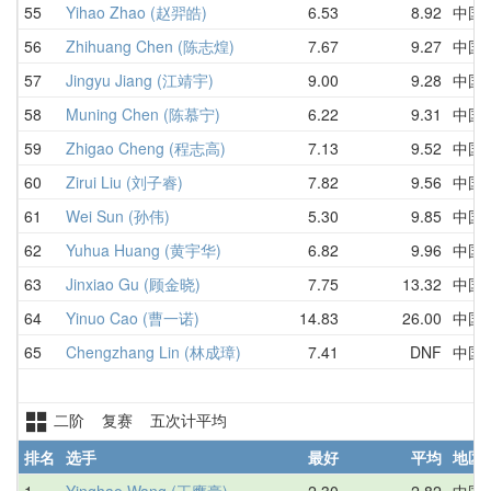
55
Yihao Zhao (赵羿皓)
6.53
8.92
中国
56
Zhihuang Chen (陈志煌)
7.67
9.27
中国
57
Jingyu Jiang (江靖宇)
9.00
9.28
中国
58
Muning Chen (陈慕宁)
6.22
9.31
中国
59
Zhigao Cheng (程志高)
7.13
9.52
中国
60
Zirui Liu (刘子睿)
7.82
9.56
中国
61
Wei Sun (孙伟)
5.30
9.85
中国
62
Yuhua Huang (黄宇华)
6.82
9.96
中国
63
Jinxiao Gu (顾金晓)
7.75
13.32
中国
64
Yinuo Cao (曹一诺)
14.83
26.00
中国
65
Chengzhang Lin (林成璋)
7.41
DNF
中国
二阶 复赛 五次计平均
排名
选手
最好
平均
地区
1
Yinghao Wang (王鹰豪)
2.30
2.82
中国