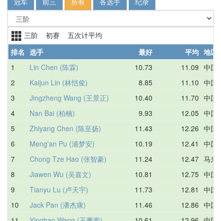
冠军
前三
所有
各选手
纪录
三阶 初赛 五次计平均
排名
选手
最好
平均
地区
1
Lin Chen (陈霖)
10.73
11.09
中国
2
Kaijun Lin (林恺俊)
8.85
11.10
中国
3
Jingzheng Wang (王景正)
10.40
11.70
中国
4
Nan Bai (柏楠)
9.93
12.05
中国
5
Zhiyang Chen (陈至扬)
11.43
12.26
中国
6
Meng'an Pu (浦梦安)
10.19
12.41
中国
7
Chong Tze Hao (张智豪)
11.24
12.47
马来
8
Jiawen Wu (吴嘉文)
10.81
12.75
中国
9
Tianyu Lu (卢天宇)
11.73
12.81
中国
10
Jack Pan (潘杰康)
11.46
12.86
中国
11
Yinghao Wang (王鹰豪)
10.61
12.96
中国