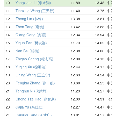
10
Yongxiang Li (李永翔)
11.89
13.48
中国
11
Tianxing Wang (王天行)
11.40
13.75
中国
12
Zheng Lin (林铮)
13.38
13.81
中国
13
Zhen Tang (唐镇)
13.42
13.88
中国
14
Qiang Gong (龚强)
12.34
13.94
中国
15
Yiqun Fan (樊轶群)
11.73
14.02
中国
16
Nan Bai (柏楠)
12.38
14.06
中国
17
Zhigao Cheng (程志高)
12.00
14.13
中国
18
Yuqing Xu (徐羽清)
12.44
14.17
中国
19
Lining Wang (王立宁)
12.63
14.24
中国
20
Fengkai Zhang (张丰凯)
13.60
14.25
中国
21
Tenghui Ni (倪腾辉)
11.23
14.27
中国
22
Chong Tze Hao (张智豪)
12.09
14.31
马来
23
Jiajia Yu (余佳佳)
12.27
14.47
中国
24
Caiqing Tang (汤才庆)
13.81
14.57
中国