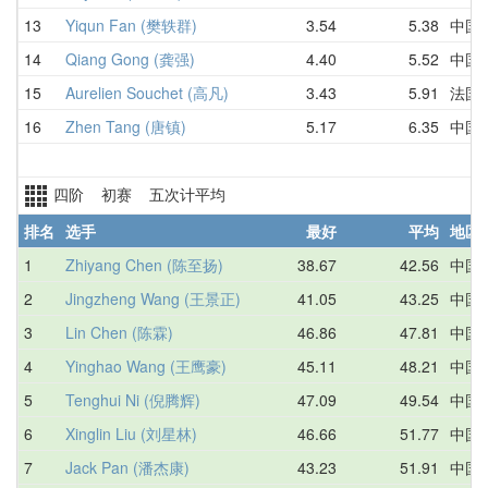
13
Yiqun Fan (樊轶群)
3.54
5.38
中国
14
Qiang Gong (龚强)
4.40
5.52
中国
15
Aurelien Souchet (高凡)
3.43
5.91
法国
16
Zhen Tang (唐镇)
5.17
6.35
中国
四阶 初赛 五次计平均
排名
选手
最好
平均
地区
1
Zhiyang Chen (陈至扬)
38.67
42.56
中国
2
Jingzheng Wang (王景正)
41.05
43.25
中国
3
Lin Chen (陈霖)
46.86
47.81
中国
4
Yinghao Wang (王鹰豪)
45.11
48.21
中国
5
Tenghui Ni (倪腾辉)
47.09
49.54
中国
6
Xinglin Liu (刘星林)
46.66
51.77
中国
7
Jack Pan (潘杰康)
43.23
51.91
中国