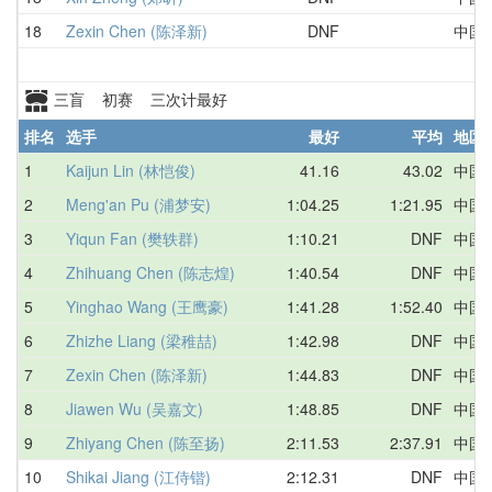
18
Zexin Chen (陈泽新)
DNF
中国
三盲 初赛 三次计最好
排名
选手
最好
平均
地区
1
Kaijun Lin (林恺俊)
41.16
43.02
中国
2
Meng'an Pu (浦梦安)
1:04.25
1:21.95
中国
3
Yiqun Fan (樊轶群)
1:10.21
DNF
中国
4
Zhihuang Chen (陈志煌)
1:40.54
DNF
中国
5
Yinghao Wang (王鹰豪)
1:41.28
1:52.40
中国
6
Zhizhe Liang (梁稚喆)
1:42.98
DNF
中国
7
Zexin Chen (陈泽新)
1:44.83
DNF
中国
8
Jiawen Wu (吴嘉文)
1:48.85
DNF
中国
9
Zhiyang Chen (陈至扬)
2:11.53
2:37.91
中国
10
Shikai Jiang (江侍锴)
2:12.31
DNF
中国