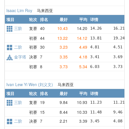
Isaac Lim Roy
马来西亚
项目
轮次
排名
最好
平均
详情
三阶
复赛
40
10.43
14.20
14.26     16.21 
初赛
44
13.22
14.12
13.81     19.24 
二阶
初赛
30
3.23
4.49
4.81      4.51  
金字塔
决赛
7
3.35
4.18
3.41      3.69  
初赛
8
3.73
5.34
6.03      3.73  
Ivan Lew Yi Wen (刘义文)
马来西亚
项目
轮次
排名
最好
平均
详情
三阶
复赛
19
9.84
10.93
11.23     11.21 
初赛
15
8.44
10.33
11.48     9.46  
二阶
决赛
7
2.21
3.39
3.45      4.08  