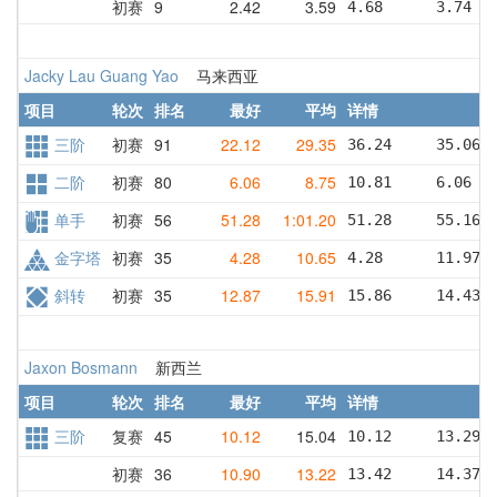
初赛
9
2.42
3.59
4.68      3.74  
Jacky Lau Guang Yao
马来西亚
项目
轮次
排名
最好
平均
详情
三阶
初赛
91
22.12
29.35
36.24     35.06 
二阶
初赛
80
6.06
8.75
10.81     6.06  
单手
初赛
56
51.28
1:01.20
51.28     55.16 
金字塔
初赛
35
4.28
10.65
4.28      11.97 
斜转
初赛
35
12.87
15.91
15.86     14.43 
Jaxon Bosmann
新西兰
项目
轮次
排名
最好
平均
详情
三阶
复赛
45
10.12
15.04
10.12     13.29 
初赛
36
10.90
13.22
13.42     14.37 