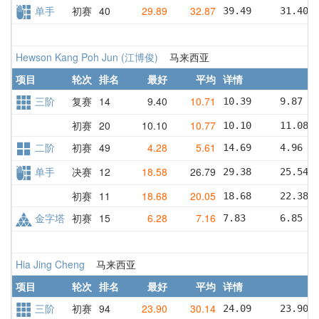
单手
初赛
40
29.89
32.87
39.49     31.40 
Hewson Kang Poh Jun (江博俊)
马来西亚
项目
轮次
排名
最好
平均
详情
三阶
复赛
14
9.40
10.71
10.39     9.87  
初赛
20
10.10
10.77
10.10     11.08 
二阶
初赛
49
4.28
5.61
14.69     4.96  
单手
决赛
12
18.58
26.79
29.38     25.54 
初赛
11
18.68
20.05
18.68     22.38 
金字塔
初赛
15
6.28
7.16
7.83      6.85  
Hia Jing Cheng
马来西亚
项目
轮次
排名
最好
平均
详情
三阶
初赛
94
23.90
30.14
24.09     23.90 