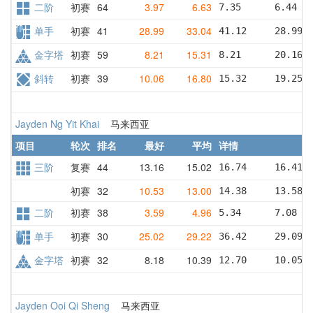
二阶
初赛
64
3.97
6.63
7.35      6.44  
单手
初赛
41
28.99
33.04
41.12     28.99 
金字塔
初赛
59
8.21
15.31
8.21      20.16 
斜转
初赛
39
10.06
16.80
15.32     19.25 
Jayden Ng Yit Khai
马来西亚
项目
轮次
排名
最好
平均
详情
三阶
复赛
44
13.16
15.02
16.74     16.41 
初赛
32
10.53
13.00
14.38     13.58 
二阶
初赛
38
3.59
4.96
5.34      7.08  
单手
初赛
30
25.02
29.22
36.42     29.09 
金字塔
初赛
32
8.18
10.39
12.70     10.05 
Jayden Ooi Qi Sheng
马来西亚