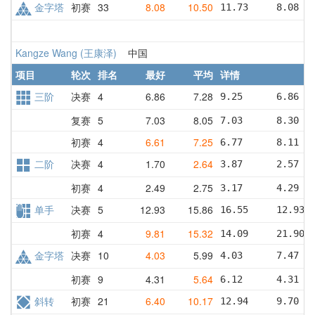
金字塔
初赛
33
8.08
10.50
11.73     8.08  
Kangze Wang (王康泽)
中国
项目
轮次
排名
最好
平均
详情
三阶
决赛
4
6.86
7.28
9.25      6.86  
复赛
5
7.03
8.05
7.03      8.30  
初赛
4
6.61
7.25
6.77      8.11  
二阶
决赛
4
1.70
2.64
3.87      2.57  
初赛
4
2.49
2.75
3.17      4.29  
单手
决赛
5
12.93
15.86
16.55     12.93 
初赛
4
9.81
15.32
14.09     21.90 
金字塔
决赛
10
4.03
5.99
4.03      7.47  
初赛
9
4.31
5.64
6.12      4.31  
斜转
初赛
21
6.40
10.17
12.94     9.70  