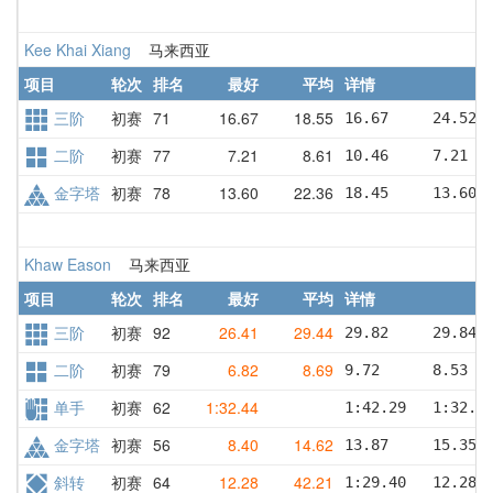
Kee Khai Xiang
马来西亚
项目
轮次
排名
最好
平均
详情
三阶
初赛
71
16.67
18.55
16.67     24.52 
二阶
初赛
77
7.21
8.61
10.46     7.21  
金字塔
初赛
78
13.60
22.36
18.45     13.60 
Khaw Eason
马来西亚
项目
轮次
排名
最好
平均
详情
三阶
初赛
92
26.41
29.44
29.82     29.84 
二阶
初赛
79
6.82
8.69
9.72      8.53  
单手
初赛
62
1:32.44
1:42.29   1:32.4
金字塔
初赛
56
8.40
14.62
13.87     15.35 
斜转
初赛
64
12.28
42.21
1:29.40   12.28 