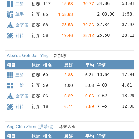
二阶
初赛
117
15.63
30.77
34.86     53.01 
单手
初赛
65
1:58.63
2:03.90   1:58.6
金字塔
初赛
88
25.58
32.36
37.34     37.97 
斜转
初赛
56
19.46
28.12
25.50     28.11 
Alexius Goh Jun Ying
新加坡
项目
轮次
排名
最好
平均
详情
三阶
初赛
60
12.88
16.31
13.64     17.94 
二阶
初赛
39
4.00
5.08
4.00      4.81  
金字塔
初赛
26
6.22
9.06
7.62      13.29 
斜转
初赛
16
6.74
7.89
7.45      12.00 
Ang Chin Zhen (洪靖程)
马来西亚
项目
轮次
排名
最好
平均
详情