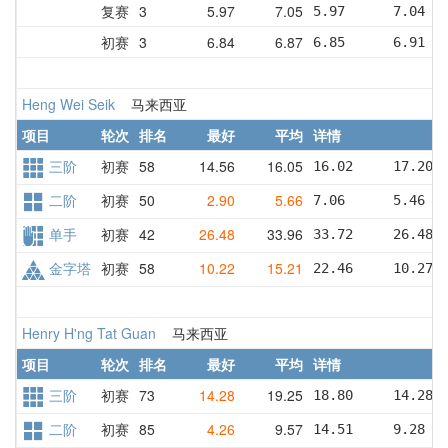
复赛
3
5.97
7.05
5.97      7.04  
初赛
3
6.84
6.87
6.85      6.91  
Heng Wei Seik
马来西亚
项目
轮次
排名
最好
平均
详情
三阶
初赛
58
14.56
16.05
16.02     17.20 
二阶
初赛
50
2.90
5.66
7.06      5.46  
单手
初赛
42
26.48
33.96
33.72     26.48 
金字塔
初赛
58
10.22
15.21
22.46     10.27 
Henry H'ng Tat Guan
马来西亚
项目
轮次
排名
最好
平均
详情
三阶
初赛
73
14.28
19.25
18.80     14.28 
二阶
初赛
85
4.26
9.57
14.51     9.28  