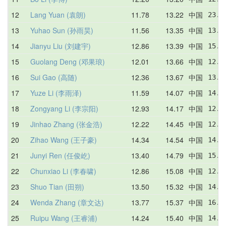
12
Lang Yuan (袁朗)
11.78
13.22
中国
23.5
13
Yuhao Sun (孙雨昊)
11.56
13.35
中国
13.5
14
Jianyu Liu (刘建宇)
12.86
13.39
中国
15.7
15
Guolang Deng (邓果琅)
12.01
13.66
中国
12.0
16
Sui Gao (高随)
12.36
13.67
中国
13.9
17
Yuze Li (李雨泽)
11.59
14.07
中国
14.5
18
Zongyang Li (李宗阳)
12.93
14.17
中国
12.9
19
Jinhao Zhang (张金浩)
12.22
14.45
中国
12.8
20
Zihao Wang (王子豪)
14.34
14.54
中国
14.8
21
Junyi Ren (任俊屹)
13.40
14.79
中国
15.2
22
Chunxiao Li (李春啸)
12.86
15.08
中国
12.8
23
Shuo Tian (田朔)
13.50
15.32
中国
14.7
24
Wenda Zhang (章文达)
13.77
15.37
中国
16.2
25
Ruipu Wang (王睿浦)
14.24
15.40
中国
14.4