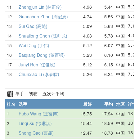
11
Zhengjun Lin (林正俊)
4.96
5.44
中国
5.74
12
Guanchen Zhou (周冠辰)
4.74
5.56
中国
5.50
13
Sui Gao (高随)
5.09
5.63
中国
7.00
14
Shuailong Chen (陈帅龙)
4.63
5.78
中国
4.63
15
Wei Ding (丁伟)
5.12
6.07
中国
5.44
16
Baiqiang Dong (董百强)
5.23
6.10
中国
5.23
17
Junyi Ren (任俊屹)
5.12
6.15
中国
6.81
18
Chunxiao Li (李春啸)
5.26
6.24
中国
7.27
单手 初赛 五次计平均
排名
选手
最好
平均
地区
详情
1
Fubo Wang (王富博)
15.75
17.94
中国
18.8
2
Linqi Xu (徐琳淇)
15.44
18.59
中国
18.7
3
Sheng Cao (曹晟)
12.47
18.78
中国
18.5