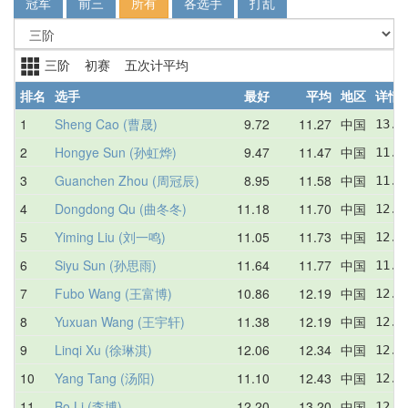
冠军
前三
所有
各选手
打乱
三阶 初赛 五次计平均
排名
选手
最好
平均
地区
详情
1
Sheng Cao (曹晟)
9.72
11.27
中国
13.0
2
Hongye Sun (孙虹烨)
9.47
11.47
中国
11.4
3
Guanchen Zhou (周冠辰)
8.95
11.58
中国
11.9
4
Dongdong Qu (曲冬冬)
11.18
11.70
中国
12.0
5
Yiming Liu (刘一鸣)
11.05
11.73
中国
12.1
6
Siyu Sun (孙思雨)
11.64
11.77
中国
11.7
7
Fubo Wang (王富博)
10.86
12.19
中国
12.7
8
Yuxuan Wang (王宇轩)
11.38
12.19
中国
12.5
9
Linqi Xu (徐琳淇)
12.06
12.34
中国
12.7
10
Yang Tang (汤阳)
11.10
12.43
中国
12.2
11
Bo Li (李博)
12.20
13.20
中国
12.2