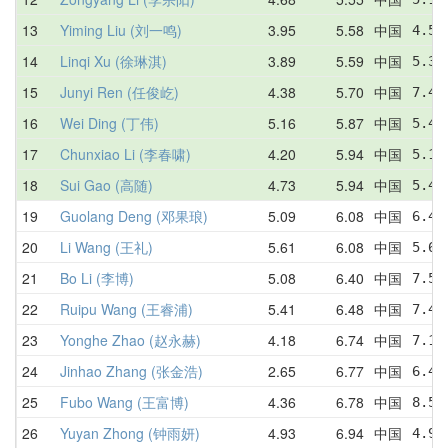
13
Yiming Liu (刘一鸣)
3.95
5.58
中国
4.50
14
Linqi Xu (徐琳淇)
3.89
5.59
中国
5.32
15
Junyi Ren (任俊屹)
4.38
5.70
中国
7.46
16
Wei Ding (丁伟)
5.16
5.87
中国
5.41
17
Chunxiao Li (李春啸)
4.20
5.94
中国
5.19
18
Sui Gao (高随)
4.73
5.94
中国
5.41
19
Guolang Deng (邓果琅)
5.09
6.08
中国
6.47
20
Li Wang (王礼)
5.61
6.08
中国
5.61
21
Bo Li (李博)
5.08
6.40
中国
7.50
22
Ruipu Wang (王睿浦)
5.41
6.48
中国
7.46
23
Yonghe Zhao (赵永赫)
4.18
6.74
中国
7.18
24
Jinhao Zhang (张金浩)
2.65
6.77
中国
6.48
25
Fubo Wang (王富博)
4.36
6.78
中国
8.56
26
Yuyan Zhong (钟雨妍)
4.93
6.94
中国
4.93