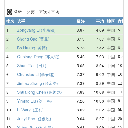
斜转 决赛 五次计平均
排名
选手
最好
平均
地区
详情
1
Zongyang Li (李宗阳)
3.87
4.09
中国
5.26
2
Sheng Cao (曹晟)
6.19
7.07
中国
6.56
3
Bo Huang (黄镈)
5.78
7.42
中国
6.84
4
Guolang Deng (邓果琅)
5.46
7.93
中国
8.08
5
Shuo Tian (田朔)
5.05
8.94
中国
10.0
6
Chunxiao Li (李春啸)
7.37
9.02
中国
10.5
7
Jinhao Zhang (张金浩)
7.39
9.29
中国
12.2
8
Shuailong Chen (陈帅龙)
7.83
10.08
中国
11.2
9
Yiming Liu (刘一鸣)
7.28
10.36
中国
8.50
10
Li Wang (王礼)
8.02
12.02
中国
DNF 
11
Junyi Ren (任俊屹)
9.04
12.27
中国
25.5
12
Yuhao Sun (孙雨昊)
9.61
13.09
中国
15.5