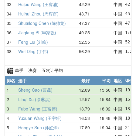
33
Ruipu Wang (王睿浦)
42.29
中国
42.8
34
Huihui Zhou (周辉辉)
43.71
中国
45.8
35
Shuailong Chen (陈帅龙)
47.37
中国
47.3
36
Jiaqiang Bi (毕家强)
49.25
中国
1:08
37
Feng Liu (刘峰)
52.55
中国
52.5
38
Wei Ding (丁伟)
56.29
中国
1:28
单手 决赛 五次计平均
排名
选手
最好
平均
地区
详情
1
Sheng Cao (曹晟)
12.09
15.50
中国
19.7
2
Linqi Xu (徐琳淇)
12.57
15.84
中国
15.1
3
Fubo Wang (王富博)
13.79
18.02
中国
13.7
4
Yuxuan Wang (王宇轩)
16.53
18.48
中国
18.0
5
Hongye Sun (孙虹烨)
17.89
19.04
中国
21.6