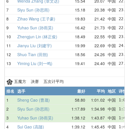
6
Wenda Zhang (章文达)
15.54
20.07
中国
22.8
7
Siyu Sun (孙思雨)
15.18
20.38
中国
23.4
8
Zihao Wang (王子豪)
19.83
21.42
中国
22.1
9
Yuhao Sun (孙雨昊)
16.42
21.73
中国
22.1
10
Zhengjun Lin (林正俊)
18.49
22.55
中国
23.9
11
Jianyu Liu (刘建宇)
19.99
22.69
中国
24.7
12
Shuo Tian (田朔)
18.56
24.26
中国
23.9
13
Yiming Liu (刘一鸣)
19.41
24.40
中国
27.6
五魔方 决赛 五次计平均
排名
选手
最好
平均
地区
详情
1
Sheng Cao (曹晟)
58.80
1:01.02
中国
1:04
2
Siyu Sun (孙思雨)
1:17.89
1:34.98
中国
1:37
3
Yuhao Sun (孙雨昊)
1:38.12
1:43.87
中国
1:41
4
Sui Gao (高随)
1:39.12
1:45.45
中国
1:40