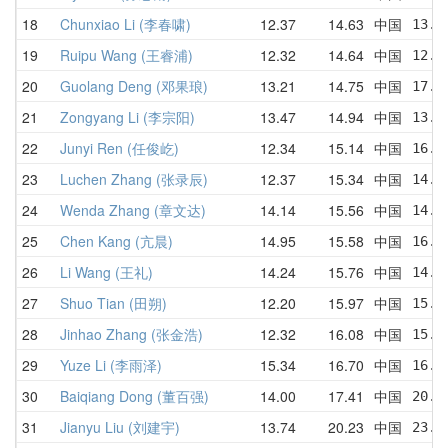
18
Chunxiao Li (李春啸)
12.37
14.63
中国
13.7
19
Ruipu Wang (王睿浦)
12.32
14.64
中国
12.3
20
Guolang Deng (邓果琅)
13.21
14.75
中国
17.2
21
Zongyang Li (李宗阳)
13.47
14.94
中国
13.4
22
Junyi Ren (任俊屹)
12.34
15.14
中国
16.8
23
Luchen Zhang (张录辰)
12.37
15.34
中国
14.2
24
Wenda Zhang (章文达)
14.14
15.56
中国
14.9
25
Chen Kang (亢晨)
14.95
15.58
中国
16.4
26
Li Wang (王礼)
14.24
15.76
中国
14.5
27
Shuo Tian (田朔)
12.20
15.97
中国
15.9
28
Jinhao Zhang (张金浩)
12.32
16.08
中国
15.6
29
Yuze Li (李雨泽)
15.34
16.70
中国
16.6
30
Baiqiang Dong (董百强)
14.00
17.41
中国
20.2
31
Jianyu Liu (刘建宇)
13.74
20.23
中国
23.9