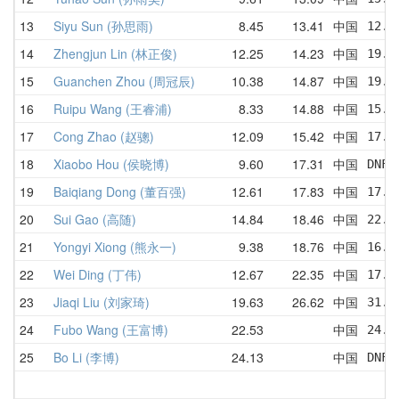
13
Siyu Sun (孙思雨)
8.45
13.41
中国
12.9
14
Zhengjun Lin (林正俊)
12.25
14.23
中国
19.4
15
Guanchen Zhou (周冠辰)
10.38
14.87
中国
19.8
16
Ruipu Wang (王睿浦)
8.33
14.88
中国
15.6
17
Cong Zhao (赵骢)
12.09
15.42
中国
17.8
18
Xiaobo Hou (侯晓博)
9.60
17.31
中国
DNF 
19
Baiqiang Dong (董百强)
12.61
17.83
中国
17.7
20
Sui Gao (高随)
14.84
18.46
中国
22.8
21
Yongyi Xiong (熊永一)
9.38
18.76
中国
16.2
22
Wei Ding (丁伟)
12.67
22.35
中国
17.7
23
Jiaqi Liu (刘家琦)
19.63
26.62
中国
31.3
24
Fubo Wang (王富博)
22.53
中国
24.0
25
Bo Li (李博)
24.13
中国
DNF 