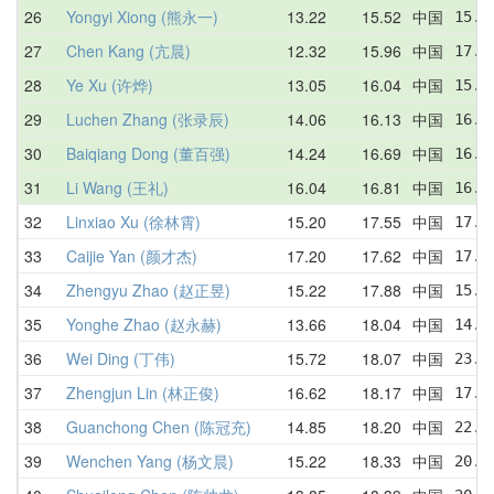
26
Yongyi Xiong (熊永一)
13.22
15.52
中国
15.2
27
Chen Kang (亢晨)
12.32
15.96
中国
17.2
28
Ye Xu (许烨)
13.05
16.04
中国
15.6
29
Luchen Zhang (张录辰)
14.06
16.13
中国
16.3
30
Baiqiang Dong (董百强)
14.24
16.69
中国
16.5
31
Li Wang (王礼)
16.04
16.81
中国
16.0
32
Linxiao Xu (徐林霄)
15.20
17.55
中国
17.7
33
Caijie Yan (颜才杰)
17.20
17.62
中国
17.2
34
Zhengyu Zhao (赵正昱)
15.22
17.88
中国
15.2
35
Yonghe Zhao (赵永赫)
13.66
18.04
中国
14.8
36
Wei Ding (丁伟)
15.72
18.07
中国
23.2
37
Zhengjun Lin (林正俊)
16.62
18.17
中国
17.6
38
Guanchong Chen (陈冠充)
14.85
18.20
中国
22.0
39
Wenchen Yang (杨文晨)
15.22
18.33
中国
20.8