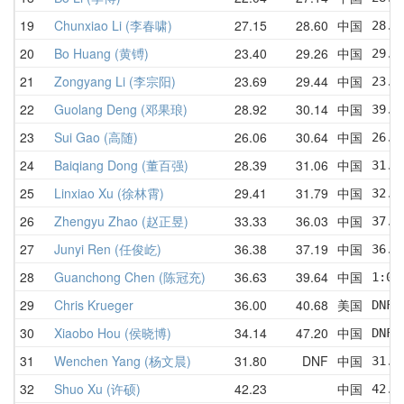
19
Chunxiao Li (李春啸)
27.15
28.60
中国
28.1
20
Bo Huang (黄镈)
23.40
29.26
中国
29.3
21
Zongyang Li (李宗阳)
23.69
29.44
中国
23.6
22
Guolang Deng (邓果琅)
28.92
30.14
中国
39.6
23
Sui Gao (高随)
26.06
30.64
中国
26.3
24
Baiqiang Dong (董百强)
28.39
31.06
中国
31.4
25
Linxiao Xu (徐林霄)
29.41
31.79
中国
32.0
26
Zhengyu Zhao (赵正昱)
33.33
36.03
中国
37.7
27
Junyi Ren (任俊屹)
36.38
37.19
中国
36.3
28
Guanchong Chen (陈冠充)
36.63
39.64
中国
1:02
29
Chris Krueger
36.00
40.68
美国
DNF 
30
Xiaobo Hou (侯晓博)
34.14
47.20
中国
DNF 
31
Wenchen Yang (杨文晨)
31.80
DNF
中国
31.8
32
Shuo Xu (许硕)
42.23
中国
42.2