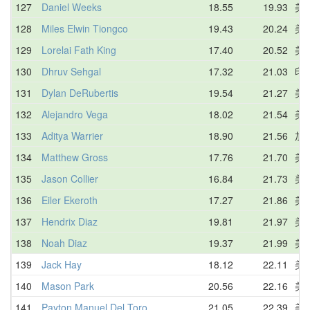
127
Daniel Weeks
18.55
19.93
美
128
Miles Elwin Tiongco
19.43
20.24
美
129
Lorelai Fath King
17.40
20.52
美
130
Dhruv Sehgal
17.32
21.03
印
131
Dylan DeRubertis
19.54
21.27
美
132
Alejandro Vega
18.02
21.54
美
133
Aditya Warrier
18.90
21.56
加
134
Matthew Gross
17.76
21.70
美
135
Jason Collier
16.84
21.73
美
136
Eiler Ekeroth
17.27
21.86
美
137
Hendrix Diaz
19.81
21.97
美
138
Noah Diaz
19.37
21.99
美
139
Jack Hay
18.12
22.11
美
140
Mason Park
20.56
22.16
美
141
Payton Manuel Del Toro
21.05
22.39
美