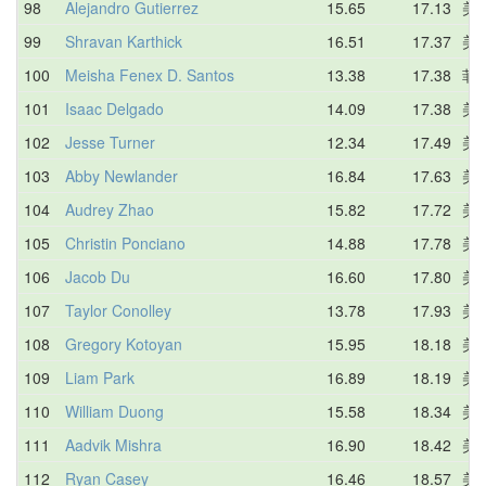
98
Alejandro Gutierrez
15.65
17.13
美
99
Shravan Karthick
16.51
17.37
美
100
Meisha Fenex D. Santos
13.38
17.38
菲
101
Isaac Delgado
14.09
17.38
美
102
Jesse Turner
12.34
17.49
美
103
Abby Newlander
16.84
17.63
美
104
Audrey Zhao
15.82
17.72
美
105
Christin Ponciano
14.88
17.78
美
106
Jacob Du
16.60
17.80
美
107
Taylor Conolley
13.78
17.93
美
108
Gregory Kotoyan
15.95
18.18
美
109
Liam Park
16.89
18.19
美
110
William Duong
15.58
18.34
美
111
Aadvik Mishra
16.90
18.42
美
112
Ryan Casey
16.46
18.57
美