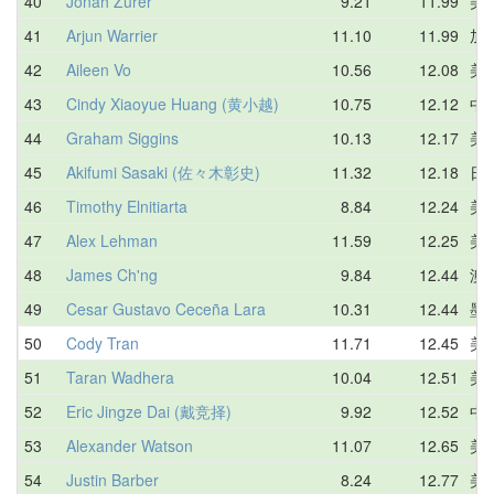
40
Jonah Zurer
9.21
11.99
美
41
Arjun Warrier
11.10
11.99
加
42
Aileen Vo
10.56
12.08
美
43
Cindy Xiaoyue Huang (黄小越)
10.75
12.12
中
44
Graham Siggins
10.13
12.17
美
45
Akifumi Sasaki (佐々木彰史)
11.32
12.18
日
46
Timothy Elnitiarta
8.84
12.24
美
47
Alex Lehman
11.59
12.25
美
48
James Ch'ng
9.84
12.44
澳
49
Cesar Gustavo Ceceña Lara
10.31
12.44
墨
50
Cody Tran
11.71
12.45
美
51
Taran Wadhera
10.04
12.51
美
52
Eric Jingze Dai (戴竞择)
9.92
12.52
中
53
Alexander Watson
11.07
12.65
美
54
Justin Barber
8.24
12.77
美