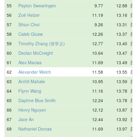
55
Payton Swearingen
9.77
12.88
美
56
Zoë Helzer
11.19
13.16
美
57
Shiun Choi
9.26
13.31
美
58
Caleb Gizaw
12.26
13.37
美
59
Timothy Zhang (张学义)
12.77
13.40
美
60
Declan McCreight
10.64
13.47
美
61
Alex Macias
11.69
13.49
美
62
Alexander Welch
11.58
13.55
美
63
Archit Mahale
10.95
13.59
美
64
Flynn Wang
11.16
13.78
美
65
Daphne Blue Smith
12.24
13.78
美
66
Henry Nguyen
12.12
13.87
美
67
Jace An
12.44
13.92
美
68
Nathaniel Dorcas
11.69
13.97
美