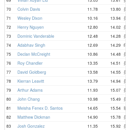
70
Colvin Davis
11.78
13.80
美
71
Wesley Dixon
10.16
13.94
美
72
Henry Nguyen
12.80
14.02
美
73
Dominic Vanderable
12.48
14.28
美
74
Adabhav Singh
12.69
14.29
印
75
Declan McCreight
10.86
14.48
美
76
Roy Chandler
13.35
14.51
美
77
David Goldberg
13.58
14.55
美
78
Kierran Leavitt
13.79
14.94
美
79
Arthur Adams
11.93
15.07
美
80
John Chang
10.98
15.49
美
81
Meisha Fenex D. Santos
14.65
15.54
菲
82
Matthew Dickman
14.90
15.78
美
83
Josh Gonzalez
11.35
15.92
美