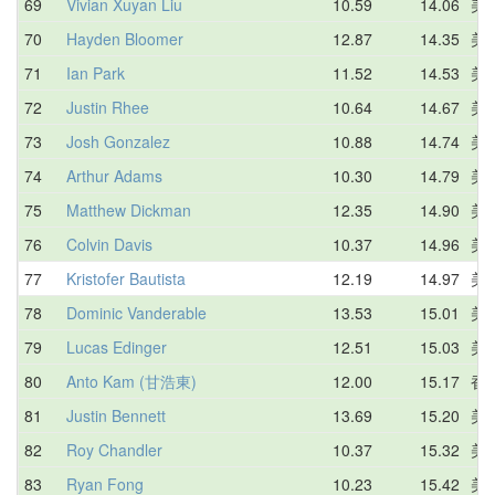
69
Vivian Xuyan Liu
10.59
14.06
美
70
Hayden Bloomer
12.87
14.35
美
71
Ian Park
11.52
14.53
美
72
Justin Rhee
10.64
14.67
美
73
Josh Gonzalez
10.88
14.74
美
74
Arthur Adams
10.30
14.79
美
75
Matthew Dickman
12.35
14.90
美
76
Colvin Davis
10.37
14.96
美
77
Kristofer Bautista
12.19
14.97
美
78
Dominic Vanderable
13.53
15.01
美
79
Lucas Edinger
12.51
15.03
美
80
Anto Kam (甘浩東)
12.00
15.17
香
81
Justin Bennett
13.69
15.20
美
82
Roy Chandler
10.37
15.32
美
83
Ryan Fong
10.23
15.42
美