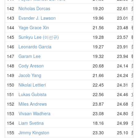
142
Nicholas Dorcas
19.20
22.61
美
143
Evander J. Lawson
19.96
23.01
美
144
Yage Grace Xin
21.56
23.48
香
145
Sunkyu Lee (이선규)
19.28
23.57
韩
146
Leonardo Garcia
19.27
23.91
美
147
Garam Lee
19.32
23.94
韩
148
Cody Areson
20.68
24.14
美
149
Jacob Yang
21.66
24.24
美
150
Nikolai Lettieri
22.45
24.31
美
151
Lukas Gubista
22.56
24.46
立
152
Miles Andrews
23.87
24.68
美
153
Vivaan Wadhera
23.08
24.80
美
154
Liam Svetina
18.16
24.99
美
155
Jimmy Kingston
23.30
25.10
美