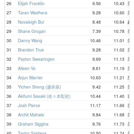
26
Elijah Franklin
9.56
10.43
美
27
Taran Wadhera
9.28
10.60
美
28
Novaleigh Bui
8.48
10.64
越
29
Shane Grogan
7.39
10.78
美
30
Danny Wang
10.46
11.01
美
31
Brandon True
9.28
11.02
美
32
Payton Swearingen
9.69
11.13
美
33
Aileen Vo
8.61
11.19
美
34
Arjun Warrier
10.63
11.21
加
35
Yichen Sheng (盛亦辰)
9.42
11.25
美
36
Akifumi Sasaki (佐々木彰史)
10.44
11.40
日
37
Josh Pierce
11.17
11.66
美
38
Archit Mahale
9.84
11.68
美
39
Graham Siggins
9.76
11.73
美
40
Taylor Saldana
10.50
11.74
美