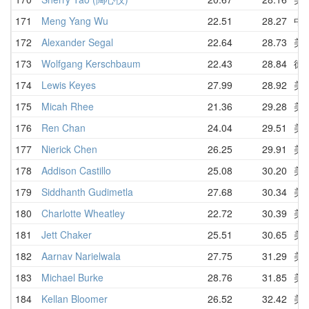
171
Meng Yang Wu
22.51
28.27
中
172
Alexander Segal
22.64
28.73
美
173
Wolfgang Kerschbaum
22.43
28.84
德
174
Lewis Keyes
27.99
28.92
美
175
Micah Rhee
21.36
29.28
美
176
Ren Chan
24.04
29.51
美
177
Nierick Chen
26.25
29.91
美
178
Addison Castillo
25.08
30.20
美
179
Siddhanth Gudimetla
27.68
30.34
美
180
Charlotte Wheatley
22.72
30.39
美
181
Jett Chaker
25.51
30.65
美
182
Aarnav Narielwala
27.75
31.29
美
183
Michael Burke
28.76
31.85
美
184
Kellan Bloomer
26.52
32.42
美