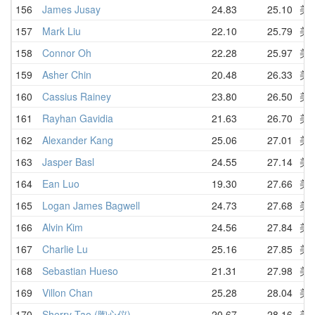
156
James Jusay
24.83
25.10
美
157
Mark Liu
22.10
25.79
美
158
Connor Oh
22.28
25.97
美
159
Asher Chin
20.48
26.33
美
160
Cassius Rainey
23.80
26.50
美
161
Rayhan Gavidia
21.63
26.70
美
162
Alexander Kang
25.06
27.01
美
163
Jasper Basl
24.55
27.14
美
164
Ean Luo
19.30
27.66
美
165
Logan James Bagwell
24.73
27.68
美
166
Alvin Kim
24.56
27.84
美
167
Charlie Lu
25.16
27.85
美
168
Sebastian Hueso
21.31
27.98
美
169
Villon Chan
25.28
28.04
美
170
Sherry Tao (陶心仪)
20.67
28.16
美