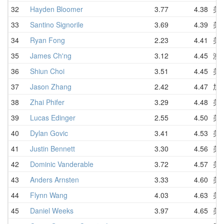
32
Hayden Bloomer
3.77
4.38
美
33
Santino Signorile
3.69
4.39
美
34
Ryan Fong
2.23
4.41
美
35
James Ch'ng
3.12
4.45
澳
36
Shiun Choi
3.51
4.45
美
37
Jason Zhang
2.42
4.47
加
38
Zhai Phifer
3.29
4.48
美
39
Lucas Edinger
2.55
4.50
美
40
Dylan Govic
3.41
4.53
美
41
Justin Bennett
3.30
4.56
美
42
Dominic Vanderable
3.72
4.57
美
43
Anders Arnsten
3.33
4.60
美
44
Flynn Wang
4.03
4.63
美
45
Daniel Weeks
3.97
4.65
美