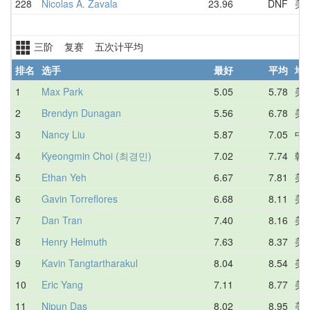
228
Nicolas A. Zavala
23.96
DNF
美
三阶 复赛 五次计平均
排名
选手
最好
平均
地
1
Max Park
5.05
5.78
美
2
Brendyn Dunagan
5.56
6.78
美
3
Nancy Liu
5.87
7.05
中
4
Kyeongmin Choi (최경민)
7.02
7.74
韩
5
Ethan Yeh
6.67
7.81
美
6
Gavin Torreflores
6.68
8.11
美
7
Dan Tran
7.40
8.16
美
8
Henry Helmuth
7.63
8.37
美
9
Kavin Tangtartharakul
8.04
8.54
美
10
Eric Yang
7.11
8.77
美
11
Nipun Das
8.02
8.95
美