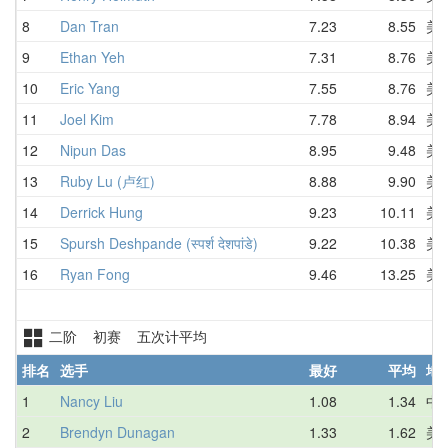
8
Dan Tran
7.23
8.55
美
9
Ethan Yeh
7.31
8.76
美
10
Eric Yang
7.55
8.76
美
11
Joel Kim
7.78
8.94
美
12
Nipun Das
8.95
9.48
美
13
Ruby Lu (卢红)
8.88
9.90
美
14
Derrick Hung
9.23
10.11
美
15
Spursh Deshpande (स्पर्श देशपांडे)
9.22
10.38
美
16
Ryan Fong
9.46
13.25
美
二阶 初赛 五次计平均
排名
选手
最好
平均
地
1
Nancy Liu
1.08
1.34
中
2
Brendyn Dunagan
1.33
1.62
美