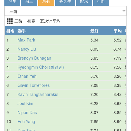
冠军
前三
所有
各选手
纪录
打乱
三阶 初赛 五次计平均
排名
选手
最好
平均
地
1
Max Park
5.34
5.52
美
2
Nancy Liu
6.03
6.74
中
3
Brendyn Dunagan
5.65
7.19
美
4
Kyeongmin Choi (최경민)
6.75
7.50
韩
5
Ethan Yeh
5.76
8.20
美
6
Gavin Torreflores
7.08
8.38
美
7
Kavin Tangtartharakul
7.20
8.42
美
8
Joel Kim
6.28
8.68
美
9
Nipun Das
8.07
8.85
美
10
Eric Yang
7.65
8.90
美
11
Dan Tran
7.74
8.91
美