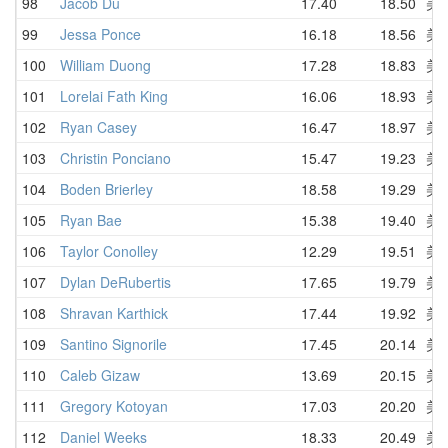
98
Jacob Du
17.40
18.50
美
99
Jessa Ponce
16.18
18.56
美
100
William Duong
17.28
18.83
美
101
Lorelai Fath King
16.06
18.93
美
102
Ryan Casey
16.47
18.97
美
103
Christin Ponciano
15.47
19.23
美
104
Boden Brierley
18.58
19.29
美
105
Ryan Bae
15.38
19.40
美
106
Taylor Conolley
12.29
19.51
美
107
Dylan DeRubertis
17.65
19.79
美
108
Shravan Karthick
17.44
19.92
美
109
Santino Signorile
17.45
20.14
美
110
Caleb Gizaw
13.69
20.15
美
111
Gregory Kotoyan
17.03
20.20
美
112
Daniel Weeks
18.33
20.49
美