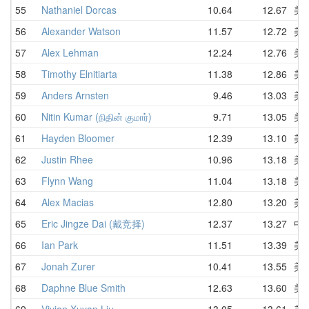
55
Nathaniel Dorcas
10.64
12.67
美
56
Alexander Watson
11.57
12.72
美
57
Alex Lehman
12.24
12.76
美
58
Timothy Elnitiarta
11.38
12.86
美
59
Anders Arnsten
9.46
13.03
美
60
Nitin Kumar (நிதின் குமார்)
9.71
13.05
美
61
Hayden Bloomer
12.39
13.10
美
62
Justin Rhee
10.96
13.18
美
63
Flynn Wang
11.04
13.18
美
64
Alex Macias
12.80
13.20
美
65
Eric Jingze Dai (戴竞择)
12.37
13.27
中
66
Ian Park
11.51
13.39
美
67
Jonah Zurer
10.41
13.55
美
68
Daphne Blue Smith
12.63
13.60
美
69
Vivian Xuyan Liu
13.05
13.61
美