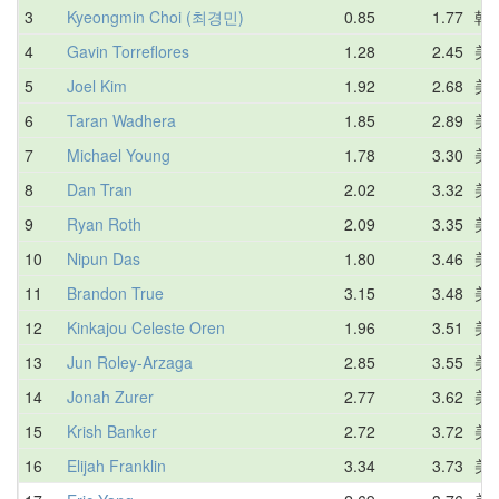
3
Kyeongmin Choi (최경민)
0.85
1.77
韩
4
Gavin Torreflores
1.28
2.45
美
5
Joel Kim
1.92
2.68
美
6
Taran Wadhera
1.85
2.89
美
7
Michael Young
1.78
3.30
美
8
Dan Tran
2.02
3.32
美
9
Ryan Roth
2.09
3.35
美
10
Nipun Das
1.80
3.46
美
11
Brandon True
3.15
3.48
美
12
Kinkajou Celeste Oren
1.96
3.51
美
13
Jun Roley-Arzaga
2.85
3.55
美
14
Jonah Zurer
2.77
3.62
美
15
Krish Banker
2.72
3.72
美
16
Elijah Franklin
3.34
3.73
美