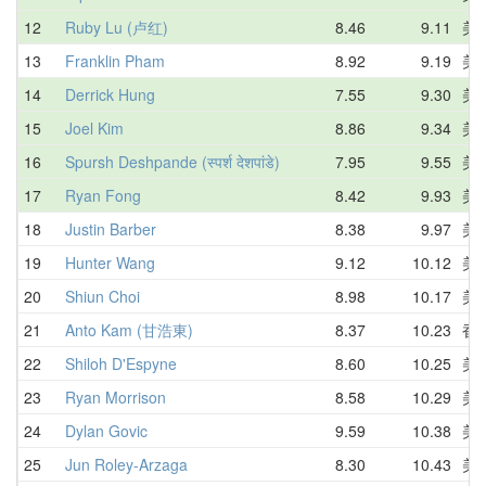
12
Ruby Lu (卢红)
8.46
9.11
美
13
Franklin Pham
8.92
9.19
美
14
Derrick Hung
7.55
9.30
美
15
Joel Kim
8.86
9.34
美
16
Spursh Deshpande (स्पर्श देशपांडे)
7.95
9.55
美
17
Ryan Fong
8.42
9.93
美
18
Justin Barber
8.38
9.97
美
19
Hunter Wang
9.12
10.12
美
20
Shiun Choi
8.98
10.17
美
21
Anto Kam (甘浩東)
8.37
10.23
香
22
Shiloh D'Espyne
8.60
10.25
美
23
Ryan Morrison
8.58
10.29
美
24
Dylan Govic
9.59
10.38
美
25
Jun Roley-Arzaga
8.30
10.43
美