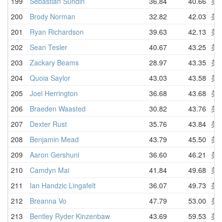
199
Sebastian Sundin
36.84
40.66
美
200
Brody Norman
32.82
42.03
美
201
Ryan Richardson
39.63
42.13
美
202
Sean Tesler
40.67
43.25
美
203
Zackary Beams
28.97
43.35
美
204
Quoia Saylor
43.03
43.58
美
205
Joel Herrington
36.68
43.68
美
206
Braeden Waasted
30.82
43.76
美
207
Dexter Rust
35.76
43.84
美
208
Benjamin Mead
43.79
45.50
美
209
Aaron Gershuni
36.60
46.21
美
210
Camdyn Mai
41.84
49.68
美
211
Ian Handzic Lingafelt
36.07
49.73
美
212
Breanna Vo
47.79
53.00
美
213
Bentley Ryder Kinzenbaw
43.69
59.53
美