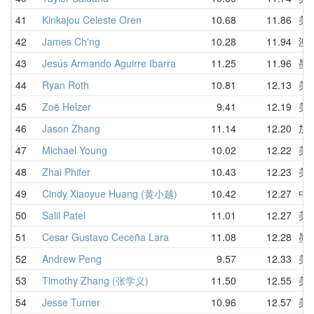
41
Kinkajou Celeste Oren
10.68
11.86
美
42
James Ch'ng
10.28
11.94
澳
43
Jesús Armando Aguirre Ibarra
11.25
11.96
墨
44
Ryan Roth
10.81
12.13
美
45
Zoë Helzer
9.41
12.19
美
46
Jason Zhang
11.14
12.20
加
47
Michael Young
10.02
12.22
美
48
Zhai Phifer
10.43
12.23
美
49
Cindy Xiaoyue Huang (黄小越)
10.42
12.27
中
50
Salil Patel
11.01
12.27
美
51
Cesar Gustavo Ceceña Lara
11.08
12.28
墨
52
Andrew Peng
9.57
12.33
美
53
Timothy Zhang (张学义)
11.50
12.55
美
54
Jesse Turner
10.96
12.57
美