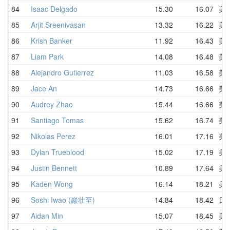
84
Isaac Delgado
15.30
16.07
美
85
Arjit Sreenivasan
13.32
16.22
美
86
Krish Banker
11.92
16.43
美
87
Liam Park
14.08
16.48
美
88
Alejandro Gutierrez
11.03
16.58
美
89
Jace An
14.73
16.66
美
90
Audrey Zhao
15.44
16.66
美
91
Santiago Tomas
15.62
16.74
美
92
Nikolas Perez
16.01
17.16
美
93
Dylan Trueblood
15.02
17.19
美
94
Justin Bennett
10.89
17.64
美
95
Kaden Wong
16.14
18.21
美
96
Soshi Iwao (巖壮至)
14.84
18.42
日
97
Aidan Min
15.07
18.45
美