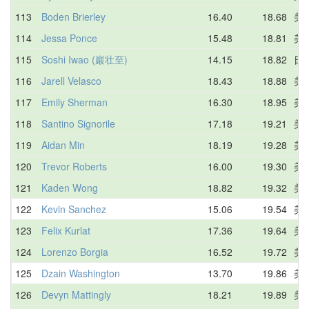
113
Boden Brierley
16.40
18.68
美
114
Jessa Ponce
15.48
18.81
美
115
Soshi Iwao (巖壮至)
14.15
18.82
日
116
Jarell Velasco
18.43
18.88
美
117
Emily Sherman
16.30
18.95
美
118
Santino Signorile
17.18
19.21
美
119
Aidan Min
18.19
19.28
美
120
Trevor Roberts
16.00
19.30
美
121
Kaden Wong
18.82
19.32
美
122
Kevin Sanchez
15.06
19.54
美
123
Felix Kurlat
17.36
19.64
美
124
Lorenzo Borgia
16.52
19.72
美
125
Dzain Washington
13.70
19.86
美
126
Devyn Mattingly
18.21
19.89
美