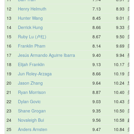
12
Henry Helmuth
7.13
8.93
美
13
Hunter Wang
8.45
9.01
美
14
Derrick Hung
8.66
9.33
美
15
Ruby Lu (卢红)
8.67
9.50
美
16
Franklin Pham
8.14
9.69
美
17
Jesús Armando Aguirre Ibarra
9.40
9.94
墨
18
Elijah Franklin
9.13
10.17
美
19
Jun Roley-Arzaga
8.66
10.19
美
20
Jason Zhang
9.64
10.24
加
21
Ryan Morrison
8.87
10.40
美
22
Dylan Govic
9.03
10.43
美
23
Shane Grogan
9.35
10.50
美
24
Novaleigh Bui
9.56
10.58
越
25
Anders Arnsten
9.47
10.84
美