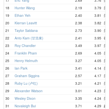
17
Eric Yang
2.69
3.76
美
18
Hunter Wang
2.19
3.79
美
19
Ethan Yeh
2.40
3.81
美
20
Kierran Leavitt
2.38
3.82
美
21
Taylor Saldana
2.73
3.90
美
22
Anto Kam (甘浩東)
2.41
3.95
香
23
Roy Chandler
3.49
3.97
美
24
Franklin Pham
2.69
4.05
美
25
Henry Helmuth
3.27
4.05
美
26
Ian Park
3.41
4.14
美
27
Graham Siggins
2.57
4.17
美
28
Ruby Lu (卢红)
3.21
4.21
美
29
Alexander Watson
3.01
4.23
美
30
Wesley Dixon
3.35
4.24
美
31
Novaleigh Bui
3.71
4.29
越