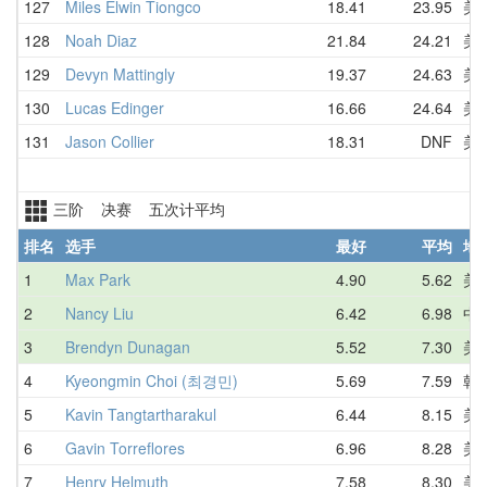
127
Miles Elwin Tiongco
18.41
23.95
美
128
Noah Diaz
21.84
24.21
美
129
Devyn Mattingly
19.37
24.63
美
130
Lucas Edinger
16.66
24.64
美
131
Jason Collier
18.31
DNF
美
三阶 决赛 五次计平均
排名
选手
最好
平均
地
1
Max Park
4.90
5.62
美
2
Nancy Liu
6.42
6.98
中
3
Brendyn Dunagan
5.52
7.30
美
4
Kyeongmin Choi (최경민)
5.69
7.59
韩
5
Kavin Tangtartharakul
6.44
8.15
美
6
Gavin Torreflores
6.96
8.28
美
7
Henry Helmuth
7.58
8.30
美