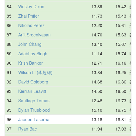
84
Wesley Dixon
13.39
15.42
美
85
Zhai Phifer
11.73
15.43
美
86
Nikolas Perez
12.20
15.61
美
87
Arjit Sreenivasan
14.70
15.63
美
88
John Chang
13.40
15.67
美
89
Adabhav Singh
11.14
15.74
印
90
Krish Banker
12.71
16.16
美
91
Wilson Li (李超雄)
13.84
16.25
美
92
David Goldberg
14.68
16.36
美
93
Kierran Leavitt
14.50
16.50
美
94
Santiago Tomas
12.48
16.73
美
95
Dylan Trueblood
15.10
16.75
美
96
Jaeden Laserna
13.18
16.81
美
97
Ryan Bae
11.94
17.03
美