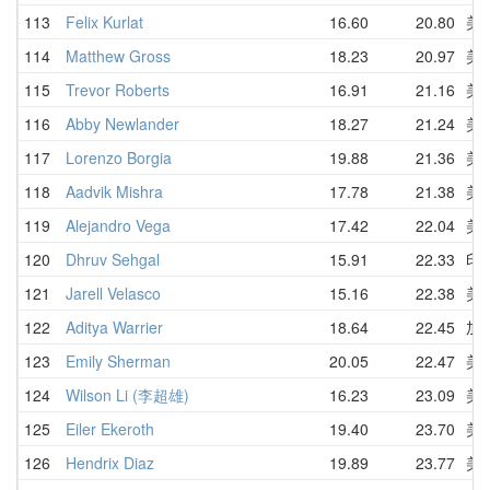
113
Felix Kurlat
16.60
20.80
美
114
Matthew Gross
18.23
20.97
美
115
Trevor Roberts
16.91
21.16
美
116
Abby Newlander
18.27
21.24
美
117
Lorenzo Borgia
19.88
21.36
美
118
Aadvik Mishra
17.78
21.38
美
119
Alejandro Vega
17.42
22.04
美
120
Dhruv Sehgal
15.91
22.33
印
121
Jarell Velasco
15.16
22.38
美
122
Aditya Warrier
18.64
22.45
加
123
Emily Sherman
20.05
22.47
美
124
Wilson Li (李超雄)
16.23
23.09
美
125
Eiler Ekeroth
19.40
23.70
美
126
Hendrix Diaz
19.89
23.77
美