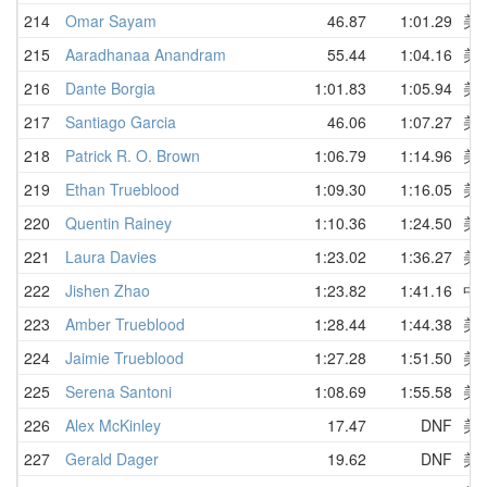
214
Omar Sayam
46.87
1:01.29
美
215
Aaradhanaa Anandram
55.44
1:04.16
美
216
Dante Borgia
1:01.83
1:05.94
美
217
Santiago Garcia
46.06
1:07.27
美
218
Patrick R. O. Brown
1:06.79
1:14.96
美
219
Ethan Trueblood
1:09.30
1:16.05
美
220
Quentin Rainey
1:10.36
1:24.50
美
221
Laura Davies
1:23.02
1:36.27
美
222
Jishen Zhao
1:23.82
1:41.16
中
223
Amber Trueblood
1:28.44
1:44.38
美
224
Jaimie Trueblood
1:27.28
1:51.50
美
225
Serena Santoni
1:08.69
1:55.58
美
226
Alex McKinley
17.47
DNF
美
227
Gerald Dager
19.62
DNF
美