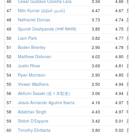
46
Cesar Gustavo Ceceña Lara
3.34
4.66
墨
47
Nitin Kumar (நிதின் குமார்)
4.47
4.67
美
48
Nathaniel Dorcas
3.73
4.74
美
49
Spursh Deshpande (स्पर्श देशपांडे)
3.85
4.75
美
50
Liam Park
3.82
4.77
美
51
Boden Brierley
2.90
4.78
美
52
Matthew Dickman
4.02
4.80
美
53
Justin Rhee
3.69
4.81
美
54
Ryan Morrison
2.90
4.85
美
55
Vivaan Wadhera
2.50
4.94
美
56
Akifumi Sasaki (佐々木彰史)
3.06
4.94
日
57
Jesús Armando Aguirre Ibarra
4.16
4.97
墨
58
Adabhav Singh
4.43
4.97
印
59
Shiloh D'Espyne
3.42
5.01
美
60
Timothy Elnitiarta
3.80
5.02
美