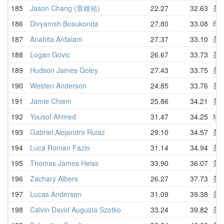
185
Jason Chang (章維祐)
22.27
32.63
美
186
Divyamsh Bosukonda
27.80
33.08
印
187
Anahita Ardalani
27.37
33.10
美
188
Logan Govic
26.67
33.73
美
189
Hudson James Goley
27.43
33.75
美
190
Westen Anderson
24.85
33.76
美
191
Jamie Chiem
25.86
34.21
美
192
Yousof Ahmed
31.47
34.25
埃
193
Gabriel Alejandro Ruiaz
29.10
34.57
美
194
Luca Roman Fazio
31.14
34.94
美
195
Thomas James Heiss
33.90
36.07
美
196
Zachary Albers
26.27
37.73
美
197
Lucas Andersen
31.09
39.38
美
198
Calvin David Augusta Szotko
33.24
39.82
美