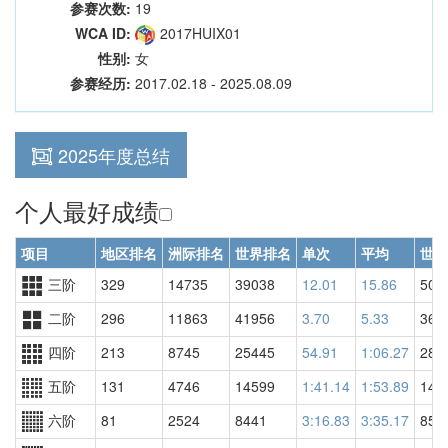
参赛次数:
19
WCA ID:
2017HUIX01
性别:
女
参赛经历:
2017.02.18 - 2025.08.09
2025年度总结
个人最好成绩
项目
地区排名
洲际排名
世界排名
单次
平均
世界
三阶
329
14735
39038
12.01
15.86
501
二阶
296
11863
41956
3.70
5.33
364
四阶
213
8745
25445
54.91
1:06.27
280
五阶
131
4746
14599
1:41.14
1:53.89
149
六阶
81
2524
8441
3:16.83
3:35.17
851