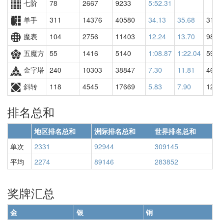
七阶
78
2667
9233
5:52.31
单手
311
14376
40580
34.13
35.68
317
魔表
104
2756
11403
12.24
13.70
987
五魔方
55
1416
5140
1:08.87
1:22.04
591
金字塔
240
10303
38847
7.30
11.81
464
斜转
118
4545
17669
5.83
7.90
127
排名总和
地区排名总和
洲际排名总和
世界排名总和
单次
2331
92944
309145
平均
2274
89146
283852
奖牌汇总
金
银
铜