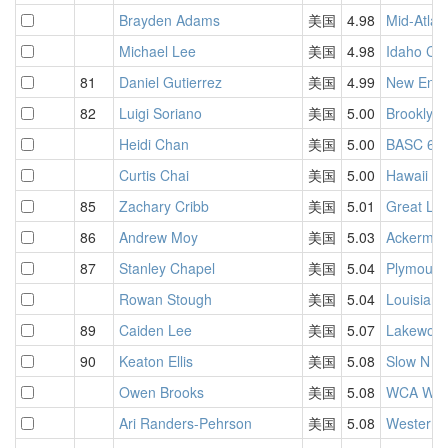
Brayden Adams
美国
4.98
Mid-Atlan
Michael Lee
美国
4.98
Idaho Ch
81
Daniel Gutierrez
美国
4.99
New Engl
82
Luigi Soriano
美国
5.00
Brooklyn
Heidi Chan
美国
5.00
BASC 65 
Curtis Chai
美国
5.00
Hawaii C
85
Zachary Cribb
美国
5.01
Great La
86
Andrew Moy
美国
5.03
Ackerman
87
Stanley Chapel
美国
5.04
Plymouth 
Rowan Stough
美国
5.04
Louisian
89
Caiden Lee
美国
5.07
Lakewood
90
Keaton Ellis
美国
5.08
Slow N S
Owen Brooks
美国
5.08
WCA Worl
Ari Randers-Pehrson
美国
5.08
Western 