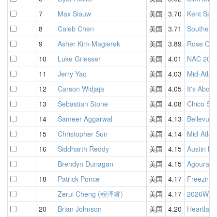
7
Max Siauw
美国
3.70
Kent Spri
8
Caleb Chen
美国
3.71
Southeas
9
Asher Kim-Magierek
美国
3.89
Rose Cit
10
Luke Griesser
美国
4.01
NAC 202
11
Jerry Yao
美国
4.03
Mid-Atlan
12
Carson Widjaja
美国
4.05
It's Abou
13
Sebastian Stone
美国
4.08
Chico Spr
14
Sameer Aggarwal
美国
4.13
Bellevue 
15
Christopher Sun
美国
4.14
Mid-Atlan
16
Siddharth Reddy
美国
4.15
Austin N
Brendyn Dunagan
美国
4.15
Agoura C
18
Patrick Ponce
美国
4.17
Freezing 
Zerui Cheng (程泽睿)
美国
4.17
2026W
20
Brian Johnson
美国
4.20
Heartlan