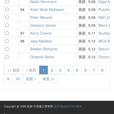
Nadiv Herrmann
美国
5.08
Cape Ma
94
Krish Shah-Nathwani
美国
5.09
Puzzling 
Peter Weyers
美国
5.09
NAC 202
Greyson James
美国
5.09
Warm Up 
97
Kerry Creech
美国
5.11
Southeas
98
Jake Maddox
美国
5.12
WCA Worl
Braden Richards
美国
5.12
Return t
Graeme Stone
美国
5.12
Orono Op
<< 首页
< 前页
1
2
3
4
5
6
7
8
9
10
后页 >
末页 >>
Copyright @ 2026 粗饼·中国魔方赛事网
京ICP备2021016168号