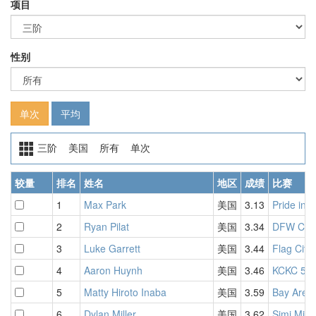
项目
性别
单次
平均
三阶 美国 所有 单次
较量
排名
姓名
地区
成绩
比赛
1
Max Park
美国
3.13
Pride in 
2
Ryan Pilat
美国
3.34
DFW Cub
3
Luke Garrett
美国
3.44
Flag Cit
4
Aaron Huynh
美国
3.46
KCKC 5 F
5
Matty Hiroto Inaba
美国
3.59
Bay Area
6
Dylan Miller
美国
3.62
Simi Mini