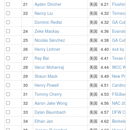
21
Ayden Dincher
美国
4.21
Flushing
22
Nancy Liu
美国
4.32
Temecula 
Dominic Redisi
美国
4.32
GA Cuber
24
Zeke Mackay
美国
4.36
Evanston 
25
Nicolás Sánchez
美国
4.38
GA Cuber
26
Henry Lichner
美国
4.40
4x4 by F
27
Ray Bai
美国
4.41
Texas Ch
28
Varun Mohanraj
美国
4.44
WCC West
29
Shaun Mack
美国
4.49
New Prov
30
Henry Powell
美国
4.51
Cardinal
31
Tommy Cherry
美国
4.53
FSUbers 
32
Aaron Jake Wong
美国
4.56
NAC 202
33
Dylan Baumbach
美国
4.57
DFW Cubi
34
Ethan Jan
美国
4.62
Berkeley 
35
Jeremy Bulambot
美国
4.63
Vegas Cu