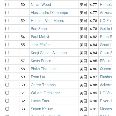
50
Nolan Wood
美国
4.77
Hampton
Alessandro Diomampo
美国
4.77
Arizona 
52
Hudson Allen Moore
美国
4.78
UO Fall 
Ben Zhao
美国
4.78
Get to th
54
Paul Mahvi
美国
4.82
Reno Spr
55
Jack Pfeifer
美国
4.84
Great La
Kenji Gipson-Nahman
美国
4.84
Chico Spr
57
Kavin Prince
美国
4.85
PBs in P
58
Blake Thompson
美国
4.86
Queen Ci
59
Evan Liu
美国
4.87
Flushing
60
Carter Thomas
美国
4.88
Ackerman
61
William Greninger
美国
4.89
UO Valent
62
Lucas Etter
美国
4.90
River Hill
63
Simon Kellum
美国
4.91
Minnesota