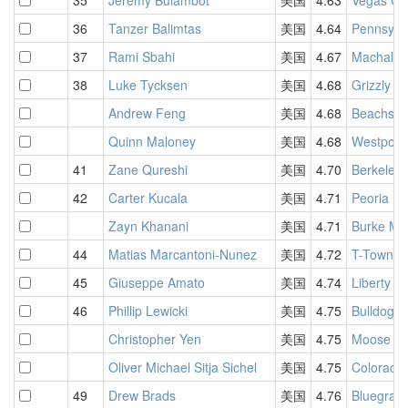
36
Tanzer Balimtas
美国
4.64
Pennsylv
37
Rami Sbahi
美国
4.67
Machalí 
38
Luke Tycksen
美国
4.68
Grizzly 
Andrew Feng
美国
4.68
Beachsid
Quinn Maloney
美国
4.68
Westport
41
Zane Qureshi
美国
4.70
Berkeley 
42
Carter Kucala
美国
4.71
Peoria Fa
Zayn Khanani
美国
4.71
Burke Mo
44
Matias Marcantoni-Nunez
美国
4.72
T-Town S
45
Giuseppe Amato
美国
4.74
Liberty S
46
Phillip Lewicki
美国
4.75
Bulldog W
Christopher Yen
美国
4.75
Moose On
Oliver Michael Sitja Sichel
美国
4.75
Colorado 
49
Drew Brads
美国
4.76
Bluegrass