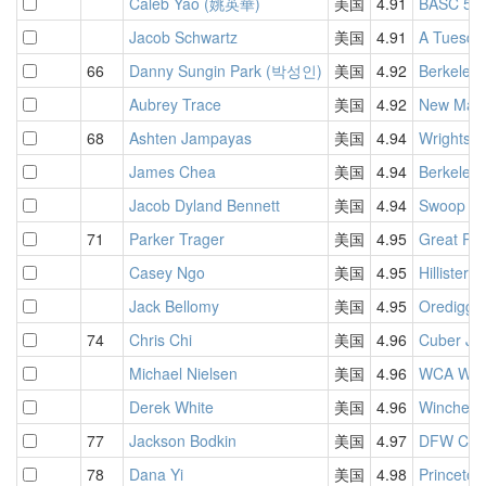
Caleb Yao (姚英華)
美国
4.91
BASC 58 
Jacob Schwartz
美国
4.91
A Tuesday
66
Danny Sungin Park (박성인)
美国
4.92
Berkeley 
Aubrey Trace
美国
4.92
New Mart
68
Ashten Jampayas
美国
4.94
Wrightsvi
James Chea
美国
4.94
Berkeley
Jacob Dyland Bennett
美国
4.94
Swoop in
71
Parker Trager
美国
4.95
Great Pe
Casey Ngo
美国
4.95
Hillister
Jack Bellomy
美国
4.95
Oredigge
74
Chris Chi
美国
4.96
Cuber Jac
Michael Nielsen
美国
4.96
WCA Worl
Derek White
美国
4.96
Winchest
77
Jackson Bodkin
美国
4.97
DFW Cubi
78
Dana Yi
美国
4.98
Princeton