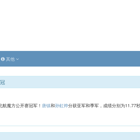
其他
夺冠
CA北航魔方公开赛冠军！
唐镇
和
孙虹烨
分获亚军和季军，成绩分别为11.77