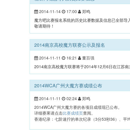
2014-11-14
17:00
郑鸣
魔方吧比赛报名系统的历史比赛数据及信息已全部导
敬请期待！
2014南京高校魔方联赛公示及报名
2014-11-11
16:21
董百强
2014南京高校魔方联赛将于2014年12月6日在江
2014WCA广州大魔方赛成绩公布
2014-11-11
02:24
郑鸣
2014WCA广州大魔方赛的各项目成绩现已公布。
详细赛果请点击
比赛成绩
页
查阅。
香港纪录：七阶速拧的单次纪录（3分53秒36）、平均