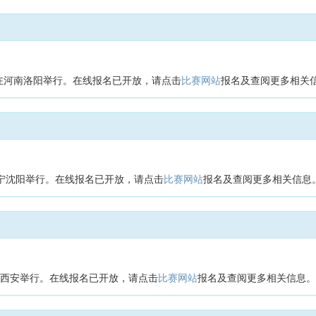
30日在河南洛阳举行。在线报名已开放，请点击
比赛网站
报名及查阅更多相关
在辽宁沈阳举行。在线报名已开放，请点击
比赛网站
报名及查阅更多相关信息
在陕西西安举行。在线报名已开放，请点击
比赛网站
报名及查阅更多相关信息。