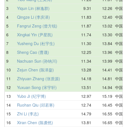
3
Yiqun Lin (林逸群)
9.31
12.26
中国
4
Qingze Li (李庆泽)
11.83
12.40
中国
5
Fangrui Zeng (曾方锐)
11.87
13.02
中国
6
Xingkai Yin (尹星凯)
11.74
13.30
中国
7
Yusheng Du (杜宇生)
11.30
13.84
中国
8
Sheng Cao (曹晟)
12.25
13.96
中国
9
Nachuan Sun (孙纳川)
11.34
13.99
中国
10
Zejun Chen (陈泽鋆)
13.28
14.41
中国
11
Zhiyuan Zhang (张质源)
14.18
14.81
中国
12
Yuxuan Song (宋宇轩)
13.51
14.94
中国
13
Yubo Ji (纪宇博)
12.97
15.19
中国
14
Ruohan Qiu (邱若寒)
12.74
16.45
中国
15
Zhi Li (李志)
14.79
16.55
中国
16
Xiran Chen (陈袭然)
13.81
16.65
中国