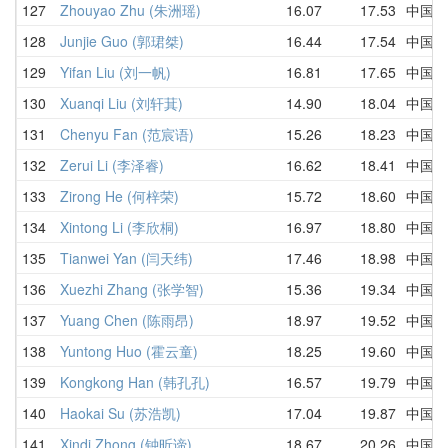
127
Zhouyao Zhu (朱洲瑶)
16.07
17.53
中国
128
Junjie Guo (郭珺桀)
16.44
17.54
中国
129
Yifan Liu (刘一帆)
16.81
17.65
中国
130
Xuanqi Liu (刘轩萁)
14.90
18.04
中国
131
Chenyu Fan (范宸语)
15.26
18.23
中国
132
Zerui Li (李泽睿)
16.62
18.41
中国
133
Zirong He (何梓荣)
15.72
18.60
中国
134
Xintong Li (李欣桐)
16.97
18.80
中国
135
Tianwei Yan (闫天纬)
17.46
18.98
中国
136
Xuezhi Zhang (张学智)
15.36
19.34
中国
137
Yuang Chen (陈雨昂)
18.97
19.52
中国
138
Yuntong Huo (霍云童)
18.25
19.60
中国
139
Kongkong Han (韩孔孔)
16.57
19.79
中国
140
Haokai Su (苏浩凯)
17.04
19.87
中国
141
Xindi Zhong (钟昕谛)
18.67
20.26
中国