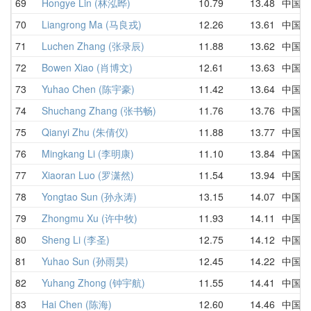
69
Hongye Lin (林泓晔)
10.79
13.48
中国
70
Liangrong Ma (马良戎)
12.26
13.61
中国
71
Luchen Zhang (张录辰)
11.88
13.62
中国
72
Bowen Xiao (肖博文)
12.61
13.63
中国
73
Yuhao Chen (陈宇豪)
11.42
13.64
中国
74
Shuchang Zhang (张书畅)
11.76
13.76
中国
75
Qianyi Zhu (朱倩仪)
11.88
13.77
中国
76
Mingkang Li (李明康)
11.10
13.84
中国
77
Xiaoran Luo (罗潇然)
11.54
13.94
中国
78
Yongtao Sun (孙永涛)
13.15
14.07
中国
79
Zhongmu Xu (许中牧)
11.93
14.11
中国
80
Sheng Li (李圣)
12.75
14.12
中国
81
Yuhao Sun (孙雨昊)
12.45
14.22
中国
82
Yuhang Zhong (钟宇航)
11.55
14.41
中国
83
Hai Chen (陈海)
12.60
14.46
中国