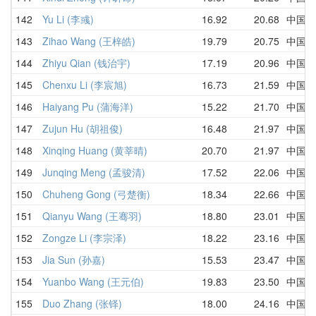
142
Yu Li (李彧)
16.92
20.68
中国
143
Zihao Wang (王梓皓)
19.79
20.75
中国
144
Zhiyu Qian (钱治宇)
17.19
20.96
中国
145
Chenxu Li (李宸旭)
16.73
21.59
中国
146
Haiyang Pu (蒲海洋)
15.22
21.70
中国
147
Zujun Hu (胡祖俊)
16.48
21.97
中国
148
Xinqing Huang (黄莘晴)
20.70
21.97
中国
149
Junqing Meng (孟骏清)
17.52
22.06
中国
150
Chuheng Gong (弓楚衡)
18.34
22.66
中国
151
Qianyu Wang (王骞羽)
18.80
23.01
中国
152
Zongze Li (李宗泽)
18.22
23.16
中国
153
Jia Sun (孙嘉)
15.53
23.47
中国
154
Yuanbo Wang (王元伯)
19.83
23.50
中国
155
Duo Zhang (张铎)
18.00
24.16
中国