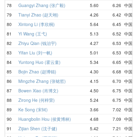
78
Guangyi Zhang (张广毅)
5.60
6.26
中国
79
Tianyi Zhao (赵天翊)
4.26
6.42
中国
80
Xintong Li (李欣桐)
5.64
6.45
中国
81
Yi Wang (王弋)
5.13
6.52
中国
82
Zhiyu Qian (钱治宇)
4.27
6.53
中国
83
Yifan Liu (刘一帆)
5.01
6.53
中国
84
Yuntong Huo (霍云童)
5.34
6.65
中国
85
Bojin Zhao (赵博锦)
4.30
6.68
中国
86
Mingzhe Zhang (张铭哲)
4.15
6.70
中国
87
Bowen Xiao (肖博文)
4.50
6.75
中国
88
Zirong He (何梓荣)
5.24
6.75
中国
89
Ke Song (宋轲)
3.66
7.02
中国
90
Huangbolin Hou (侯黄博林)
4.68
7.09
中国
91
Zijian Shen (沈子健)
5.42
7.21
中国