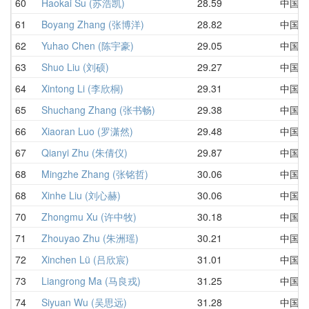
60
Haokai Su (苏浩凯)
28.59
中国
61
Boyang Zhang (张博洋)
28.82
中国
62
Yuhao Chen (陈宇豪)
29.05
中国
63
Shuo Liu (刘硕)
29.27
中国
64
Xintong Li (李欣桐)
29.31
中国
65
Shuchang Zhang (张书畅)
29.38
中国
66
Xiaoran Luo (罗潇然)
29.48
中国
67
Qianyi Zhu (朱倩仪)
29.87
中国
68
Mingzhe Zhang (张铭哲)
30.06
中国
68
Xinhe Liu (刘心赫)
30.06
中国
70
Zhongmu Xu (许中牧)
30.18
中国
71
Zhouyao Zhu (朱洲瑶)
30.21
中国
72
Xinchen Lü (吕欣宸)
31.01
中国
73
Liangrong Ma (马良戎)
31.25
中国
74
Siyuan Wu (吴思远)
31.28
中国