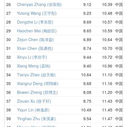
26
Chenyao Zhang (张琛尧)
9.12
10.39
中国
27
Yutong Wang (王宇彤)
9.23
10.48
中国
28
Dongzhe Li (李东哲)
8.69
10.57
中国
29
Haochen Mei (梅皓臣)
8.65
10.59
中国
30
Zejun Chen (陈泽鋆)
6.89
10.64
中国
31
Xiran Chen (陈袭然)
8.74
10.70
中国
32
Xinyu Li (李欣宇)
9.44
10.72
中国
33
Xiang Meng (孟响)
9.40
10.96
中国
34
Tianyu Zhao (赵天愉)
10.64
11.10
中国
35
Xiangrui Deng (邓翔睿)
9.68
11.16
中国
36
Bowen Zheng (郑博文)
8.08
11.20
中国
37
Zixuan Xu (徐子轩)
8.75
11.43
中国
38
Yiqun Lin (林逸群)
10.49
11.45
中国
39
Yinghao Zhu (朱英豪)
9.54
11.47
中国