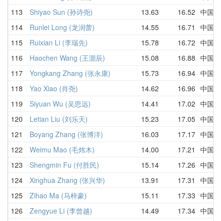
113
Shiyao Sun (孙诗尧)
13.63
16.52
中国
114
Runlei Long (龙润蕾)
14.55
16.71
中国
115
Ruixian Li (李瑞先)
15.78
16.72
中国
116
Haochen Wang (王灝辰)
15.08
16.88
中国
117
Yongkang Zhang (张永康)
15.73
16.94
中国
118
Yao Xiao (肖尧)
14.62
16.96
中国
119
Siyuan Wu (吴思远)
14.41
17.02
中国
120
Letian Liu (刘乐天)
15.23
17.05
中国
121
Boyang Zhang (张博洋)
16.03
17.17
中国
122
Weimu Mao (毛炜木)
14.00
17.21
中国
123
Shengmin Fu (付胜民)
15.14
17.26
中国
124
Xinghua Zhang (张兴华)
13.91
17.31
中国
125
Zihao Ma (马梓豪)
15.11
17.33
中国
126
Zengyue Li (李曾越)
14.49
17.34
中国