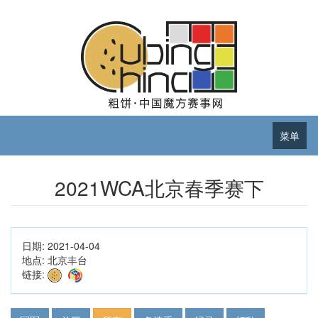
菜单
2021WCA北京春季赛下
日期:
2021-04-04
地点:
北京丰台
链接: