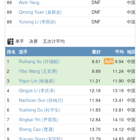
89
Alvin Yang
DNF
中国
89
Qinong Yuan (袁棋农)
DNF
中国
89
Yunong Li (李雨浓)
DNF
中国
单手 决赛 五次计平均
排名
选手
最好
平均
地区
1
Ruihang Xu (许瑞航)
8.61
AsR
9.94
中国
2
Yibo Wang (王奕博)
9.89
11.24
中国
3
Yiqun Lin (林逸群)
11.21
11.90
中国
4
Qingze Li (李庆泽)
12.18
13.19
中国
5
Nachuan Sun (孙纳川)
11.94
13.41
中国
6
Yusheng Du (杜宇生)
11.83
13.81
中国
7
Xingkai Yin (尹星凯)
12.84
14.10
中国
8
Sheng Cao (曹晟)
13.70
14.12
中国
9
Yuxuan Song (宋宇轩)
12.79
14.83
中国