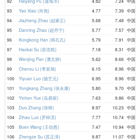
92
Haiyang Pu (蒲海洋)
4.82
7.24
中国
93
Yao Xiao (肖尧)
4.77
7.39
中国
94
Jiazheng Zhao (赵家正)
5.68
7.48
中国
95
Danning Zhao (赵丹宁)
5.77
7.57
中国
96
Kongkong Han (韩孔孔)
5.79
7.91
中国
97
Haokai Su (苏浩凯)
7.18
8.31
中国
98
Wenjing Pan (潘文静)
5.62
8.66
中国
99
Chenxu Li (李宸旭)
6.15
8.96
中国
100
Yiyuan Luo (骆艺元)
6.95
8.96
中国
101
Yongkang Zhang (张永康)
5.80
9.70
中国
102
Yichen Yue (岳易宸)
7.63
9.86
中国
103
Duo Zhang (张铎)
8.97
10.23
中国
104
Zihao Luo (罗梓淏)
7.77
10.74
中国
105
Boen Wang (王伯恩)
7.47
10.94
中国
106
Zhengze Su (苏正泽)
9.87
11.07
中国