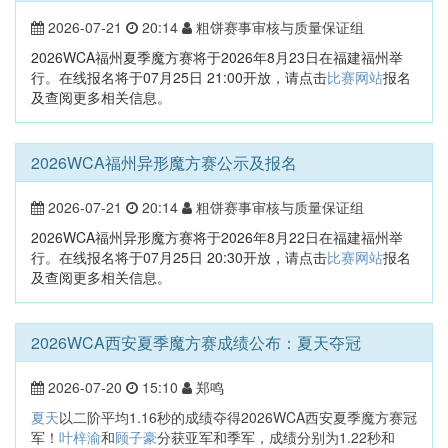
2026-07-21
20:14
粗饼赛事审核与质量保证组
2026WCA福州夏季魔方赛将于2026年8月23日在福建福州举
行。在线报名将于07月25日 21:00开放，请点击
比赛网站
报名
及查阅更多相关信息。
2026WCA福州异形魔方赛公示及报名
2026-07-21
20:14
粗饼赛事审核与质量保证组
2026WCA福州异形魔方赛将于2026年8月22日在福建福州举
行。在线报名将于07月25日 20:30开放，请点击
比赛网站
报名
及查阅更多相关信息。
2026WCA西安夏季魔方赛成绩公布：夏天夺冠
2026-07-20
15:10
郑鸣
夏天
以二阶平均1.16秒的成绩夺得2026WCA西安夏季魔方赛冠
军！
叶梓渝
和
顾子豪
分获亚军和季军，成绩分别为1.22秒和