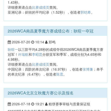
1.43秒。
详细赛果请点击
比赛成绩页
查阅。
亚洲纪录：斜转的平均纪录（1.52秒），创造者
郭铠希
。
2026WCA南昌夏季魔方赛成绩公布：耿暄一夺冠
2026-07-20
10:14
郑鸣
耿暄一
以三阶平均4.28秒的成绩夺得2026WCA南昌夏季魔方赛
冠军！
许瑞航
和
李昭昆
分获亚军和季军，成绩分别为4.65秒和
4.98秒。
详细赛果请点击
比赛成绩页
查阅。
中国纪录：四阶的单次纪录（16.97秒），创造者
张博藩
；单手
的单次纪录（6.47秒），创造者
陈震
。
2026WCA北京立秋魔方赛公示及报名
2026-07-18
19:21
粗饼赛事审核与质量保证组