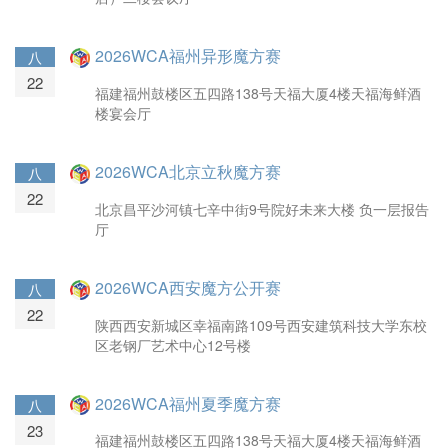
2026WCA福州异形魔方赛
八
22
福建福州鼓楼区五四路138号天福大厦4楼天福海鲜酒
楼宴会厅
2026WCA北京立秋魔方赛
八
22
北京昌平沙河镇七辛中街9号院好未来大楼 负一层报告
厅
2026WCA西安魔方公开赛
八
22
陕西西安新城区幸福南路109号西安建筑科技大学东校
区老钢厂艺术中心12号楼
2026WCA福州夏季魔方赛
八
23
福建福州鼓楼区五四路138号天福大厦4楼天福海鲜酒