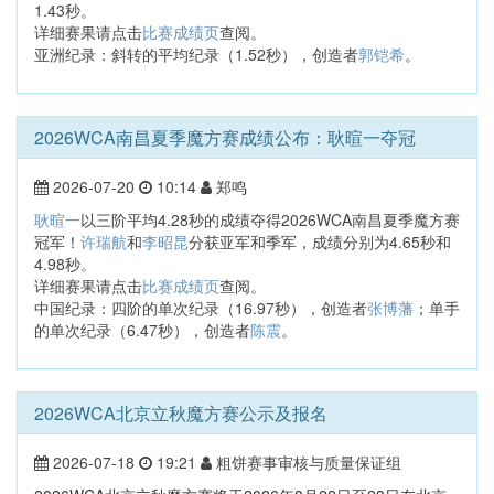
1.43秒。
详细赛果请点击
比赛成绩页
查阅。
亚洲纪录：斜转的平均纪录（1.52秒），创造者
郭铠希
。
2026WCA南昌夏季魔方赛成绩公布：耿暄一夺冠
2026-07-20
10:14
郑鸣
耿暄一
以三阶平均4.28秒的成绩夺得2026WCA南昌夏季魔方赛
冠军！
许瑞航
和
李昭昆
分获亚军和季军，成绩分别为4.65秒和
4.98秒。
详细赛果请点击
比赛成绩页
查阅。
中国纪录：四阶的单次纪录（16.97秒），创造者
张博藩
；单手
的单次纪录（6.47秒），创造者
陈震
。
2026WCA北京立秋魔方赛公示及报名
2026-07-18
19:21
粗饼赛事审核与质量保证组