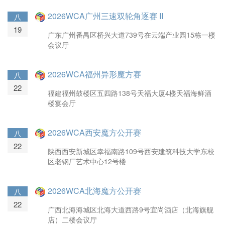
2026WCA广州三速双轮角逐赛 II
八
19
广东广州番禺区桥兴大道739号在云端产业园15栋一楼
会议厅
2026WCA福州异形魔方赛
八
22
福建福州鼓楼区五四路138号天福大厦4楼天福海鲜酒
楼宴会厅
2026WCA西安魔方公开赛
八
22
陕西西安新城区幸福南路109号西安建筑科技大学东校
区老钢厂艺术中心12号楼
2026WCA北海魔方公开赛
八
22
广西北海海城区北海大道西路9号宜尚酒店（北海旗舰
店）二楼会议厅