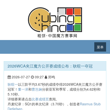
菜单
2026WCA夹江魔方公开赛成绩公布：耿暄一夺冠
2026-07-27
09:27
郑鸣
耿暄一
以三阶平均3.67秒的成绩夺得2026WCA夹江魔方公开赛
冠军！
董一泽
和
曹岂娴
分获亚军和季军，成绩分别为4.62秒和
5.10秒。
详细赛果请点击
比赛成绩页
查阅。
丹麦纪录：SQ1的单次纪录（3.70秒），创造者
Rasmus Stub
Detlefsen
。