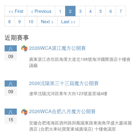
<< First
< Previous
1
2
3
4
5
6
7
8
9
10
Next >
Last >>
近期賽事
2026WCA湛江魔方公開賽
八
09
廣東湛江赤坎區海濱大道北198號海洋國際酒店十樓會
議廳
2026沈陽第三十三屆魔方公開賽
八
09
遼寧沈陽沈河區青年大街123號嘉里城4樓
2026WCA合肥八月魔方公開賽
八
15
安徽合肥瑤海區泗州路與鳳陽東路東南角萍盛大廈禧麗
酒店 (合肥火車站寶業東城廣場店) 十樓會議室