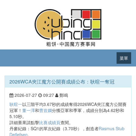
菜單
2026WCA夾江魔方公開賽成績公布：耿暄一奪冠
2026-07-27
09:27
鄭鳴
耿暄一
以三階平均3.67秒的成績奪得2026WCA夾江魔方公開賽
冠軍！
董一澤
和
曹豈嫻
分獲亞軍和季軍，成績分別為4.62秒和
5.10秒。
詳細賽果請點擊
比賽成績頁
查閱。
丹麥紀錄：SQ1的單次紀錄（3.70秒），創造者
Rasmus Stub
Detlefsen
。