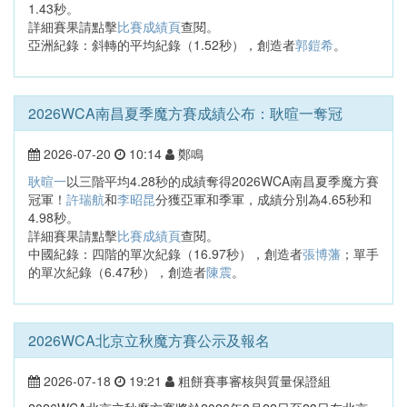
1.43秒。
詳細賽果請點擊
比賽成績頁
查閱。
亞洲紀錄：斜轉的平均紀錄（1.52秒），創造者
郭鎧希
。
2026WCA南昌夏季魔方賽成績公布：耿暄一奪冠
2026-07-20
10:14
鄭鳴
耿暄一
以三階平均4.28秒的成績奪得2026WCA南昌夏季魔方賽
冠軍！
許瑞航
和
李昭昆
分獲亞軍和季軍，成績分別為4.65秒和
4.98秒。
詳細賽果請點擊
比賽成績頁
查閱。
中國紀錄：四階的單次紀錄（16.97秒），創造者
張博藩
；單手
的單次紀錄（6.47秒），創造者
陳震
。
2026WCA北京立秋魔方賽公示及報名
2026-07-18
19:21
粗餅賽事審核與質量保證組