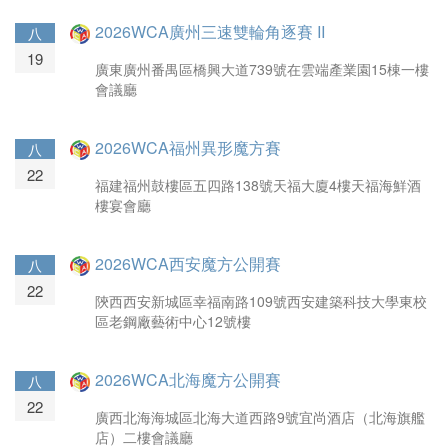
2026WCA廣州三速雙輪角逐賽 II
八
19
廣東廣州番禺區橋興大道739號在雲端產業園15棟一樓
會議廳
2026WCA福州異形魔方賽
八
22
福建福州鼓樓區五四路138號天福大廈4樓天福海鮮酒
樓宴會廳
2026WCA西安魔方公開賽
八
22
陝西西安新城區幸福南路109號西安建築科技大學東校
區老鋼廠藝術中心12號樓
2026WCA北海魔方公開賽
八
22
廣西北海海城區北海大道西路9號宜尚酒店（北海旗艦
店）二樓會議廳