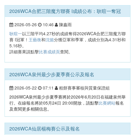
2026WCA合肥三階魔方聯賽 I成績公布：耿暄一奪冠
2026-05-26
10:46
陳鑫雨
耿暄一
以三階平均4.27秒的成績奪得2026WCA合肥三階魔方聯
賽 I冠軍！
王藝衡
和
沈懿
分獲亞軍和季軍，成績分別為4.31秒和
5.16秒。
詳細賽果請點擊
比賽成績頁
查閱。
2026WCA泉州最少步夏季賽公示及報名
2026-05-22
07:11
粗餅賽事審核與質量保證組
2026WCA泉州最少步夏季賽將於2026年6月20日在福建泉州舉
行。在線報名將於05月24日 20:00開放，請點擊
比賽網站
報名
及查閱更多相關信息。
2026WCA仙居楊梅賽公示及報名