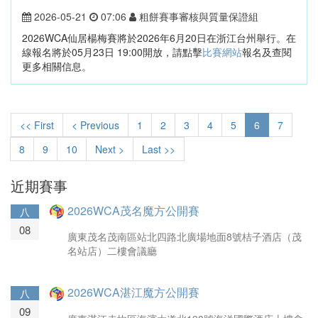
2026-05-21
07:06
粗餅賽事審核與質量保證組
2026WCA仙居楊梅賽將於2026年6月20日在浙江台州舉行。在
線報名將於05月23日 19:00開放，請點擊
比賽網站
報名及查閱
更多相關信息。
<< First
< Previous
1
2
3
4
5
6
7
8
9
10
Next >
Last >>
近期賽事
2026WCA茂名魔方公開賽
八
08
廣東茂名茂南區站北四路北廣場地面8號桔子酒店（茂
名站店）二樓會議廳
2026WCA湛江魔方公開賽
八
09