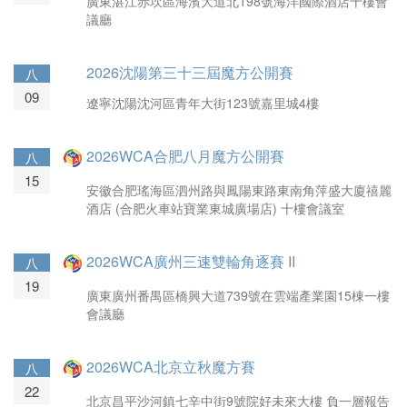
廣東湛江赤坎區海濱大道北198號海洋國際酒店十樓會
議廳
2026沈陽第三十三屆魔方公開賽
八
09
遼寧沈陽沈河區青年大街123號嘉里城4樓
2026WCA合肥八月魔方公開賽
八
15
安徽合肥瑤海區泗州路與鳳陽東路東南角萍盛大廈禧麗
酒店 (合肥火車站寶業東城廣場店) 十樓會議室
2026WCA廣州三速雙輪角逐賽 II
八
19
廣東廣州番禺區橋興大道739號在雲端產業園15棟一樓
會議廳
2026WCA北京立秋魔方賽
八
22
北京昌平沙河鎮七辛中街9號院好未來大樓 負一層報告