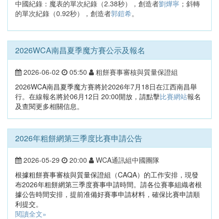
中國紀錄：魔表的單次紀錄（2.38秒），創造者
劉燁寧
；斜轉
的單次紀錄（0.92秒），創造者
郭鎧希
。
2026WCA南昌夏季魔方賽公示及報名
2026-06-02
05:50
粗餅賽事審核與質量保證組
2026WCA南昌夏季魔方賽將於2026年7月18日在江西南昌舉
行。在線報名將於06月12日 20:00開放，請點擊
比賽網站
報名
及查閱更多相關信息。
2026年粗餅網第三季度比賽申請公告
2026-05-29
20:00
WCA通訊組中國團隊
根據粗餅賽事審核與質量保證組（CAQA）的工作安排，現發
布2026年粗餅網第三季度賽事申請時間。請各位賽事組織者根
據公告時間安排，提前准備好賽事申請材料，確保比賽申請順
利提交。
閱讀全文»