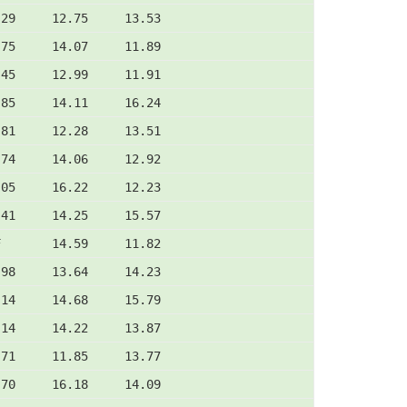
.29     12.75     13.53
.75     14.07     11.89
.45     12.99     11.91
.85     14.11     16.24
.81     12.28     13.51
.74     14.06     12.92
.05     16.22     12.23
.41     14.25     15.57
F       14.59     11.82
.98     13.64     14.23
.14     14.68     15.79
.14     14.22     13.87
.71     11.85     13.77
.70     16.18     14.09