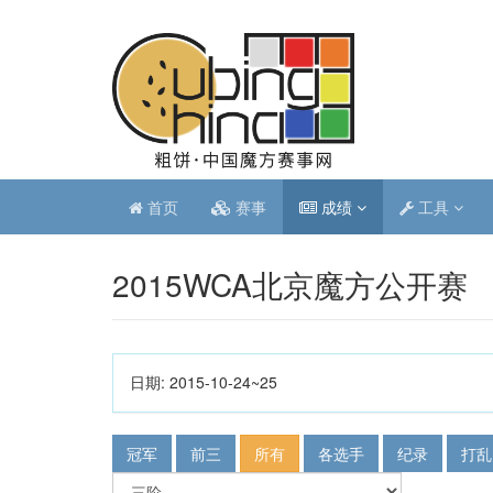
首页
赛事
成绩
工具
2015WCA北京魔方公开赛
日期:
2015-10-24~25
冠军
前三
所有
各选手
纪录
打乱