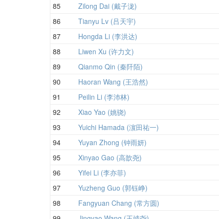
85
Zilong Dai (戴子泷)
86
Tianyu Lv (吕天宇)
87
Hongda Li (李洪达)
88
Liwen Xu (许力文)
89
Qianmo Qin (秦阡陌)
90
Haoran Wang (王浩然)
91
Peilin Li (李沛林)
92
Xiao Yao (姚骁)
93
Yuichi Hamada (濵田祐一)
94
Yuyan Zhong (钟雨妍)
95
Xinyao Gao (高歆尧)
96
Yifei Li (李亦菲)
97
Yuzheng Guo (郭钰峥)
98
Fangyuan Chang (常方圆)
99
Jingyao Wang (王靖尧)