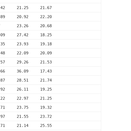
.42     21.25     21.67
.89     20.92     22.20
F       23.26     20.68
.09     27.42     18.25
.35     23.93     19.18
.48     22.09     20.09
.57     29.26     21.53
.66     36.09     17.43
.87     28.51     21.74
.92     26.11     19.25
.22     22.97     21.25
.71     23.75     19.32
.97     21.55     23.72
.71     21.14     25.55