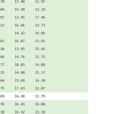
.78     17.48     12.97
.04     15.90     13.19
.97     12.45     17.46
.22     16.66     13.73
F       14.32     14.05
.01     16.87     13.01
.30     13.95     15.42
.06     14.76     11.75
.77     18.85     14.80
.25     14.90     15.17
.64     15.60     14.38
.75     17.03     12.87
.89     16.48     15.79
.35     16.41     16.06
.38     16.32     13.10