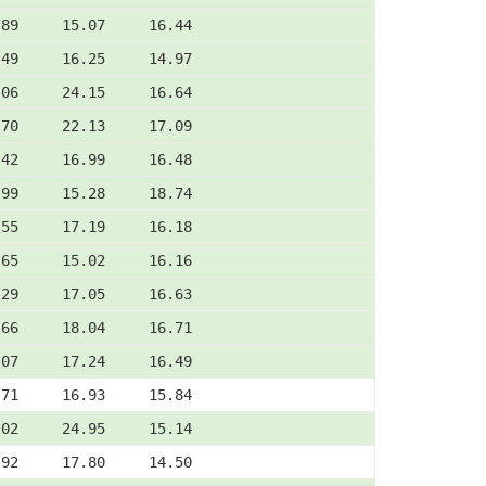
.89     15.07     16.44
.49     16.25     14.97
.06     24.15     16.64
.70     22.13     17.09
.42     16.99     16.48
.99     15.28     18.74
.55     17.19     16.18
.65     15.02     16.16
.29     17.05     16.63
.66     18.04     16.71
.07     17.24     16.49
.71     16.93     15.84
.02     24.95     15.14
.92     17.80     14.50