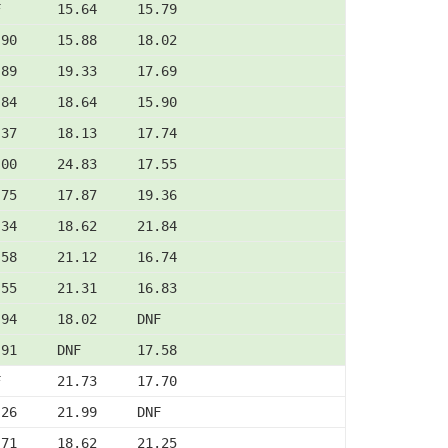
F       15.64     15.79
.90     15.88     18.02
.89     19.33     17.69
.84     18.64     15.90
.37     18.13     17.74
.00     24.83     17.55
.75     17.87     19.36
.34     18.62     21.84
.58     21.12     16.74
.55     21.31     16.83
.94     18.02     DNF
.91     DNF       17.58
F       21.73     17.70
.26     21.99     DNF
.71     18.62     21.25