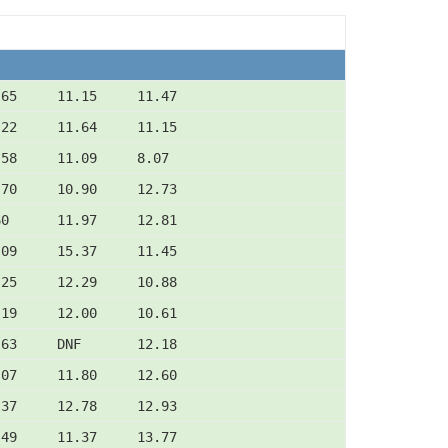
.65     11.15     11.47
.22     11.64     11.15
.58     11.09     8.07
.70     10.90     12.73
60      11.97     12.81
.09     15.37     11.45
.25     12.29     10.88
.19     12.00     10.61
.63     DNF       12.18
.07     11.80     12.60
.37     12.78     12.93
.49     11.37     13.77