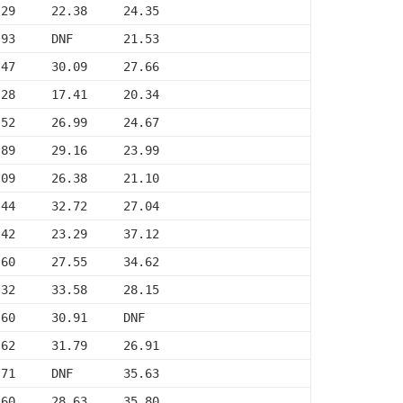
.29     22.38     24.35
.93     DNF       21.53
.47     30.09     27.66
.28     17.41     20.34
.52     26.99     24.67
.89     29.16     23.99
.09     26.38     21.10
.44     32.72     27.04
.42     23.29     37.12
.60     27.55     34.62
.32     33.58     28.15
.60     30.91     DNF
.62     31.79     26.91
.71     DNF       35.63
.60     28.63     35.80