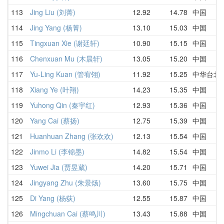
113
Jing Liu (刘菁)
12.92
14.78
中国
114
Jing Yang (杨菁)
13.10
15.03
中国
115
Tingxuan Xie (谢廷轩)
10.90
15.15
中国
116
Chenxuan Mu (木晨轩)
13.05
15.20
中国
117
Yu-Ling Kuan (管宥翎)
11.92
15.25
中华台北
118
Xiang Ye (叶翔)
14.23
15.35
中国
119
Yuhong Qin (秦宇红)
12.93
15.36
中国
120
Yang Cai (蔡扬)
12.75
15.39
中国
121
Huanhuan Zhang (张欢欢)
12.13
15.54
中国
122
Jinmo Li (李锦墨)
14.82
15.54
中国
123
Yuwei Jia (贾昱葳)
14.20
15.71
中国
124
Jingyang Zhu (朱景炀)
13.60
15.75
中国
125
Di Yang (杨荻)
12.55
15.87
中国
126
Mingchuan Cai (蔡鸣川)
13.43
15.88
中国