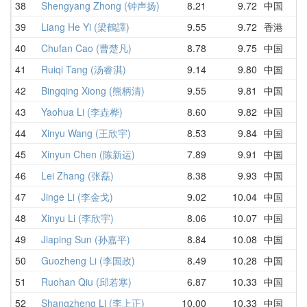
38
Shengyang Zhong (钟声扬)
8.21
9.72
中国
39
Liang He Yi (梁鶴譯)
9.55
9.72
香港
40
Chufan Cao (曹楚凡)
8.78
9.75
中国
41
Ruiqi Tang (汤睿淇)
9.14
9.80
中国
42
Bingqing Xiong (熊柄清)
9.55
9.81
中国
43
Yaohua Li (李垚桦)
8.60
9.82
中国
44
Xinyu Wang (王欣宇)
8.53
9.84
中国
45
Xinyun Chen (陈新运)
7.89
9.91
中国
46
Lei Zhang (张磊)
8.38
9.93
中国
47
Jinge Li (李金戈)
9.02
10.04
中国
48
Xinyu Li (李欣宇)
8.06
10.07
中国
49
Jiaping Sun (孙嘉平)
8.84
10.08
中国
50
Guozheng Li (李国政)
8.49
10.28
中国
51
Ruohan Qiu (邱若寒)
6.87
10.33
中国
52
Shangzheng Li (李上正)
10.00
10.33
中国