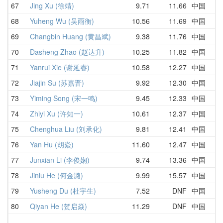
67
Jing Xu (徐靖)
9.71
11.66
中国
68
Yuheng Wu (吴雨衡)
10.56
11.69
中国
69
Changbin Huang (黄昌斌)
9.38
11.76
中国
70
Dasheng Zhao (赵达升)
10.25
11.82
中国
71
Yanrui Xie (谢延睿)
10.58
12.27
中国
72
Jiajin Su (苏嘉晋)
9.92
12.30
中国
73
Yiming Song (宋一鸣)
9.45
12.33
中国
74
Zhiyi Xu (许知一)
10.61
12.37
中国
75
Chenghua Liu (刘承化)
9.81
12.41
中国
76
Yan Hu (胡焱)
11.60
12.47
中国
77
Junxian Li (李俊娴)
9.74
13.36
中国
78
Jinlu He (何金潞)
9.99
15.57
中国
79
Yusheng Du (杜宇生)
7.52
DNF
中国
80
Qiyan He (贺启焱)
11.29
DNF
中国