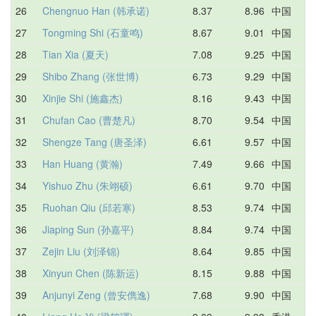
26
Chengnuo Han (韩承诺)
8.37
8.96
中国
27
Tongming Shi (石童鸣)
8.67
9.01
中国
28
Tian Xia (夏天)
7.08
9.25
中国
29
Shibo Zhang (张世博)
6.73
9.29
中国
30
Xinjie Shi (施鑫杰)
8.16
9.43
中国
31
Chufan Cao (曹楚凡)
8.70
9.54
中国
32
Shengze Tang (唐圣泽)
6.61
9.57
中国
33
Han Huang (黄瀚)
7.49
9.66
中国
34
Yishuo Zhu (朱翊硕)
6.61
9.70
中国
35
Ruohan Qiu (邱若寒)
8.53
9.74
中国
36
Jiaping Sun (孙嘉平)
8.84
9.74
中国
37
Zejin Liu (刘泽锦)
8.64
9.85
中国
38
Xinyun Chen (陈新运)
8.15
9.88
中国
39
Anjunyi Zeng (曾安儁逸)
7.68
9.90
中国