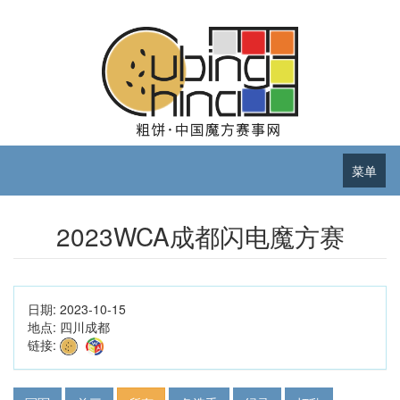
菜单
2023WCA成都闪电魔方赛
日期:
2023-10-15
地点:
四川成都
链接: