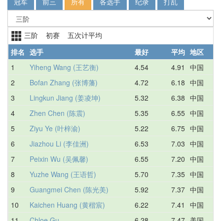
冠军
前三
所有
各选手
纪录
打乱
三阶 初赛 五次计平均
排名
选手
最好
平均
地区
1
Yiheng Wang (王艺衡)
4.54
4.91
中国
2
Bofan Zhang (张博藩)
4.72
6.18
中国
3
Lingkun Jiang (姜凌坤)
5.32
6.38
中国
4
Zhen Chen (陈震)
5.35
6.55
中国
5
Ziyu Ye (叶梓渝)
5.22
6.75
中国
6
Jiazhou Li (李佳洲)
6.53
7.03
中国
7
Peixin Wu (吴佩馨)
6.55
7.20
中国
8
Yuzhe Wang (王语哲)
5.70
7.35
中国
9
Guangmei Chen (陈光美)
5.92
7.37
中国
10
Kaichen Huang (黄楷宸)
6.22
7.41
中国
11
Chloe Gu
6.28
7.47
美国