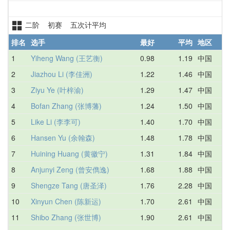
二阶 初赛 五次计平均
排名
选手
最好
平均
地区
1
Yiheng Wang (王艺衡)
0.98
1.19
中国
2
Jiazhou Li (李佳洲)
1.22
1.46
中国
3
Ziyu Ye (叶梓渝)
1.29
1.47
中国
4
Bofan Zhang (张博藩)
1.24
1.50
中国
5
Like Li (李李可)
1.40
1.70
中国
6
Hansen Yu (余翰森)
1.48
1.78
中国
7
Huining Huang (黄徽宁)
1.31
1.84
中国
8
Anjunyi Zeng (曾安儁逸)
1.68
1.88
中国
9
Shengze Tang (唐圣泽)
1.76
2.28
中国
10
Xinyun Chen (陈新运)
1.70
2.61
中国
11
Shibo Zhang (张世博)
1.90
2.61
中国