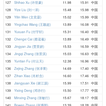
127
Shihao Xu (许世豪)
11.98
15.91
中国
128
Yize Liu (刘一泽)
15.48
15.98
中国
129
Yilin Wen (文奕霖)
15.02
15.99
中国
130
Yingchao Wang (王颖超)
13.89
16.08
中国
131
Yuxuan Fu (付宇轩)
15.31
16.40
中国
132
Chengxi Cai (蔡宬羲)
13.89
16.49
中国
133
Jingyan Jia (贾景妍)
15.53
16.59
中国
134
Jingqi Zhang (张景淇)
15.03
16.63
中国
135
Yuntian Fu (付云天)
12.38
16.96
中国
136
Zejing Zhang (张泽菁)
14.69
17.40
中国
137
Zihan Xiao (肖籽含)
16.60
17.46
中国
138
Jiangyuan Xie (谢江源)
15.99
17.51
中国
139
Yixing Deng (邓亦行)
15.50
17.77
中国
140
Minxing Zhang (张敏行)
15.67
18.17
中国
141
Bowen Zhang (张博闻)
13.39
18.28
中国