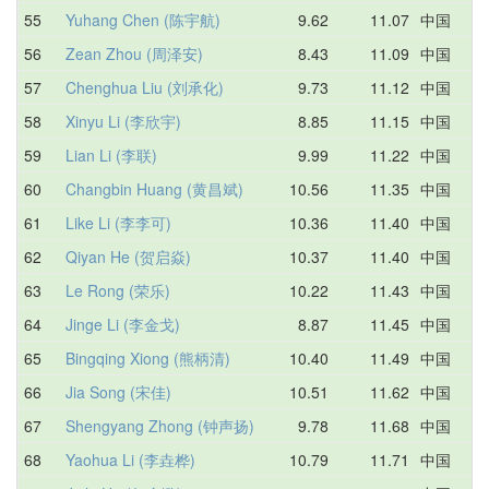
55
Yuhang Chen (陈宇航)
9.62
11.07
中国
56
Zean Zhou (周泽安)
8.43
11.09
中国
57
Chenghua Liu (刘承化)
9.73
11.12
中国
58
Xinyu Li (李欣宇)
8.85
11.15
中国
59
Lian Li (李联)
9.99
11.22
中国
60
Changbin Huang (黄昌斌)
10.56
11.35
中国
61
Like Li (李李可)
10.36
11.40
中国
62
Qiyan He (贺启焱)
10.37
11.40
中国
63
Le Rong (荣乐)
10.22
11.43
中国
64
Jinge Li (李金戈)
8.87
11.45
中国
65
Bingqing Xiong (熊柄清)
10.40
11.49
中国
66
Jia Song (宋佳)
10.51
11.62
中国
67
Shengyang Zhong (钟声扬)
9.78
11.68
中国
68
Yaohua Li (李垚桦)
10.79
11.71
中国