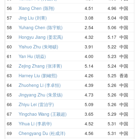
56
Xiang Chen (陈翔)
4.51
4.96
中国
57
Jing Liu (刘菁)
3.08
5.04
中国
58
Yuhang Chen (陈宇航)
2.54
5.06
中国
59
Hongyu Jiang (姜宏禹)
4.32
5.17
中国
60
Yishuo Zhu (朱翊硕)
3.91
5.22
中国
61
Yan Hu (胡焱)
4.00
5.23
中国
62
Zejing Zhang (张泽菁)
5.14
5.24
中国
63
Harney Liu (劉峻熙)
4.26
5.25
香港
64
Zhuoheng Li (李卓恒)
4.39
5.26
中国
65
Jingyang Zhu (朱景炀)
4.73
5.26
中国
66
Zhiyu Lei (雷治宇)
5.09
5.26
中国
67
Yingchao Wang (王颖超)
3.65
5.29
中国
68
Yihua Li (李易华)
4.52
5.31
中国
69
Chengyang Du (杜成洋)
4.56
5.31
中国