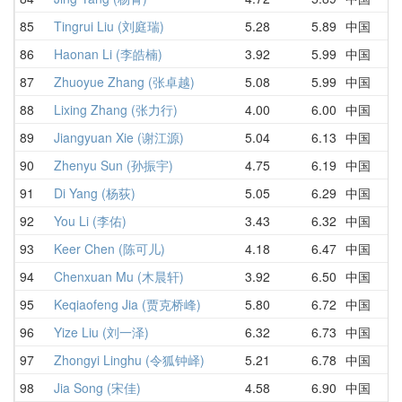
85
Tingrui Liu (刘庭瑞)
5.28
5.89
中国
86
Haonan Li (李皓楠)
3.92
5.99
中国
87
Zhuoyue Zhang (张卓越)
5.08
5.99
中国
88
Lixing Zhang (张力行)
4.00
6.00
中国
89
Jiangyuan Xie (谢江源)
5.04
6.13
中国
90
Zhenyu Sun (孙振宇)
4.75
6.19
中国
91
Di Yang (杨荻)
5.05
6.29
中国
92
You Li (李佑)
3.43
6.32
中国
93
Keer Chen (陈可儿)
4.18
6.47
中国
94
Chenxuan Mu (木晨轩)
3.92
6.50
中国
95
Keqiaofeng Jia (贾克桥峰)
5.80
6.72
中国
96
Yize Liu (刘一泽)
6.32
6.73
中国
97
Zhongyi Linghu (令狐钟峄)
5.21
6.78
中国
98
Jia Song (宋佳)
4.58
6.90
中国