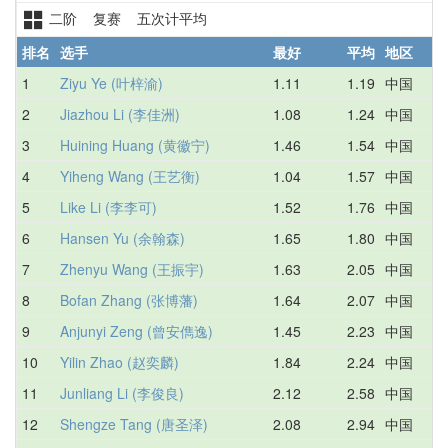
二阶 复赛 五次计平均
排名
选手
最好
平均
地区
1
Ziyu Ye (叶梓渝)
1.11
1.19
中国
2
Jiazhou Li (李佳洲)
1.08
1.24
中国
3
Huining Huang (黄徽宁)
1.46
1.54
中国
4
Yiheng Wang (王艺衡)
1.04
1.57
中国
5
Like Li (李李可)
1.52
1.76
中国
6
Hansen Yu (余翰森)
1.65
1.80
中国
7
Zhenyu Wang (王振宇)
1.63
2.05
中国
8
Bofan Zhang (张博藩)
1.64
2.07
中国
9
Anjunyi Zeng (曾安儁逸)
1.45
2.23
中国
10
Yilin Zhao (赵奕麟)
1.84
2.24
中国
11
Junliang Li (李俊良)
2.12
2.58
中国
12
Shengze Tang (唐圣泽)
2.08
2.94
中国