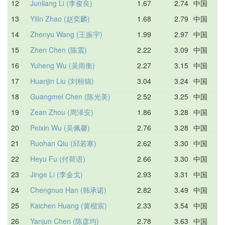
12
Junliang Li (李俊良)
1.67
2.74
中国
13
Yilin Zhao (赵奕麟)
1.68
2.79
中国
14
Zhenyu Wang (王振宇)
1.99
2.97
中国
15
Zhen Chen (陈震)
2.22
3.09
中国
16
Yuheng Wu (吴雨衡)
2.27
3.15
中国
17
Huanjin Liu (刘桓锦)
3.04
3.24
中国
18
Guangmei Chen (陈光美)
2.52
3.25
中国
19
Zean Zhou (周泽安)
1.86
3.28
中国
20
Peixin Wu (吴佩馨)
2.76
3.28
中国
21
Ruohan Qiu (邱若寒)
2.62
3.30
中国
22
Heyu Fu (付荷语)
2.66
3.30
中国
23
Jinge Li (李金戈)
2.93
3.31
中国
24
Chengnuo Han (韩承诺)
2.82
3.49
中国
25
Kaichen Huang (黄楷宸)
2.33
3.54
中国
26
Yanjun Chen (陈彦均)
2.78
3.63
中国