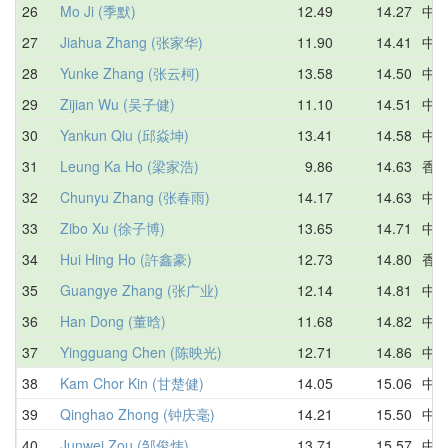
26
Mo Ji (季默)
12.49
14.27
中
27
Jiahua Zhang (张家华)
11.90
14.41
中
28
Yunke Zhang (张云柯)
13.58
14.50
中
29
Zijian Wu (吴子健)
11.10
14.51
中
30
Yankun Qiu (邱焱坤)
13.41
14.58
中
31
Leung Ka Ho (梁家浩)
9.86
14.63
香
32
Chunyu Zhang (张春雨)
14.17
14.63
中
33
Zibo Xu (徐子博)
13.65
14.71
中
34
Hui Hing Ho (許鑫豪)
12.73
14.80
香
35
Guangye Zhang (张广业)
12.14
14.81
中
36
Han Dong (董晗)
11.68
14.82
中
37
Yingguang Chen (陈映光)
12.71
14.86
中
38
Kam Chor Kin (甘楚健)
14.05
15.06
中
39
Qinghao Zhong (钟庆毫)
14.21
15.50
中
40
Junwei Zou (邹俊炜)
13.71
15.57
中