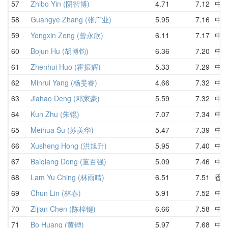
57
Zhibo Yin (阴智博)
4.71
7.12
中
58
Guangye Zhang (张广业)
5.95
7.16
中
59
Yongxin Zeng (曾永欣)
6.11
7.17
中
60
Bojun Hu (胡博钧)
6.36
7.20
中
61
Zhenhui Huo (霍振辉)
5.33
7.29
中
62
Minrui Yang (杨旻睿)
4.66
7.32
中
63
Jiahao Deng (邓家豪)
5.59
7.32
中
64
Kun Zhu (朱锟)
7.07
7.34
中
65
Meihua Su (苏美华)
5.47
7.39
中
66
Xusheng Hong (洪旭升)
5.95
7.40
中
67
Baiqiang Dong (董百强)
5.09
7.46
中
68
Lam Yu Ching (林雨晴)
6.51
7.51
香
69
Chun Lin (林春)
5.91
7.52
中
70
Zijian Chen (陈梓键)
6.66
7.58
中
71
Bo Huang (黄镈)
5.97
7.68
中