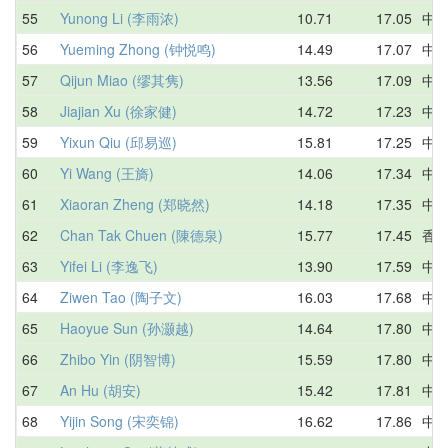
55
Yunong Li (李雨浓)
10.71
17.05
中
56
Yueming Zhong (钟悦鸣)
14.49
17.07
中
57
Qijun Miao (缪其隽)
13.56
17.09
中
58
Jiajian Xu (徐家健)
14.72
17.23
中
59
Yixun Qiu (邱易巡)
15.81
17.25
中
60
Yi Wang (王旖)
14.06
17.34
中
61
Xiaoran Zheng (郑晓然)
14.18
17.35
中
62
Chan Tak Chuen (陳德泉)
15.77
17.45
香
63
Yifei Li (李逸飞)
13.90
17.59
中
64
Ziwen Tao (陶子文)
16.03
17.68
中
65
Haoyue Sun (孙灏越)
14.64
17.80
中
66
Zhibo Yin (阴智博)
15.59
17.80
中
67
An Hu (胡安)
15.42
17.81
中
68
Yijin Song (宋奕锦)
16.62
17.86
中