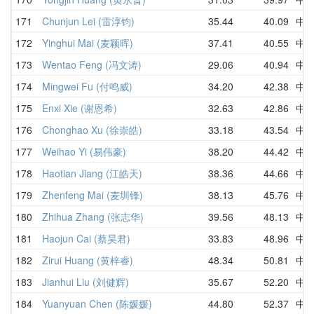
171
Chunjun Lei (雷淳钧)
35.44
40.09
中
172
Yinghui Mai (麦颖晖)
37.41
40.55
中
173
Wentao Feng (冯文涛)
29.06
40.94
中
174
Mingwei Fu (付鸣威)
34.20
42.38
中
175
Enxi Xie (谢恩希)
32.63
42.86
中
176
Chonghao Xu (徐崇皓)
33.18
43.54
中
177
Weihao Yi (易伟豪)
38.20
44.42
中
178
Haotian Jiang (江皓天)
38.36
44.66
中
179
Zhenfeng Mai (麦圳锋)
38.13
45.76
中
180
Zhihua Zhang (张志华)
39.56
48.13
中
181
Haojun Cai (蔡昊君)
33.83
48.96
中
182
Zirui Huang (黄梓睿)
48.34
50.81
中
183
Jianhui Liu (刘健辉)
35.67
52.20
中
184
Yuanyuan Chen (陈媛媛)
44.80
52.37
中