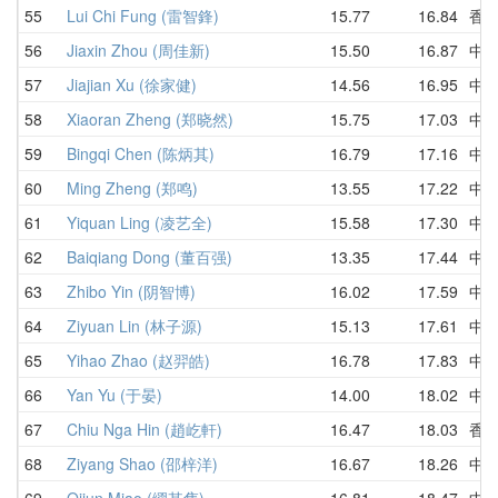
55
Lui Chi Fung (雷智鋒)
15.77
16.84
香
56
Jiaxin Zhou (周佳新)
15.50
16.87
中
57
Jiajian Xu (徐家健)
14.56
16.95
中
58
Xiaoran Zheng (郑晓然)
15.75
17.03
中
59
Bingqi Chen (陈炳其)
16.79
17.16
中
60
Ming Zheng (郑鸣)
13.55
17.22
中
61
Yiquan Ling (凌艺全)
15.58
17.30
中
62
Baiqiang Dong (董百强)
13.35
17.44
中
63
Zhibo Yin (阴智博)
16.02
17.59
中
64
Ziyuan Lin (林子源)
15.13
17.61
中
65
Yihao Zhao (赵羿皓)
16.78
17.83
中
66
Yan Yu (于晏)
14.00
18.02
中
67
Chiu Nga Hin (趙屹軒)
16.47
18.03
香
68
Ziyang Shao (邵梓洋)
16.67
18.26
中
69
Qijun Miao (缪其隽)
16.81
18.47
中