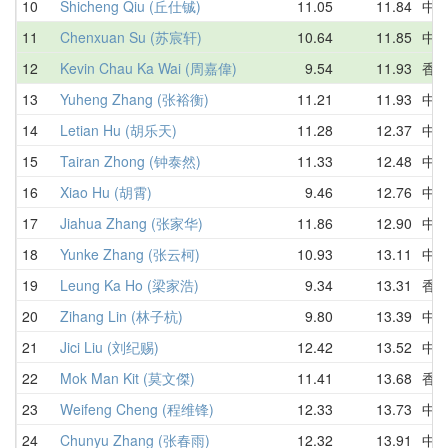
10
Shicheng Qiu (丘仕铖)
11.05
11.84
中
11
Chenxuan Su (苏宸轩)
10.64
11.85
中
12
Kevin Chau Ka Wai (周嘉偉)
9.54
11.93
香
13
Yuheng Zhang (张裕衡)
11.21
11.93
中
14
Letian Hu (胡乐天)
11.28
12.37
中
15
Tairan Zhong (钟泰然)
11.33
12.48
中
16
Xiao Hu (胡霄)
9.46
12.76
中
17
Jiahua Zhang (张家华)
11.86
12.90
中
18
Yunke Zhang (张云柯)
10.93
13.11
中
19
Leung Ka Ho (梁家浩)
9.34
13.31
香
20
Zihang Lin (林子杭)
9.80
13.39
中
21
Jici Liu (刘纪赐)
12.42
13.52
中
22
Mok Man Kit (莫文傑)
11.41
13.68
香
23
Weifeng Cheng (程维锋)
12.33
13.73
中
24
Chunyu Zhang (张春雨)
12.32
13.91
中