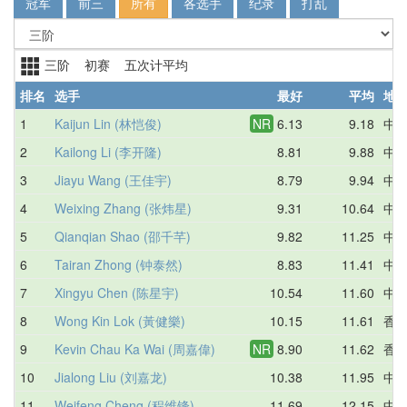
冠军
前三
所有
各选手
纪录
打乱
三阶 初赛 五次计平均
排名
选手
最好
平均
地
1
Kaijun Lin (林恺俊)
NR
6.13
9.18
中
2
Kailong Li (李开隆)
8.81
9.88
中
3
Jiayu Wang (王佳宇)
8.79
9.94
中
4
Weixing Zhang (张炜星)
9.31
10.64
中
5
Qianqian Shao (邵千芊)
9.82
11.25
中
6
Tairan Zhong (钟泰然)
8.83
11.41
中
7
Xingyu Chen (陈星宇)
10.54
11.60
中
8
Wong Kin Lok (黃健樂)
10.15
11.61
香
9
Kevin Chau Ka Wai (周嘉偉)
NR
8.90
11.62
香
10
Jialong Liu (刘嘉龙)
10.38
11.95
中
11
Weifeng Cheng (程维锋)
11.69
12.15
中