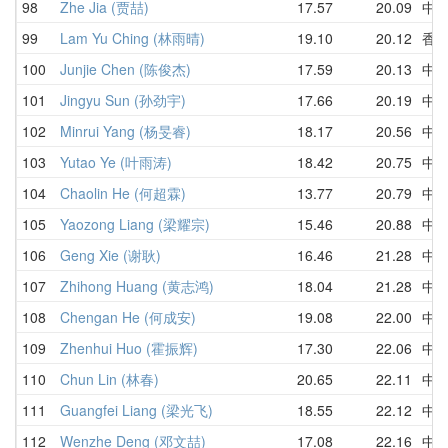
98
Zhe Jia (贾喆)
17.57
20.09
中
99
Lam Yu Ching (林雨晴)
19.10
20.12
香
100
Junjie Chen (陈俊杰)
17.59
20.13
中
101
Jingyu Sun (孙劲宇)
17.66
20.19
中
102
Minrui Yang (杨旻睿)
18.17
20.56
中
103
Yutao Ye (叶雨涛)
18.42
20.75
中
104
Chaolin He (何超霖)
13.77
20.79
中
105
Yaozong Liang (梁耀宗)
15.46
20.88
中
106
Geng Xie (谢耿)
16.46
21.28
中
107
Zhihong Huang (黄志鸿)
18.04
21.28
中
108
Chengan He (何成安)
19.08
22.00
中
109
Zhenhui Huo (霍振辉)
17.30
22.06
中
110
Chun Lin (林春)
20.65
22.11
中
111
Guangfei Liang (梁光飞)
18.55
22.12
中
112
Wenzhe Deng (邓文喆)
17.08
22.16
中