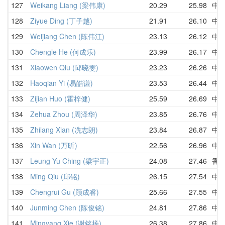
127
Weikang Liang (梁伟康)
20.29
25.98
中
128
Ziyue Ding (丁子越)
21.91
26.10
中
129
Weijiang Chen (陈伟江)
23.13
26.12
中
130
Chengle He (何成乐)
23.99
26.17
中
131
Xiaowen Qiu (邱晓雯)
23.23
26.26
中
132
Haoqian Yi (易皓谦)
23.53
26.44
中
133
Zijian Huo (霍梓健)
25.59
26.69
中
134
Zehua Zhou (周泽华)
23.85
26.76
中
135
Zhilang Xian (冼志朗)
23.84
26.87
中
136
Xin Wan (万昕)
22.56
26.96
中
137
Leung Yu Ching (梁宇正)
24.08
27.46
香
138
Ming Qiu (邱铭)
26.15
27.54
中
139
Chengrui Gu (顾成睿)
25.66
27.55
中
140
Junming Chen (陈俊铭)
24.81
27.86
中
141
Mingyang Xie (谢铭扬)
26.38
27.86
中