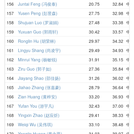
156
Juntai Feng (冯俊泰)
20.75
32.84
中
157
Yusen Peng (彭昱森)
27.75
32.98
中
158
Shujuan Luo (罗淑娟)
27.48
33.38
中
159
Yuxuan Guo (郭雨轩)
30.42
33.57
中
160
Ronglin Hu (胡荣林)
29.97
34.32
中
161
Lingyu Shang (尚凌宇)
29.49
34.93
中
162
Minrui Yang (杨敏锐)
31.91
35.15
中
163
Ziru Guo (郭子如)
27.36
35.84
中
164
Jiayang Shao (邵佳扬)
31.26
36.02
中
165
Jiahao Zhang (张嘉豪)
28.79
36.64
中
166
Zian Huang (黄梓安)
33.20
36.93
中
167
Yufan You (游宇凡)
32.43
37.00
中
168
Yingxin Zhao (赵应炘)
29.41
38.33
中
169
Weiqi Wu (吴伟琪)
33.10
38.48
中
170
Yongjin Huang (黄永晋)
31.03
39.97
中