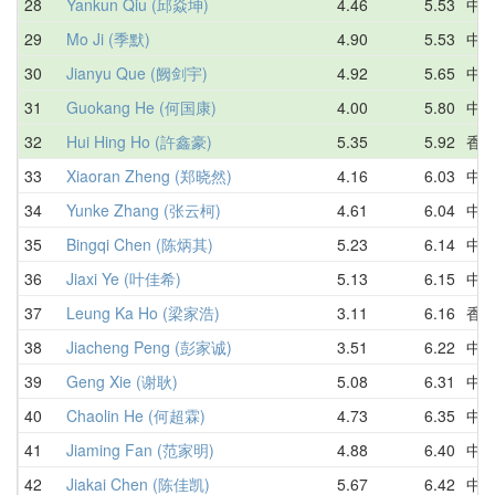
28
Yankun Qiu (邱焱坤)
4.46
5.53
中
29
Mo Ji (季默)
4.90
5.53
中
30
Jianyu Que (阙剑宇)
4.92
5.65
中
31
Guokang He (何国康)
4.00
5.80
中
32
Hui Hing Ho (許鑫豪)
5.35
5.92
香
33
Xiaoran Zheng (郑晓然)
4.16
6.03
中
34
Yunke Zhang (张云柯)
4.61
6.04
中
35
Bingqi Chen (陈炳其)
5.23
6.14
中
36
Jiaxi Ye (叶佳希)
5.13
6.15
中
37
Leung Ka Ho (梁家浩)
3.11
6.16
香
38
Jiacheng Peng (彭家诚)
3.51
6.22
中
39
Geng Xie (谢耿)
5.08
6.31
中
40
Chaolin He (何超霖)
4.73
6.35
中
41
Jiaming Fan (范家明)
4.88
6.40
中
42
Jiakai Chen (陈佳凯)
5.67
6.42
中