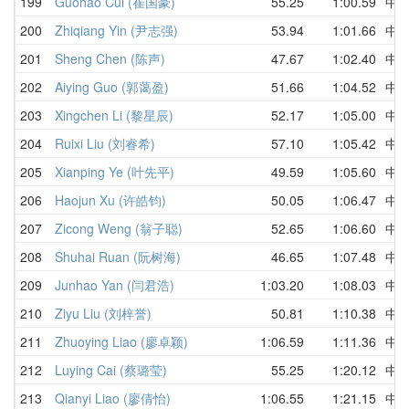
199
Guohao Cui (崔国豪)
55.25
1:00.59
中
200
Zhiqiang Yin (尹志强)
53.94
1:01.66
中
201
Sheng Chen (陈声)
47.67
1:02.40
中
202
Aiying Guo (郭蔼盈)
51.66
1:04.52
中
203
Xingchen Li (黎星辰)
52.17
1:05.00
中
204
Ruixi Liu (刘睿希)
57.10
1:05.42
中
205
Xianping Ye (叶先平)
49.59
1:05.60
中
206
Haojun Xu (许皓钧)
50.05
1:06.47
中
207
Zicong Weng (翁子聪)
52.65
1:06.60
中
208
Shuhai Ruan (阮树海)
46.65
1:07.48
中
209
Junhao Yan (闫君浩)
1:03.20
1:08.03
中
210
Ziyu Liu (刘梓誉)
50.81
1:10.38
中
211
Zhuoying Liao (廖卓颖)
1:06.59
1:11.36
中
212
Luying Cai (蔡璐莹)
55.25
1:20.12
中
213
Qianyi Liao (廖倩怡)
1:06.55
1:21.15
中