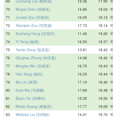
69
Lincheng Cai (蔡林成)
15.36
17.95
中
70
Bingqi Chen (陈炳其)
14.86
18.04
中
71
Junwei Zou (邹俊炜)
16.05
18.12
中
72
Xianqian Zou (邹贤谦)
17.73
18.14
中
73
Xusheng Hong (洪旭升)
11.46
18.26
中
74
Yi Yang (杨易)
16.50
18.37
中
75
Yanlei Zeng (曾彦磊)
13.81
18.42
中
76
Qinghao Zhong (钟庆毫)
14.96
18.42
中
77
Mingtao Wu (吴铭涛)
16.75
18.43
中
78
Hao Yang (杨浩)
16.25
18.44
中
79
Mo Lin (林墨)
17.19
18.46
中
80
Kaixi Ma (马楷曦)
17.89
18.48
中
81
Bojun Hu (胡博钧)
15.35
18.56
中
82
Minjie Huang (黄敏杰)
17.77
18.68
中
83
Weibiao Liu (刘伟标)
14.41
18.70
中