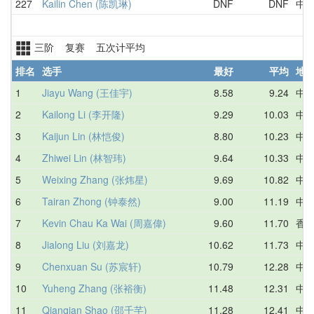
227
Kailin Chen (陈凯琳)
DNF
DNF
中
三阶 复赛 五次计平均
排名
选手
最好
平均
地
1
Jiayu Wang (王佳宇)
8.58
9.24
中
2
Kailong Li (李开隆)
9.29
10.03
中
3
Kaijun Lin (林恺俊)
8.80
10.23
中
4
Zhiwei Lin (林智玮)
9.64
10.33
中
5
Weixing Zhang (张炜星)
9.69
10.82
中
6
Tairan Zhong (钟泰然)
9.00
11.19
中
7
Kevin Chau Ka Wai (周嘉偉)
9.60
11.70
香
8
Jialong Liu (刘嘉龙)
10.62
11.73
中
9
Chenxuan Su (苏宸轩)
10.79
12.28
中
10
Yuheng Zhang (张裕衡)
11.48
12.31
中
11
Qianqian Shao (邵千芊)
11.28
12.41
中