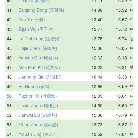
40
Jiaxi Ye (叶佳希)
11.11
15.29
中
41
Baiqiang Dong (董百强)
14.98
15.52
中
42
Yan Yu (于晏)
13.49
15.67
中
43
Zijian Wu (吴子健)
13.77
15.72
中
44
Lui Chi Fung (雷智鋒)
13.75
15.74
香
45
Jiajie Chen (陈家杰)
15.06
16.05
中
46
Yankun Qiu (邱焱坤)
12.63
16.18
中
47
Mok Man Kit (莫文傑)
13.22
16.21
香
48
Jianheng Qiu (邱健恒)
10.44
16.38
中
49
Bo Huang (黄镈)
12.86
16.59
中
50
Ruzhen Ye (叶儒臻)
12.99
16.64
中
51
Jiaxin Zhou (周佳新)
14.65
16.65
中
52
Jianwei Liu (刘建炜)
15.00
16.79
中
53
Yihao Zhao (赵羿皓)
13.73
16.87
中
54
Yiquan Ling (凌艺全)
13.52
17.04
中