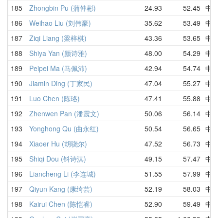
185
Zhongbin Pu (蒲仲彬)
24.93
52.45
中
186
Weihao Liu (刘伟豪)
35.62
53.49
中
187
Ziqi Liang (梁梓棋)
43.36
53.65
中
188
Shiya Yan (颜诗雅)
48.00
54.29
中
189
Peipei Ma (马佩沛)
42.94
54.74
中
190
Jiamin Ding (丁家民)
47.04
55.27
中
191
Luo Chen (陈珞)
47.41
55.88
中
192
Zhenwen Pan (潘震文)
50.06
56.14
中
193
Yonghong Qu (曲永红)
50.54
56.65
中
194
Xiaoer Hu (胡骁尔)
47.52
56.73
中
195
Shiqi Dou (钭诗淇)
49.15
57.47
中
196
Liancheng Li (李连城)
51.55
57.99
中
197
Qiyun Kang (康绮芸)
52.19
58.03
中
198
Kairui Chen (陈恺睿)
52.90
59.49
中