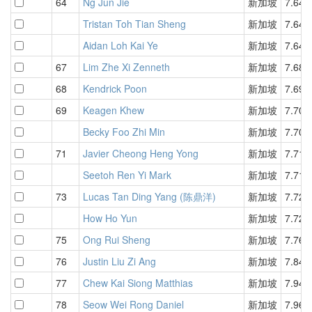
64
Ng Jun Jie
新加坡
7.64
Tristan Toh Tian Sheng
新加坡
7.64
Aidan Loh Kai Ye
新加坡
7.64
67
Lim Zhe Xi Zenneth
新加坡
7.68
68
Kendrick Poon
新加坡
7.69
69
Keagen Khew
新加坡
7.70
Becky Foo Zhi Min
新加坡
7.70
71
Javier Cheong Heng Yong
新加坡
7.71
Seetoh Ren Yi Mark
新加坡
7.71
73
Lucas Tan Ding Yang (陈鼎洋)
新加坡
7.72
How Ho Yun
新加坡
7.72
75
Ong Rui Sheng
新加坡
7.76
76
Justin Liu Zi Ang
新加坡
7.84
77
Chew Kai Siong Matthias
新加坡
7.94
78
Seow Wei Rong Daniel
新加坡
7.96