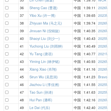
36
Sheng Cao (曹晟)
中国
1:39.11
2026
37
Yibo Xu (许一博)
中国
1:39.65
2023
38
Zhiyuan Ma (马之元)
中国
1:39.74
2026
39
Jinxuan Ni (倪锦旋)
中国
1:40.35
2026
40
Shaoyi Liu (刘少一)
中国
1:40.43
2025
41
Yuchong Liu (刘雨翀)
中国
1:40.49
2026
42
Yu Tang (唐语)
中国
1:40.77
2021
43
Yiming Lin (林伊铭)
中国
1:40.93
2026
44
Xiang Xiao (肖翔)
中国
1:41.16
2026
45
Sirun Wu (吴思润)
中国
1:41.23
Bravo 
46
Jiazhou Li (李佳洲)
中国
1:41.55
2025
47
Tao Sun (孙涛)
中国
1:41.63
2025
48
Hui Pan (潘晖)
中国
1:42.16
2026
49
Le Dai (代乐)
中国
1:42.40
2025