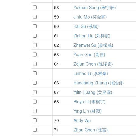
58
Yuxuan Song (宋宇轩)
59
Jinfu Mo (莫金富)
60
Kai Su (苏锴)
61
Zichen Liu (刘梓宸)
62
Zhenwei Su (苏振威)
63
Yuan Gao (高原)
64
Zejun Chen (陈泽鋆)
Linhao Li (李林豪)
66
Haochang Zhang (张皓昶)
67
Yilin Huang (黄奕霖)
68
Binyu Li (李槟宇)
Ying Lin (林颖)
70
Andy Wu
71
Zhou Chen (陈宙)