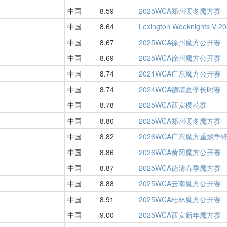
中国
8.59
2025WCA郑州暖冬魔方赛
中国
8.64
Lexington Weeknights V 2
中国
8.67
2025WCA徐州魔方公开赛
中国
8.69
2025WCA徐州魔方公开赛
中国
8.74
2021WCA广东魔方公开赛
中国
8.74
2024WCA德清夏季长时赛
中国
8.78
2025WCA西安樱花赛
中国
8.80
2025WCA郑州暖冬魔方赛
中国
8.82
2026WCA广东魔方重燃争
中国
8.86
2026WCA黄冈魔方公开赛
中国
8.87
2025WCA德清春季魔方赛
中国
8.88
2025WCA云南魔方公开赛
中国
8.91
2025WCA桂林魔方公开赛
中国
9.00
2025WCA西安新年魔方赛