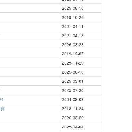
2025-08-10
2019-10-26
2021-04-11
下
2021-04-18
2026-03-28
2019-12-07
2025-11-29
2025-08-10
2025-03-01
赛
2025-07-20
24
2024-08-03
开赛
2018-11-24
2026-03-29
2025-04-04