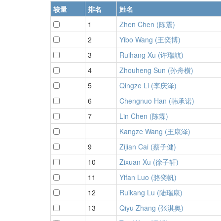
较量
排名
姓名
1
Zhen Chen (陈震)
2
Yibo Wang (王奕博)
3
Ruihang Xu (许瑞航)
4
Zhouheng Sun (孙舟横)
5
Qingze Li (李庆泽)
6
Chengnuo Han (韩承诺)
7
Lin Chen (陈霖)
Kangze Wang (王康泽)
9
Zijian Cai (蔡子健)
10
Zixuan Xu (徐子轩)
11
Yifan Luo (骆奕帆)
12
Ruikang Lu (陆瑞康)
13
Qiyu Zhang (张淇奥)