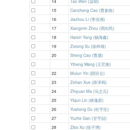
14
Tao Wen (温韬)
15
Canzheng Cao (曹参政)
16
Jiazhou Li (李佳洲)
17
Xiangmin Zhou (周向民)
18
Haixin Yang (杨海鑫)
19
Zixiong Xu (徐梓雄)
20
Sheng Cao (曹晟)
Yiheng Wang (王艺衡)
22
Mulun Yin (阴目仑)
23
Zehan Xue (薛泽韩)
24
Zhiyuan Ma (马之元)
25
Yiqun Lin (林逸群)
26
Yusheng Du (杜宇生)
27
Yuzhe Gan (甘宇喆)
28
Zibo Xu (徐子博)