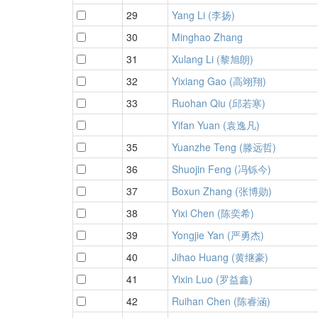
29
Yang Li (李扬)
30
Minghao Zhang
31
Xulang Li (黎旭朗)
32
Yixiang Gao (高翊翔)
33
Ruohan Qiu (邱若寒)
Yifan Yuan (袁逸凡)
35
Yuanzhe Teng (滕远哲)
36
Shuojin Feng (冯铄今)
37
Boxun Zhang (张博勋)
38
Yixi Chen (陈奕希)
39
Yongjie Yan (严勇杰)
40
Jihao Huang (黄继豪)
41
Yixin Luo (罗益鑫)
42
Ruihan Chen (陈睿涵)