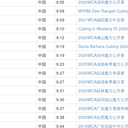
中国
9.05
2026WCA漳州魔方公开赛
中国
9.09
MYHM Zeer Rangsit Cubin
中国
9.09
2021WCA揭阳魔方午安赛
中国
9.10
Cubing in Westerly RI 2026
中国
9.12
2026WCA佛山魔方公开赛
中国
9.19
Santa Barbara Cubing 202
中国
9.19
2026WCA漳州魔方公开赛
中国
9.23
2025WCA成都春季魔方公
中国
9.27
2026WCA彭城魔方争霸赛
中国
9.27
2025WCA德清春季魔方赛
中国
9.31
2025WCA桂林魔方公开赛
中国
9.36
2024WCA深圳南山魔方公
中国
9.37
2026WCA广东魔方重燃争
中国
9.38
2025WCA合肥魔方公开赛
中国
9.44
2019WCA广东实验中学公