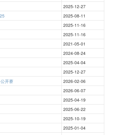
2025-12-27
025
2025-08-11
2025-11-16
2025-11-16
2021-05-01
2024-08-24
2025-04-04
2025-12-27
锋公开赛
2026-02-06
2026-06-07
2025-04-19
2025-06-22
2025-10-19
2025-01-04