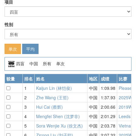
项目
性别
单次
平均
四盲 中国 所有 单次
较量
排名
姓名
地区
成绩
比赛
1
Kaijun Lin (林恺俊)
中国
1:09.98
Please Be
2
Zhe Wang (王哲)
中国
1:37.93
2025W
3
Hui Cai (蔡辉)
中国
2:00.66
2019
4
Mengfei Shen (沈梦非)
中国
2:01.29
Leeds Sp
5
Sora Wenjie Xu (徐文杰)
中国
2:03.78
Vietnam
6
Zicong Liu (刘子聪)
中国
2:07.32
2025W