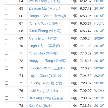
64
Weijie Fang (方伟杰)
中国
6:32.67
2018
65
Zhiyuan Ma (马之元)
中国
6:37.19
2019
66
Hongbin Chang (常宏彬)
中国
6:53.05
2015
67
Yuheng Wu (吴雨衡)
中国
6:53.67
PBQ Sing
68
Qirun Zhong (钟奇润)
中国
6:56.47
2013W
69
Xiangjie Li (李祥杰)
中国
7:06.34
2026W
70
Jinghui Suo (索晶辉)
中国
7:11.23
2018
71
Yutao Guo (郭宇韬)
中国
7:13.59
2019
72
Hongyuan Tang (唐鸿远)
中国
7:15.15
2015
73
Guoqiao Wang (王国桥)
中国
7:16.23
2026W
74
Jiayue Chen (陈家悦)
中国
7:24.30
2024
75
Feilong Tang (唐飞龙)
中国
7:28.32
2018
76
Lichi Fang (方力驰)
中国
7:29.27
WCA Wor
77
Baiqiang Dong (董百强)
中国
7:30.82
2017
78
Kun Zhu (朱坤)
中国
7:36.91
2013W