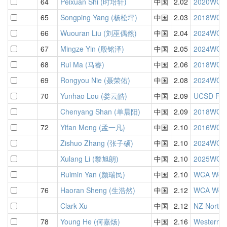
64
Peixuan Shi (时培轩)
中国
2.02
2020W
65
Songping Yang (杨松坪)
中国
2.03
2018W
66
Wuouran Liu (刘巫偶然)
中国
2.04
2024W
67
Mingze Yin (殷铭泽)
中国
2.05
2024W
68
Rui Ma (马睿)
中国
2.06
2018W
69
Rongyou Nie (聂荣佑)
中国
2.08
2024W
70
Yunhao Lou (娄云皓)
中国
2.09
UCSD Fall
Chenyang Shan (单晨阳)
中国
2.09
2018W
72
Yifan Meng (孟一凡)
中国
2.10
2016W
Zishuo Zhang (张子硕)
中国
2.10
2024W
Xulang Li (黎旭朗)
中国
2.10
2025W
Ruimin Yan (颜瑞民)
中国
2.10
WCA Worl
76
Haoran Sheng (生浩然)
中国
2.12
WCA Worl
Clark Xu
中国
2.12
NZ North 
78
Young He (何嘉炀)
中国
2.16
Western 