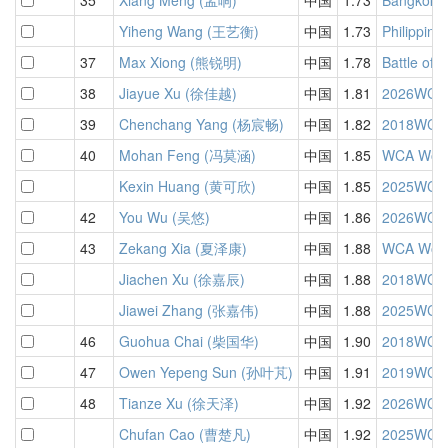
Yiheng Wang (王艺衡)
中国
1.73
Philippin
37
Max Xiong (熊锐明)
中国
1.78
Battle of 
38
Jiayue Xu (徐佳越)
中国
1.81
2026W
39
Chenchang Yang (杨宸畅)
中国
1.82
2018W
40
Mohan Feng (冯莫涵)
中国
1.85
WCA Worl
Kexin Huang (黄可欣)
中国
1.85
2025W
42
You Wu (吴悠)
中国
1.86
2026W
43
Zekang Xia (夏泽康)
中国
1.88
WCA Worl
Jiachen Xu (徐嘉辰)
中国
1.88
2018W
Jiawei Zhang (张嘉伟)
中国
1.88
2025W
46
Guohua Chai (柴国华)
中国
1.90
2018W
47
Owen Yepeng Sun (孙叶芃)
中国
1.91
2019W
48
Tianze Xu (徐天泽)
中国
1.92
2026W
Chufan Cao (曹楚凡)
中国
1.92
2025W