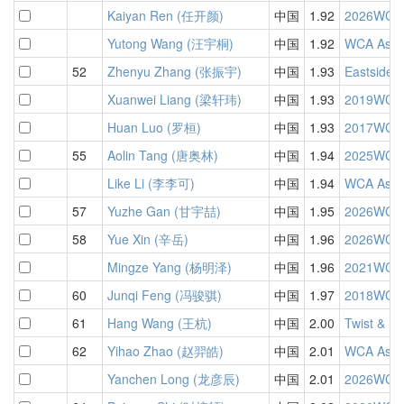
Kaiyan Ren (任开颜)
中国
1.92
2026W
Yutong Wang (汪宇桐)
中国
1.92
WCA Asia
52
Zhenyu Zhang (张振宇)
中国
1.93
Eastside 
Xuanwei Liang (梁轩玮)
中国
1.93
2019W
Huan Luo (罗桓)
中国
1.93
2017W
55
Aolin Tang (唐奥林)
中国
1.94
2025W
Like Li (李李可)
中国
1.94
WCA Asia
57
Yuzhe Gan (甘宇喆)
中国
1.95
2026W
58
Yue Xin (辛岳)
中国
1.96
2026W
Mingze Yang (杨明泽)
中国
1.96
2021W
60
Junqi Feng (冯骏骐)
中国
1.97
2018W
61
Hang Wang (王杭)
中国
2.00
Twist & F
62
Yihao Zhao (赵羿皓)
中国
2.01
WCA Asia
Yanchen Long (龙彦辰)
中国
2.01
2026W